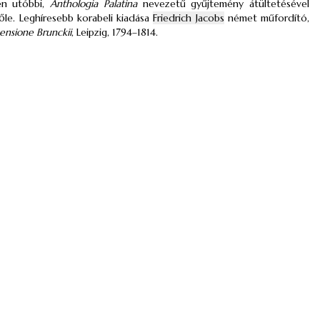
zen utóbbi,
Anthologia Palatina
nevezetű gyűjtemény átültetésével
őle. Leghíresebb korabeli kiadása
Friedrich Jacobs
német műfordító,
ensione Brunckii
, Leipzig, 1794–1814.