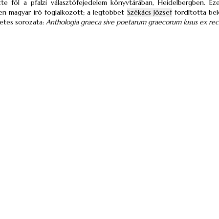
zte föl a pfalzi választófejedelem könyvtárában, Heidelbergben. E
n magyar író foglalkozott; a legtöbbet
Székács József
fordította bel
tetes sorozata:
Anthologia graeca sive poetarum graecorum lusus ex rec