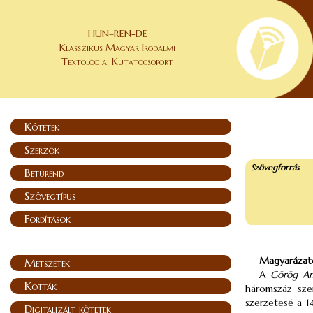
HUN–REN-DE
Klasszikus Magyar Irodalmi
Textológiai Kutatócsoport
Kötetek
Szerzők
Szövegforrás
Betűrend
Szövegtípus
Fordítások
Magyarázat
Metszetek
A
Görög An
Kották
háromszáz szer
szerzetesé a 14
Digitalizált kötetek