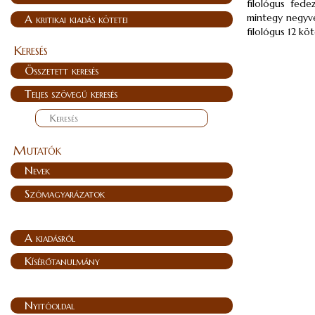
filológus fede
mintegy negyve
A kritikai kiadás kötetei
filológus 12 kö
Keresés
Összetett keresés
Teljes szövegű keresés
Mutatók
Nevek
Szómagyarázatok
A kiadásról
Kísérőtanulmány
Nyitóoldal