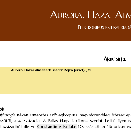
Aurora. Hazai Al
Elektronikus kritikai kiad
Ajax’ sírja.
Aurora. Hazai Almanach. (szerk. Bajza József) 301.
ok
thologia
néven ismeretes szövegkorpusz nagyságrendileg ötezer epi
zőtől, a 4. századig. A Pallas Nagy Lexikona szerint kettő ilyen 
. századból, illetve
Konstantinos Kefalas
10. században élő udvari e