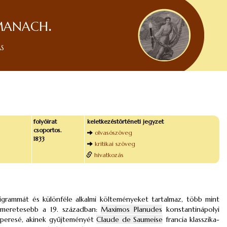
manach.
ás
folyóirat
keletkezéstörténeti jegyzet
csoportos.
olvasószöveg
1833
kritikai szöveg
hivatkozás
grammát és különféle alkalmi költeményeket tartalmaz, több mint
ismeretesebb a 19. században:
Maximos Planudes
konstantinápolyi
speresé, akinek gyűjteményét
Claude de Saumeise
francia klasszika-