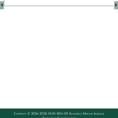
Copyright © 2016-2026 HUN–REN–DE Klasszikus Magyar Irodalmi
Textológiai Kutatócsoport