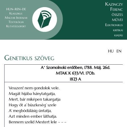
Kazinczy
Ferenc
HUN–REN–DE
összes
Klasszikus
Magyar Irodalmi
művei
Textológiai
Elektronikus
Kutatócsoport
kritikai
kiadás
HU
EN
Genetikus szöveg
Aʼ Szomolnoki erdőben, 1788. Máj. 26d.
MTAK K 633/VI. 170b.
1823 A
Vesszen! nem gondolok vele.
Magát hijába hánytatgatja,
Mert, bár miképen takargatja
Hogy őt a’ büszkeség’ szele
A’ megbódúlásig úntatja,
Azt minden ember láthatja.
Bennem szelíd Mestert lele – – –