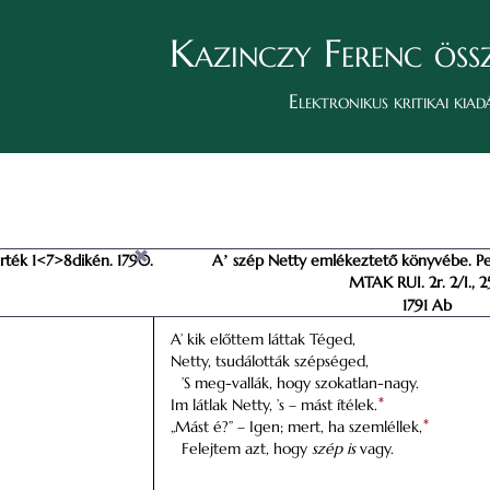
Kazinczy Ferenc öss
Elektronikus kritikai kiad
rték 1<7>8dikén. 1790.
Aʼ szép Netty emlékeztető könyvébe. Pes
MTAK RUI. 2r. 2/I., 2
1791 Ab
A’ kik előttem láttak Téged,
Netty, tsudálották szépséged,
’S meg-vallák, hogy szokatlan-nagy.
Im látlak Netty, ’s – mást ítélek.
*
„Mást é?” – Igen; mert, ha szemléllek,
*
Felejtem azt, hogy
szép is
vagy.