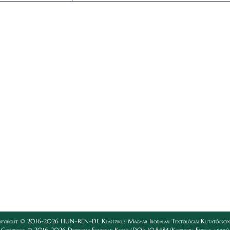
pyright © 2016-2026 HUN–REN–DE Klasszikus Magyar Irodalmi Textológiai Kutatócsop
Copyright © 2016-2026 Debreceni Egyetemi Kiadó (DOI: 10.5484/Kazinczy_Ferenc_muvei)