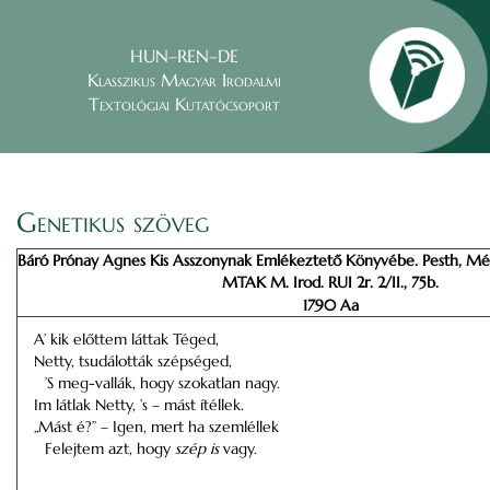
HUN–REN–DE
Klasszikus Magyar Irodalmi
Textológiai Kutatócsoport
Genetikus szöveg
Báró Prónay Agnes Kis Asszonynak Emlékeztető Könyvébe. Pesth, Mé
MTAK M. Irod. RUI 2r. 2/II., 75b.
1790 Aa
A’ kik előttem láttak Téged,
Netty, tsudálották szépséged,
’S meg-vallák, hogy szokatlan nagy.
Im látlak Netty, ’s – mást ítéllek.
„Mást é?” – Igen, mert ha szemléllek
Felejtem azt, hogy
szép is
vagy.