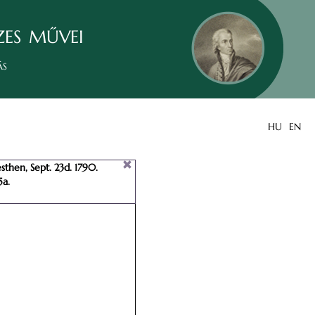
zes művei
ás
HU
EN
then, Sept. 23d. 1790.
5a.