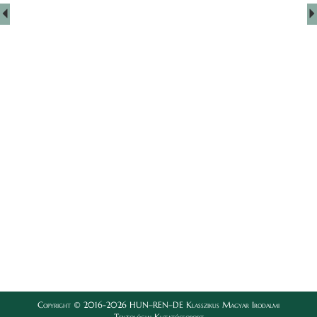
Copyright © 2016-2026 HUN–REN–DE Klasszikus Magyar Irodalmi
Textológiai Kutatócsoport