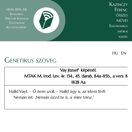
Kazinczy
Ferenc
HUN–REN–DE
összes
Klasszikus
Magyar Irodalmi
művei
Textológiai
Elektronikus
Kutatócsoport
kritikai
kiadás
HU
EN
Genetikus szöveg
Vay Józsefʼ képénél.
MTAK M. Irod. Lev. 4r. 134., 45. darab, 84a–85b., a vers: 85a
1828 Aa
Halld Vayt. – Ő nem szóll. – Halld úgy is; az isteni férfi
Némán int: „Némán űzzd te is, a’ mire törsz.”