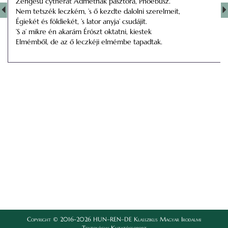
Zengésű cytherát Admétnak pásztora, Phoebusz.
Nem tetszék leczkém, ’s ő kezdte dalolni szerelmeit,
Égiekét és földiekét, ’s lator anyja’ csudájit.
’S a’ mikre én akarám Érószt oktatni, kiestek
Elmémből, de az ő leczkéji elmémbe tapadtak.
Copyright © 2016-2026 HUN–REN–DE Klasszikus Magyar Irodalmi
Textológiai Kutatócsoport