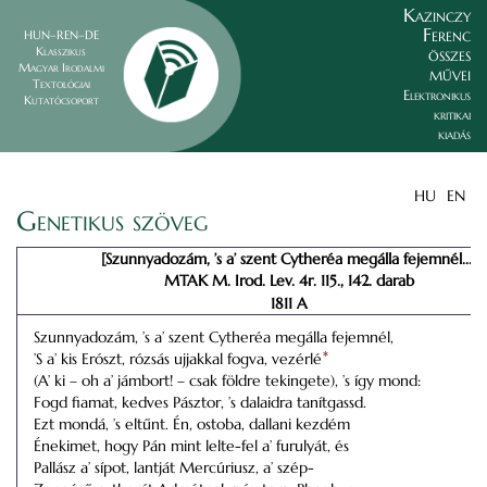
Kazinczy
Ferenc
HUN–REN–DE
összes
Klasszikus
Magyar Irodalmi
művei
Textológiai
Elektronikus
Kutatócsoport
kritikai
kiadás
HU
EN
Genetikus szöveg
[Szunnyadozám, ’s a’ szent Cytheréa megálla fejemnél...]
MTAK M. Irod. Lev. 4r. 115., 142. darab
1811 A
Szunnyadozám, ’s a’ szent Cytheréa megálla fejemnél,
’S a’ kis Erószt, rózsás ujjakkal fogva, vezérlé
*
(A’ ki – oh a’ jámbort! – csak földre tekingete), ’s így mond:
Fogd fiamat, kedves Pásztor, ’s dalaidra tanítgassd.
Ezt mondá, ’s eltűnt. Én, ostoba, dallani kezdém
Énekimet, hogy Pán mint lelte-fel a’ furulyát, és
Pallász a’ sípot, lantját Mercúriusz, a’ szép-