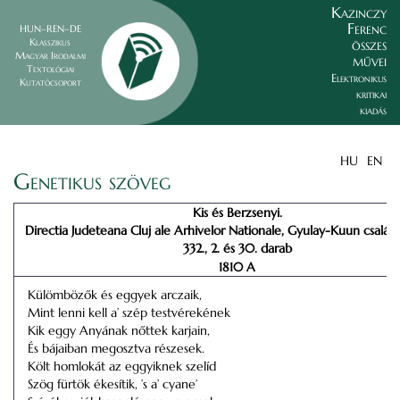
Kazinczy
Ferenc
HUN–REN–DE
összes
Klasszikus
Magyar Irodalmi
művei
Textológiai
Elektronikus
Kutatócsoport
kritikai
kiadás
HU
EN
Genetikus szöveg
Kis és Berzsenyi.
Directia Judeteana Cluj ale Arhivelor Nationale, Gyulay-Kuun család 
332., 2. és 30. darab
1810 A
Külömbözők és eggyek arczaik,
Mint lenni kell a’ szép testvérekének
Kik eggy Anyának nőttek karjain,
És bájaiban megosztva részesek.
Költ homlokát az eggyiknek szelíd
Szög fürtök ékesítik, ’s a’ cyane’