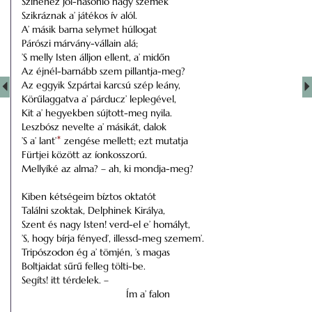
Színéhez jól-hasonló nagy szemek
Szikráznak a’ játékos ív alól.
A’ másik barna selymet húllogat
Párószi márvány-vállain alá;
’S melly Isten álljon ellent, a’ midőn
Az éjnél-barnább szem pillantja-meg?
Az eggyik Szpártai karcsú szép leány,
Körűlaggatva a’ párducz’ leplegével,
Kit a’ hegyekben sújtott-meg nyila.
Leszbósz nevelte a’ másikát, dalok
’S a’ lant’
*
zengése mellett; ezt mutatja
Fürtjei között az íonkosszorú.
Mellyíké az alma? – ah, ki mondja-meg?
Kiben kétségeim bíztos oktatót
Találni szoktak, Delphinek Királya,
Szent és nagy Isten! verd-el e’ homályt,
’S, hogy bírja fényed’, illessd-meg szemem’.
Tripószodon ég a’ tömjén, ’s magas
Boltjaidat sűrű felleg tölti-be.
Segíts! itt térdelek. –
Ím a’ falon