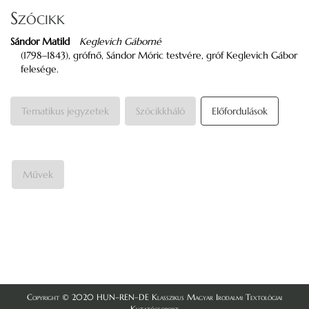
Szócikk
Sándor Matild
Keglevich Gáborné
(1798‒1843), grófnő, Sándor Móric testvére, gróf Keglevich Gábor
felesége.
Tematikus jegyzetek
Szócikkháló
Előfordulások
Művek
Copyright © 2020 HUN–REN–DE Klasszikus Magyar Irodalmi Textológiai
Kutatócsoport