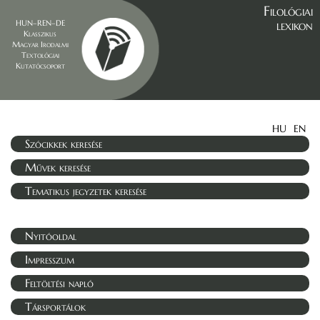
Filológiai
lexikon
HUN–REN–DE
Klasszikus
Magyar Irodalmi
Textológiai
Kutatócsoport
HU
EN
Szócikkek keresése
Művek keresése
Tematikus jegyzetek keresése
Nyitóoldal
Impresszum
Feltöltési napló
Társportálok