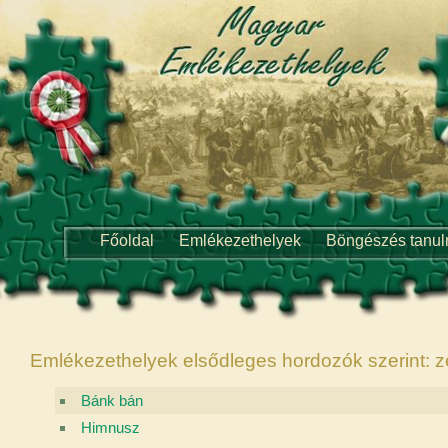
Főoldal
Emlékezethelyek
Böngészés tanu
Emlékezethelyek elsődleges hordozók szerint: 
Bánk bán
Himnusz