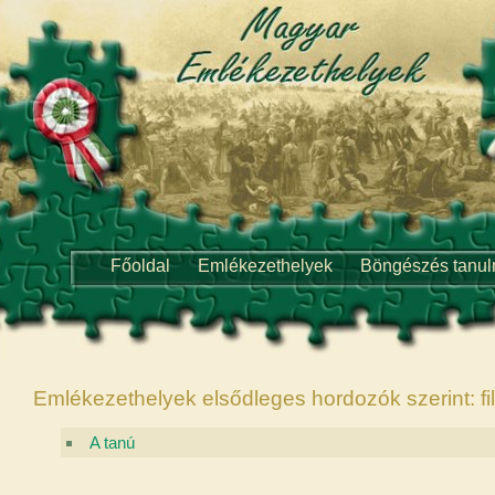
Főoldal
Emlékezethelyek
Böngészés tanu
Emlékezethelyek elsődleges hordozók szerint: fi
A tanú