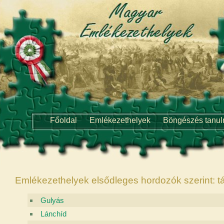
Főoldal
Emlékezethelyek
Böngészés tanu
Emlékezethelyek elsődleges hordozók szerint: t
Gulyás
Lánchíd