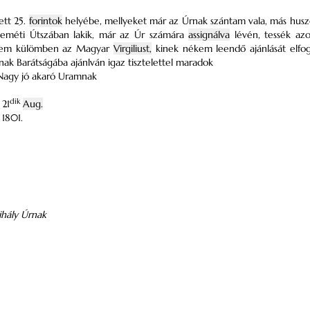
ett 25.
forintok
helyébe, mellyeket már az Úrnak szántam vala, más hus
eméti Útszában lakik, már az Úr számára
assignálva
lévén, tessék az
, nem külömben az Magyar
Virgiliust,
kinek nékem leendő ajánlását elf
k Barátságába ajánlván igaz tisztelettel maradok
Nagy jó akaró Uramnak
dik
21
Aug.
1801.
ihály Úrnak