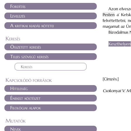
Fordítás
Azon elvesz
Pesten
a’ Ketsk
Levelezés
felvétettetni
A kritikai kiadás kötetei
magamat az Úrna
Bizodalmas 
Keresés
Keszthelyen
Összetett keresés
Teljes szövegű keresés
[Címzés:]
Kapcsolódó források
Hitelesség
Csokonyai V. M
Énekelt költészet
Filológiai alapok
Mutatók
Nevek