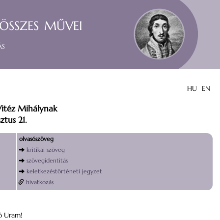
összes művei
ás
HU
EN
Vitéz Mihálynak
ztus 21.
olvasószöveg
kritikai szöveg
szövegidentitás
keletkezéstörténeti jegyzet
hivatkozás
ó Uram!