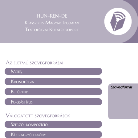
HUN–REN–DE
Klasszikus Magyar Irodalmi
Textológiai Kutatócsoport
Az életmű szövegforrásai
Műfaj
Kronológia
Szövegforrás
Betűrend
Forrástípus
Válogatott szövegforrások
Szerzői kompozíció
Kéziratgyűjtemény