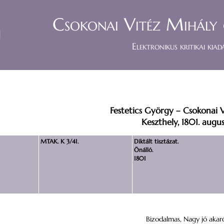
Csokonai Vitéz Mihály 
Elektronikus kritikai kiad
Festetics György – Csokonai 
Keszthely, 1801. augus
MTAK. K 3/41.
Diktált tisztázat.
Önálló.
1801
Bizodalmas, Nagy jó akar