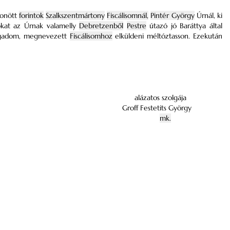
zonött
forintok
Szalkszentmártony
Fiscálisomnál,
Pintér György
Úrnál, ki
okat az Úrnak valamelly
Debretzenből
Pestre
útazó jó Baráttya által
ogadom, megnevezett
Fiscálisomhoz
elküldeni méltóztasson. Ezekután
alázatos szolgája
Groff Festetits György
mk.