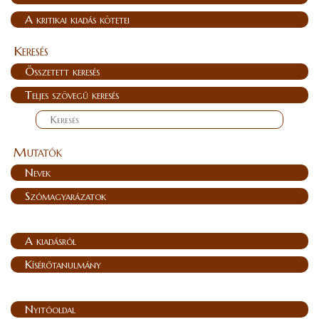
A kritikai kiadás kötetei
Keresés
Összetett keresés
Teljes szövegű keresés
Mutatók
Nevek
Szómagyarázatok
A kiadásról
Kísérőtanulmány
Nyitóoldal