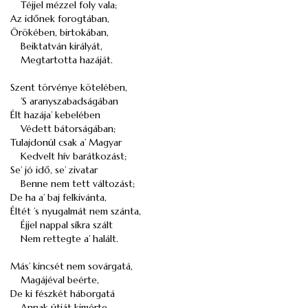
Téjjel mézzel foly vala;
Az időnek forogtában,
Örökében, birtokában,
Beiktatván királyát,
Megtartotta hazáját.
Szent törvénye kötelében,
’S aranyszabadságában
Élt hazája’ kebelében
Védett bátorságában;
Tulajdonúl csak a’ Magyar
Kedvelt hív barátkozást;
Se’ jó idő, se’ zivatar
Benne nem tett változást;
De ha a’ baj felkivánta,
Éltét ’s nyugalmát nem szánta,
Éjjel nappal síkra szált
Nem rettegte a’ halált.
Más’ kincsét nem sovárgatá,
Magájéval beérte,
De ki fészkét háborgatá
Annak útját kimérte.