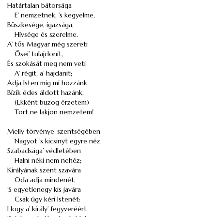
Határtalan bátorsága
E’ nemzetnek, ’s kegyelme,
Büszkesége, igazsága,
Hívsége és szerelme.
A’ tős Magyar még szereti
Ősei’ tulajdonit,
És szokását meg nem veti
A’ régit, a’ hajdanit;
Adja Isten míg mi hozzánk
Bízik édes áldott hazánk,
(Ekként buzog érzetem)
Tort ne lakjon nemzetem!
Melly törvénye’ szentségében
Nagyot ’s kicsinyt egyre néz,
Szabadsága’ védletében
Halni néki nem nehéz;
Királyának szent szavára
Oda adja mindenét,
’S egyetlenegy kis javára
Csak úgy kéri Istenét:
Hogy a’ király’ fegyveréért