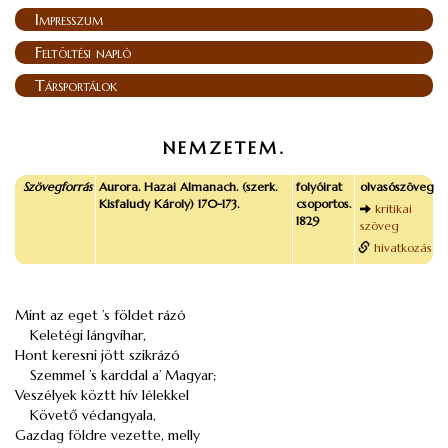
Impresszum
Feltöltési napló
Társportálok
NEMZETEM.
Szövegforrás
Aurora. Hazai Almanach. (szerk.
folyóirat
olvasószöveg
Kisfaludy Károly) 170-173.
csoportos.
kritikai
1829
szöveg
hivatkozás
Mint az eget ’s földet rázó
Keletégi lángvihar,
Hont keresni jött szikrázó
Szemmel ’s karddal a’ Magyar;
Veszélyek köztt hív lélekkel
Követő védangyala,
Gazdag földre vezette, melly