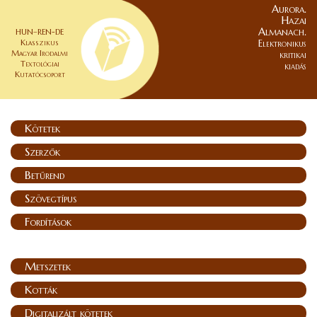
Aurora.
Hazai
Almanach.
HUN–REN-DE
Klasszikus
Elektronikus
Magyar Irodalmi
kritikai
Textológiai
kiadás
Kutatócsoport
Kötetek
Szerzők
Betűrend
Szövegtípus
Fordítások
Metszetek
Kották
Digitalizált kötetek