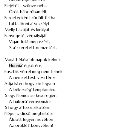
Elejétől – szűnve néha –
Örök háborúban élt:
Fergetegként zúdúlt fel ha
Látta jönni a’ veszélyt,
Melly hazáját és királyát
Fenyegeté, vérpályáját
Vigan futá meg ezért,
’S a’ szeretett nemzetért.
Most békésebb napok kelnek
Hunnia
’ égkörére,
Puszták vérrel meg nem telnek
A’ nemzettest’ vesztére:
Adja Isten hogy zár legyen
A’ békesség’ templomán.
’S egy Nemes se keseregjen
A’ háború’ vérnyomán;
’S hogy a’ haza’ alkotója,
Népe, ’s dicső megtartója
Áldott legyen nevében
Az öröklét’ könyvében! –