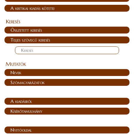
A kritikai kiadás kötetei
Keresés
Összetett keresés
Teljes szövegű keresés
Mutatók
Nevek
Szómagyarázatok
A kiadásról
Kísérőtanulmány
Nyitóoldal