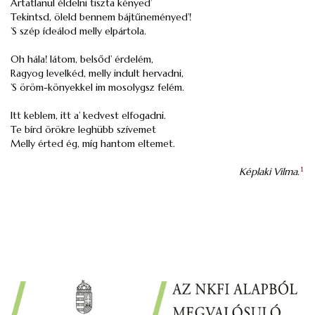
Ártatlanul éldelni tiszta kényed’
Tekintsd, öleld bennem bájtűneményed’!
’S szép ídeálod melly elpártola.
Oh hála! látom, belsőd’ érdelém,
Ragyog levelkéd, melly indult hervadni,
’S öröm-könyekkel im mosolygsz felém.
Itt keblem, itt a’ kedvest elfogadni.
Te bírd örökre leghübb szívemet
Melly érted ég, míg hantom eltemet.
Képlaki Vilma
.
1