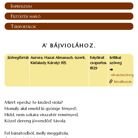
Impresszum
Feltöltési napló
Társportálok
A’ BÁJVIOLÁHOZ.
Szövegforrás
Aurora. Hazai Almanach. (szerk.
folyóirat
kritikai
Kisfaludy Károly) 165.
csoportos.
szöveg
1829
olvasószöveg
hivatkozás
Miért epedsz te
kisded
viola?
Homály alul emeld ki gyönge fényed’;
Hidd, nem sokára visszatér reményed,
Közel dereng jövendőd’ távola.
Fel bánatodból, melly meggátola,