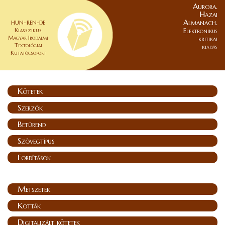
Aurora.
Hazai
Almanach.
HUN–REN-DE
Klasszikus
Elektronikus
Magyar Irodalmi
kritikai
Textológiai
kiadás
Kutatócsoport
Kötetek
Szerzők
Betűrend
Szövegtípus
Fordítások
Metszetek
Kották
Digitalizált kötetek