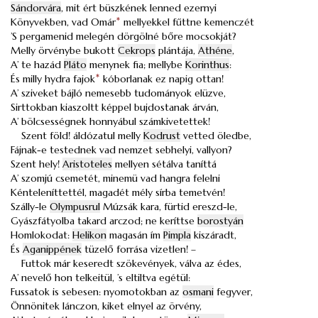
Sándorvára
, mit ért büszkének lenned ezernyi
Könyvekben, vad Omár
*
mellyekkel fűttne kemenczét
’S pergamenid melegén dörgölné bőre mocsokját?
Melly örvénybe bukott
Cekrops
plántája,
Athéne
,
A’ te hazád
Pláto
menynek fia; mellybe
Korinthus
:
És milly hydra fajok
*
kóborlanak ez napig ottan!
A’ sziveket bájló nemesebb tudományok elüzve,
Sirttokban kiaszoltt képpel bujdostanak árván,
A’ bölcsességnek honnyábul számkivetettek!
Szent föld! áldózatul melly
Kodrust
vetted öledbe,
Fájnak-e testednek vad nemzet sebhelyi, vallyon?
Szent hely!
Aristoteles
mellyen sétálva taníttá
A’ szomjú csemetét, minemü vad hangra felelni
Kénteleníttettél, magadét mély sírba temetvén!
Szálly-le
Olympusrul
Múzsák kara, fürtid ereszd-le,
Gyászfátyolba takard arczod; ne keríttse
borostyán
Homlokodat:
Helikon
magasán ím
Pimpla
kiszáradt,
És
Aganippének
tüzelő forrása vizetlen! –
Futtok már keseredt szökevények, válva az édes,
A’ nevelő hon telkeitül, ’s eltiltva egétül:
Fussatok is sebesen: nyomotokban az
osmani
fegyver,
Önnönitek lánczon, kiket elnyel az örvény,