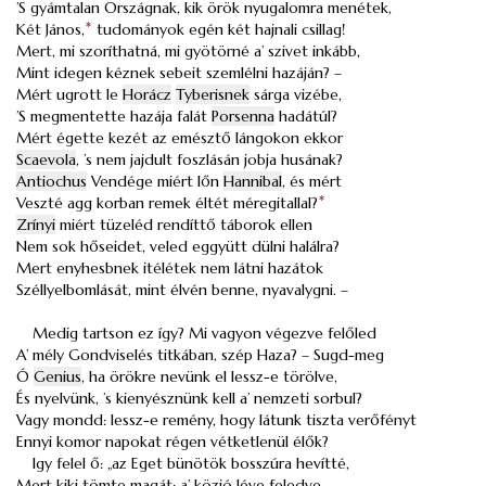
’S gyámtalan Országnak, kik örök nyugalomra menétek,
Két János,
*
tudományok egén két hajnali csillag!
Mert, mi szoríthatná, mi gyötörné a’ szivet inkább,
Mint idegen kéznek sebeit szemlélni hazáján? –
Mért ugrott le
Horácz
Tyberisnek
sárga vizébe,
’S megmentette hazája falát
Porsenna
hadátúl?
Mért égette kezét az emésztő lángokon ekkor
Scaevola
, ’s nem jajdult foszlásán jobja husának?
Antiochus
Vendége miért lőn
Hannibal
, és mért
Veszté agg korban remek éltét méregitallal?
*
Zrínyi
miért tüzeléd rendíttő táborok ellen
Nem sok hőseidet, veled eggyütt dülni halálra?
Mert enyhesbnek itélétek nem látni hazátok
Széllyelbomlását, mint élvén benne, nyavalygni. –
Medig tartson ez így? Mi vagyon végezve felőled
A’ mély Gondviselés titkában, szép Haza? – Sugd-meg
Ó
Genius
, ha örökre nevünk el lessz-e törölve,
És nyelvünk, ’s kienyésznünk kell a’ nemzeti sorbul?
Vagy mondd: lessz-e remény, hogy látunk tiszta verőfényt
Ennyi komor napokat régen vétketlenül élők?
Igy felel ő: „az Eget bünötök bosszúra hevítté,
Mert kiki tömte magát: a’ közjó léve feledve.