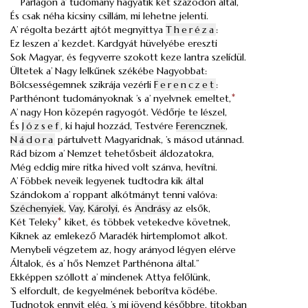
Parlagon a’ tudomány hagyatik két százodon által,
És csak néha kicsiny csillám, mi lehetne jelenti.
A’ régolta bezártt ajtót megnyittya
Theréza
:
Ez leszen a’ kezdet. Kardgyát hüvelyébe ereszti
Sok Magyar, és fegyverre szokott keze lantra szelídül.
Ültetek a’ Nagy lelkűnek székébe Nagyobbat:
Bölcsességemnek szikrája vezérli
Ferenczet
:
Parthénont tudományoknak ’s a’ nyelvnek emeltet,
*
A’ nagy Hon közepén ragyogót. Védőrje te lészel,
És
József
, ki hajul hozzád, Testvére
Ferencznek
,
Nádora
pártulvett Magyaridnak, ’s másod utánnad.
Rád bizom a’ Nemzet tehetősbeit áldozatokra,
Még eddig mire ritka hived volt szánva, hevítni.
A’ Föbbek neveik legyenek tudtodra kik által
Szándokom a’ roppant alkótmányt tenni valóva:
Széchenyiek
,
Vay
,
Károlyi
, és
Andrásy
az elsők,
Két Teleky
*
kiket, és többek vetekedve követnek,
Kiknek az emlekező Maradék hirtemplomot alkot.
Menybeli végzetem az, hogy arányod légyen elérve
Általok, és a’ hős Nemzet Parthénona által.”
Ekképpen szóllott a’ mindenek Attya felőlünk,
’S elfordult, de kegyelmének beborítva ködébe.
Tudnotok ennyit elég, ’s mi jövend későbbre, titokban