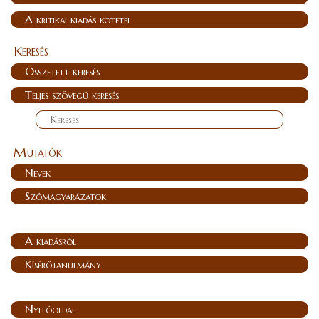
A kritikai kiadás kötetei
Keresés
Összetett keresés
Teljes szövegű keresés
Mutatók
Nevek
Szómagyarázatok
A kiadásról
Kísérőtanulmány
Nyitóoldal