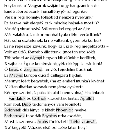
Folytanak, a’ Magyarok száján hogy hangzani kezde
Ismét: „ébredezünk; hajnalfény jő-föl egünkre,
Vész a’ régi homály; föllábbad nemzeti nyelvünk.”
Ez tesz-e hát eleget? csak mindég hajnal-e most is?
Mindég virradozás? Mikoron kel reggel az éjre
Már valahára, ’s mikor monhattyuk: délre verődtünk?
Hát soha esztelenek, ki ne váltsunk gyermeki korbul?
És ne repessze szivünk, hogy az Észak rég megelőzött? –
Volt az üdő, föntebb állottunk, (mostan utolsók!)
Többeknél az
olympi
hegyen kik előnkbe kerültek;
’S vajha az Ég ne keménykedgyék ekképp is erántunk! –
Ó
Lajos
, ó
Zsigmond
, fénylő, Fejedelmi Budának
És
Mátyás
Európa dücső csillagzati hajdan,
Mennyit igért kegyetek, (ha az emberi munka’s kivánat,
A’ kitanulhatlan sorsnak nem járna gyakorta
Kénnye szerint, ’s pálczája alatt nem volna,) Hazánknak!
Vandalok
és
Gothok
kiszorítták lantos
Apollót
Rómábul.
Dídó
tudományos vára leomlott
Sídonnak
dús lánya, ’s kihalt
Phoenicia
nyelve.
Barbarusok
tapodák
Egyptus
ritka csodáit;
Most is szennyes
Arabs
förtőzteti
Théba
virányát
,
’S a’ kegyelő Múzsák első bölcsője lator hely!