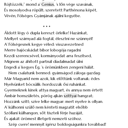
Röjtözzék;” mond a’
Genius
, ’s lőn vége szavának,
És mosolyodva röpűlt; szeretett Parthénona képét,
Vévén, Fölséges Gyámjának ajálni kegyébe.
* * *
Áldott légy ó dupla kereszt örlelke! Hazánkat,
Mellyet szárnyad alá fogtál, élesztni ne szünnyél!
A’ Fölségesnek kegye véled: visszavezetned
Merre hajócskádat bíbor lobogója ragadni
Kezdi szerencsével, kormányodat arra feszítsed,
Mígnem az áhított partnál diadalmadat ülni
Engedi a’ kegyes Ég, ’s örömünkben zengeni hálát.
Nem csalatunk benned: gyámságod záloga gazdag:
Már Magyarid nem azok, kik előttünk voltanak: édes
Nyelvünket böcsülik: hordozzák ősi ruhánkat.
Gyermeknek kinek attya magyart, és annya nem értett
Ámbár honszületés, pörög ajkán
szittyai
hangzat;
Hozzánk szítt; szive lelke magyar: mert nyelve is ollyan.
A’ külhonni szülő nem kénteti magzatit elsőbb
Szóllani külhangon, sőt tiszteli férje hazáját,
És ajakát örömest illetgeti nemzeti szóhoz.
Szép csere! mennyit igérsz boldogságunkra továbbad!