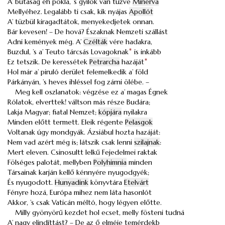
A’ butaság éh pokla, ’s gyilok van tüzve
Minerva
Mellyéhez. Legalább ti csak, kik nyájas
Apollót
A’ tüzbül kiragadtátok, menyekedjetek onnan.
Bár kevesen! – De hová? Északnak Nemzeti szállást
Adni kemények még. A’
Czélták
vére hadakra,
Buzdul, ’s a’ Teuto tárcsás Lovagoknak
*
is inkább
Ez tetszik. De keressétek
Petrarcha
hazáját
*
Hol már a’ piruló derület felemelkedik a’ föld
Párkányán, ’s heves ihléssel fog zárni ölébe. –
Meg kell oszlanatok: végzése ez a’ magas Égnek
Rólatok, elverttek! váltson más része Budára;
Lakja Magyar; fiatal Nemzet;
kópjára
nyilakra
Minden előtt termett. Eleik régente
Pelasgok
Voltanak úgy mondgyák. Ázsiábul hozta hazáját:
Nem vad azért még is; látszik csak lenni
szilajnak
:
Mert eleven. Csinosultt lelkű Fejedelmei raktak
Fölséges palotát, mellyben
Polyhimnia
minden
Társainak karján kellő kénnyére nyugodgyék;
És nyugodott.
Hunyadink
könyvtára
Etelvárt
Fényre hozá, Európa mihez nem láta hasonlót
Akkor, ’s csak Vaticán méltó, hogy légyen előtte.
Milly gyönyörű kezdet hol ecset, melly fösteni tudná
A’ nagy elindíttást? – De az ő elméje temérdekb