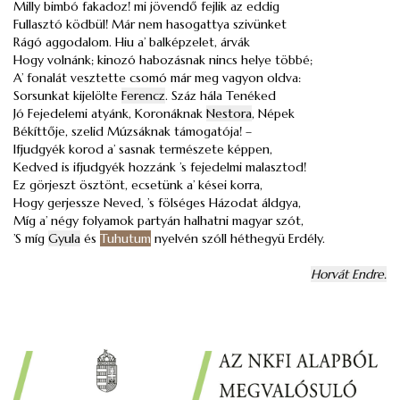
Milly bimbó fakadoz! mi jövendő fejlik az eddig
Fullasztó ködbül! Már nem hasogattya szivünket
Rágó aggodalom. Hiu a’ balképzelet, árvák
Hogy volnánk; kinozó habozásnak nincs helye többé;
A’ fonalát vesztette csomó már meg vagyon oldva:
Sorsunkat kijelölte
Ferencz
. Száz hála Tenéked
Jó Fejedelemi atyánk, Koronáknak
Nestora
, Népek
Békíttője, szelid Múzsáknak támogatója! –
Ifjudgyék korod a’ sasnak természete képpen,
Kedved is ifjudgyék hozzánk ’s fejedelmi malasztod!
Ez görjeszt ösztönt, ecsetünk a’ kései korra,
Hogy gerjessze Neved, ’s fölséges Házodat áldgya,
Míg a’ négy folyamok partyán halhatni magyar szót,
’S míg
Gyula
és
Tuhutum
nyelvén szóll héthegyü Erdély.
Horvát Endre.