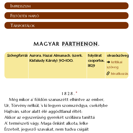
Impresszum
Feltöltési napló
Társportálok
MAGYAR
PARTHENON
.
Szövegforrás
Aurora. Hazai Almanach. (szerk.
folyóirat
olvasószöveg
Kisfaludy Károly) 90-100.
csoportos.
kritikai
1829
szöveg
hivatkozás
1828.
*
Még mikor a’ földön szanaszétt elhintve az ember,
Ur, Törvény nélkül, ’s ki legyen szomszédgya, csekélybe
Hajtván, sátor alatt élé aggódtlanul éltét:
Akkor az egyszerüség gyerekét szóllásra taníttá
A’ természeti vágy. Maga őnkint alkota, lelke
Érzeteit, jegyező szavakat, nem tudva csigáit