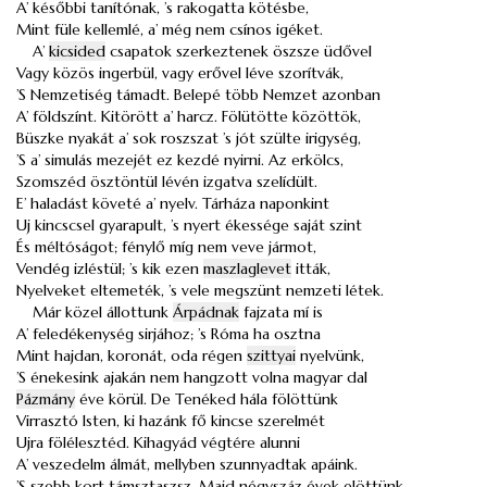
A’ későbbi tanítónak, ’s rakogatta kötésbe,
Mint füle kellemlé, a’ még nem csínos igéket.
A’
kicsided
csapatok szerkeztenek öszsze üdővel
Vagy közös ingerbül, vagy erővel léve szorítvák,
’S Nemzetiség támadt. Belepé több Nemzet azonban
A’ földszínt. Kitörött a’ harcz. Fölütötte közöttök,
Büszke nyakát a’ sok roszszat ’s jót szülte irigység,
’S a’ simulás mezejét ez kezdé nyirni. Az erkölcs,
Szomszéd ösztöntül lévén izgatva szelídült.
E’ haladást követé a’ nyelv. Tárháza naponkint
Uj kincscsel gyarapult, ’s nyert ékessége saját szint
És méltóságot; fénylő míg nem veve jármot,
Vendég izléstül; ’s kik ezen
maszlaglevet
itták,
Nyelveket eltemeték, ’s vele megszünt nemzeti létek.
Már közel állottunk
Árpádnak
fajzata mí is
A’ feledékenység sirjához; ’s Róma ha osztna
Mint hajdan, koronát, oda régen
szittyai
nyelvünk,
’S énekesink ajakán nem hangzott volna magyar dal
Pázmány
éve körül. De Tenéked hála fölöttünk
Virrasztó Isten, ki hazánk fő kincse szerelmét
Ujra fölélesztéd. Kihagyád végtére alunni
A’ veszedelm álmát, mellyben szunnyadtak apáink.
’S szebb kort támsztaszsz. Majd négyszáz évek elöttünk