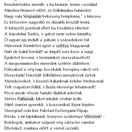
Rendeletekbe merült; ’s ha kivinné, lenne csodálat
Minden Nemzet előtt, és föllülmulna halandót.
Nagy vala
Vespasián
békesség temploma,
*
’s kincses:
Ez kétszerre nagyobb és dúsabb készült lenni,
A’ kitüzött pontnál éltét ha továbbra vihetné
A’ fejedelmi Tudós, ’s gátot nem vetne kimulta.
Ő ugyan így indult a’ pályán ’s századokon túl
Művének fönnlétet igért a’
szittya
Magyarnál:
Hah de balul fordult! az irigylő sors keze a’ nagy
Épületet levoná, ’s bennünket viszszataszított
A’ megsemmisedés meredek szélére dühében.
Fölszakad a’ vég nap; koczkánk forogása vakot vet;
Elvesztünk! Feketült felhőkben menykövek űztek
Menyköveket, ’s keserű italunknak kelyhe Mohácsnál
Telt csapaton föllül, ’s Buda ékessége lehamvadt!
Pécsi anyák ötszáz tanuló ifjakkal adóztak
Vértes
Pallásnak
, kiket inkább védnie kelle
Mint önnön gyerekit, ’s koszorúkat füzni fejekre.
Vissegrád oda lön. Palotád Esztergami Főpap,
Préda; ’s mi fájdalmasb, könyves szökrénye
Vitéznek
! –
Boldogok, ámbátor szigorú vég zárta-be vándor
Élteteket, romlása előtt a’ vérrel özönlő,