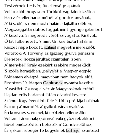
Testvérnek testvér, fiu ellensége apának
Volt inkább hogy sem Törököt vagdalni kiszállna.
Harcz és ellenharcz méhét a’ gondos anyának,
A’ ki szülé, ’s nem mostohakint dajkálta ölében,
Megszaggatta dühös foggal, mint gyönge galambot
A’ keselyü, ’s megeredt vérét szivogatta. Kírályok,
Ő kit fölkenetett, ’s mint Ur, kire bizta hatalma
Részét népe között,
szilajul
megvetni merészlők
Voltatok: A’ Törvény, az Igazság gyulva panaszra
Ellenetek, hozzá járultak számtalan izben.
A’ menybéli Király ezekért székére megesküdt,
’S szólla haragjában: „pállyáját a’ Magyar eggyig
Földemen elvégzé: magvában nem hagyok élőt,
Elrontom;” ’s idegen
Geniusnak
nyomta kezébe
A’ vastőrt. Csurog a’ vér-ár Magyaroknak erébül;
Hajdan erős hadamat látám olvadni kevesre;
Számra fogy évenkint: fele ’s több prédája halálnak
És inog a’ maradék a’ gyilkot várva nyakára.
Én könyües szemmel, ki erőtelen ellene állni
Voltam Társimnak; (könnyű vala győzniek akkor)
Búval emésztődten behaték a’ Gondviselőhöz,
És ajakom rebegé: Te kegyelmek
kutfeje
, szüntesd