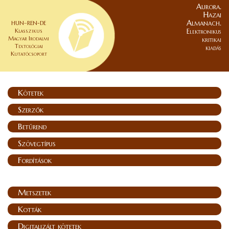
Aurora.
Hazai
Almanach.
HUN–REN-DE
Klasszikus
Elektronikus
Magyar Irodalmi
kritikai
Textológiai
kiadás
Kutatócsoport
Kötetek
Szerzők
Betűrend
Szövegtípus
Fordítások
Metszetek
Kották
Digitalizált kötetek