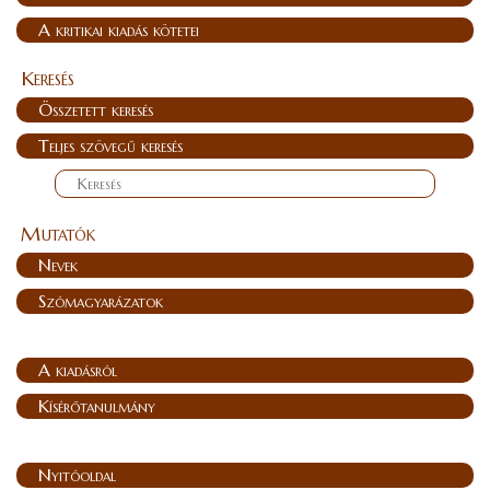
A kritikai kiadás kötetei
Keresés
Összetett keresés
Teljes szövegű keresés
Mutatók
Nevek
Szómagyarázatok
A kiadásról
Kísérőtanulmány
Nyitóoldal