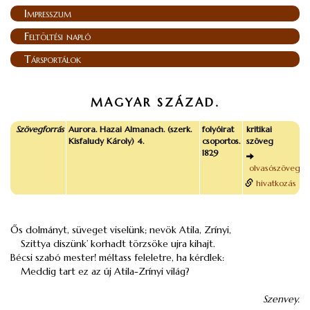
Impresszum
Feltöltési napló
Társportálok
MAGYAR SZÁZAD.
Szövegforrás
Aurora. Hazai Almanach. (szerk.
folyóirat
kritikai
Kisfaludy Károly) 4.
csoportos.
szöveg
1829
olvasószöveg
hivatkozás
Ős
dolmányt
, süveget viselünk; nevök
Atila
,
Zrínyi
,
Szittya
diszünk’ korhadt törzsöke ujra kihajt.
Bécsi szabó mester! méltass feleletre, ha kérdlek:
Meddig tart ez az új
Atila
-
Zrínyi
világ?
Szenvey.