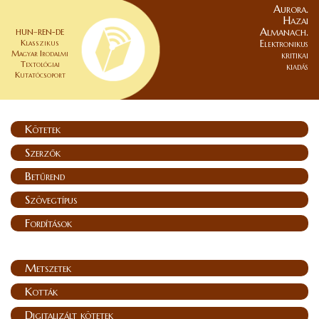
Aurora.
Hazai
Almanach.
HUN–REN-DE
Klasszikus
Elektronikus
Magyar Irodalmi
kritikai
Textológiai
kiadás
Kutatócsoport
Kötetek
Szerzők
Betűrend
Szövegtípus
Fordítások
Metszetek
Kották
Digitalizált kötetek