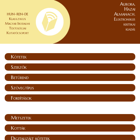
Aurora.
Hazai
Almanach.
HUN–REN-DE
Klasszikus
Elektronikus
Magyar Irodalmi
kritikai
Textológiai
kiadás
Kutatócsoport
Kötetek
Szerzők
Betűrend
Szövegtípus
Fordítások
Metszetek
Kották
Digitalizált kötetek