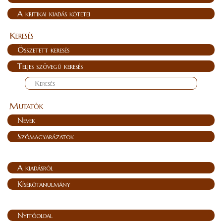
A kritikai kiadás kötetei
Keresés
Összetett keresés
Teljes szövegű keresés
Mutatók
Nevek
Szómagyarázatok
A kiadásról
Kísérőtanulmány
Nyitóoldal