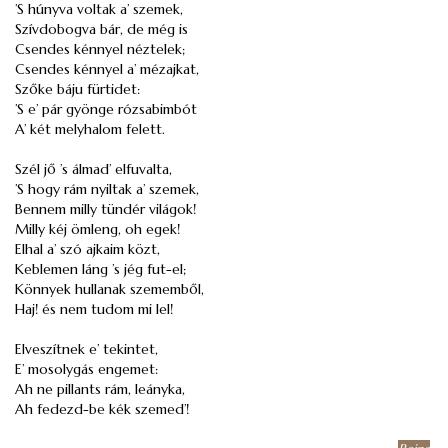
’S húnyva voltak a’ szemek,
Szívdobogva bár, de még is
Csendes kénnyel néztelek;
Csendes kénnyel a’ mézajkat,
Szőke báju fürtidet:
’S e’ pár gyönge rózsabimbót
A’ két melyhalom felett.
Szél jő ’s álmad’ elfuvalta,
’S hogy rám nyiltak a’ szemek,
Bennem milly tündér világok!
Milly kéj ömleng, oh egek!
Elhal a’ szó ajkaim közt,
Keblemen láng ’s jég fut-el;
Könnyek hullanak szememből,
Haj! és nem tudom mi lel!
Elveszítnek e’ tekintet,
E’ mosolygás engemet:
Ah ne pillants rám, leányka,
Ah fedezd-be kék szemed’!