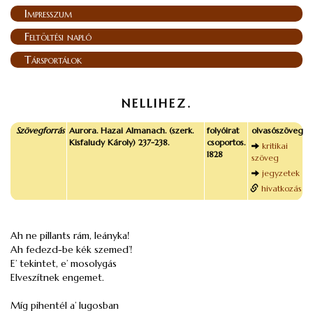
Impresszum
Feltöltési napló
Társportálok
NELLIHEZ.
Szövegforrás
Aurora. Hazai Almanach. (szerk.
folyóirat
olvasószöveg
Kisfaludy Károly) 237-238.
csoportos.
kritikai
1828
szöveg
jegyzetek
hivatkozás
Ah ne pillants rám, leányka!
Ah fedezd-be kék szemed’!
E’ tekintet, e’ mosolygás
Elveszítnek engemet.
Míg pihentél a’ lugosban