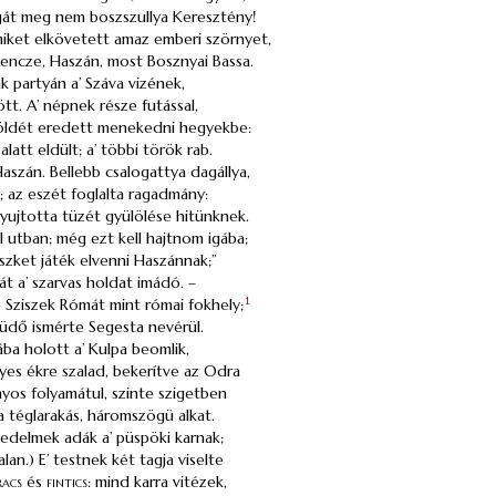
gát meg nem boszszullya Keresztény!
miket elkövetett amaz emberi szörnyet,
encze,
Haszán
, most Bosznyai
Bassa
.
ak partyán a’ Száva vizének,
ött. A’ népnek része futással,
öldét eredett menekedni hegyekbe:
alatt eldült; a’ többi török rab.
Haszán
. Bellebb csalogattya dagállya,
s; az eszét foglalta
ragadmány
:
yujtotta tüzét gyülölése hitünknek.
l utban; még ezt kell hajtnom igába;
észket játék elvenni
Haszánnak
;”
át a’ szarvas holdat imádó. –
e Sziszek Rómát mint római fokhely;
1
 üdő ismérte Segesta nevérül.
ba holott a’ Kulpa beomlik,
egyes ékre szalad, bekerítve az Odra
yos folyamátul, szinte szigetben
la téglarakás, háromszögü alkat.
jedelmek adák a’ püspöki karnak;
alan
.) E’ testnek két tagja viselte
racs
és
fintics
: mind karra vitézek,