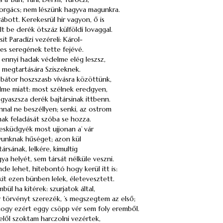
orgács
; nem lészünk hagyva magunkra.
ábott.
Kerekesrül
hir vagyon, ő is
t be derék ötszáz külföldi lovaggal.
sit
Paradízi
vezéreli: Károl-
es seregének tette fejévé.
’s ennyi hadak védelme elég leszsz,
k, megtartására Sziszeknek.
bátor hoszszasb vívásra közöttünk,
elme miatt: most szélnek eredgyen,
ogyaszsza derék bajtársinak ittbenn.
nal ne beszéllyen; senki, az ostrom
rnak feladását szóba se hozza.
i esküdgyék most ujjonan a’ vár
lyunknak hűséget; azon kül
ársának, lelkére, kimultig
a helyét, sem társát nélküle veszni.
e lehet, hitebontó hogy kerül itt is:
 ezen bünben lelek, életevesztett.
bül ha kitérek: szurjatok által,
 törvényt szerezék, ’s megszegtem az első;
gy ezért eggy csöpp vér sem foly eremből.
elől szoktam harczolni vezértek,