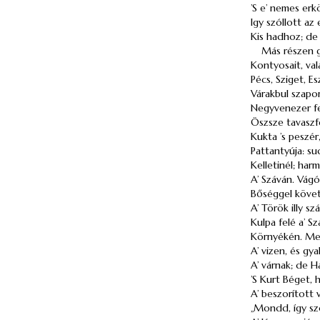
’S e’ nemes er
Igy szóllott az
Kis hadhoz; de
Más részen 
Kontyosait, va
Pécs, Sziget, E
Várakbul szapor
Negyvenezer fe
Öszsze tavaszfél
Kukta ’s
peszér
Pattantyúja
: su
Kelletinél; har
A’ Száván. Vág
Bőséggel követ
A’ Török illy sz
Kulpa felé a’ Sz
Környékén.
Me
A’ vizen, és gya
A’ várnak; de
H
’S
Kurt
Béget
, 
A’ beszorított 
„Mondd, így sz