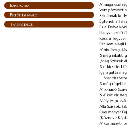
A’ maga csufsá
Impresszum
Vért pözsdítt 
Feltöltési napló
Színánnak
kedv
Égtenek a’ falv
Társportálok
És a’ Dráva köz
Hagyva szülő f
Rész a’ fegyver 
Ezt sem elégli
A’ hirnévrejutá
’S még inkább g
„Még Sziszek ál
’S e’ kicsided f
Így izgatta mag
Már tisztelt
’S még régebbi
A’ rohanó Szává
’S a’ két viz h
Mély és posván
Álla Sziszek. Fa
Régi magyar Fe
(Közneve
Kápt
A’ kormányt:
ju