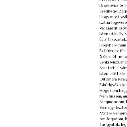
Draskovics
és
F
Szeghegyi
Zágr
Hogy most száll
Isztria
fegyvere
Vár
Ligetit
csőv
Isten után illy 
És a’ tí kezete
Hogyha ki nem 
És hüledez fél
’S élelmét ne f
Senki Muzulmán
Míg tart, a’ vá
Isten előtt kik
Oltalmára Kirá
Esküdgyék kiki t
Hogy nem haggy
Nem hiszem; ámd
Megmondom, kit
Várnagyi tisztem
Mint ki kemény
Ám fogadom, ho
Tudgyátok, leg