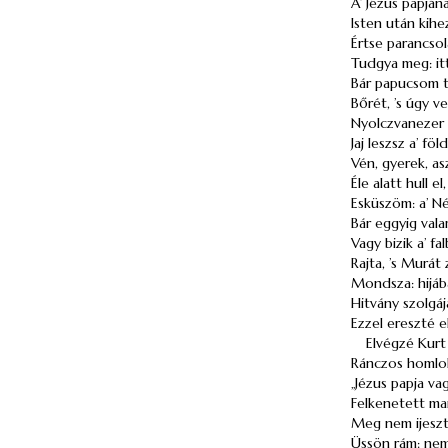
A’
Jézus
papjána
Isten után kihe
Értse parancsol
Tudgya meg: itt
Bár papucsom t
Bőrét, ’s úgy 
Nyolczvanezer h
Jaj leszsz a’ fö
Vén, gyerek, as
Éle alatt hull 
Esküszöm: a’ 
Bár eggyig vala
Vagy bizik a’ f
Rajta, ’s
Murát
z
Mondsza: hijá
Hitvány szolgáj
Ezzel ereszté e
Elvégzé
Kurt
Ránczos homlokk
„
Jézus
papja vagy
Felkenetett m
Meg nem ijeszt.
Üssön rám: nem 