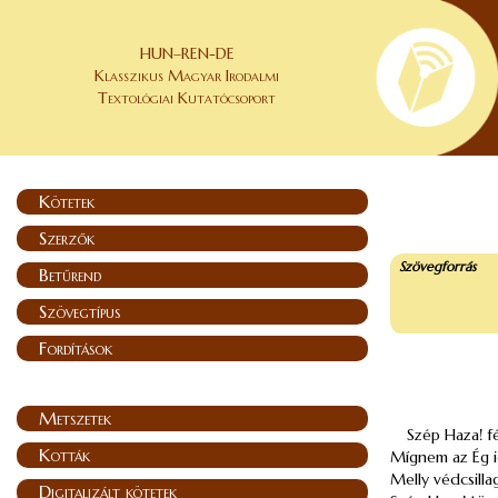
HUN–REN-DE
Klasszikus Magyar Irodalmi
Textológiai Kutatócsoport
Kötetek
Szerzők
Szövegforrás
Betűrend
Szövegtípus
Fordítások
Metszetek
Szép Haza! f
Kották
Mígnem az Ég i
Melly védcsilla
Digitalizált kötetek