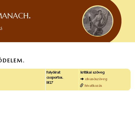
manach.
ás
ÖDELEM.
folyóirat
kritikai szöveg
csoportos.
olvasószöveg
1827
hivatkozás