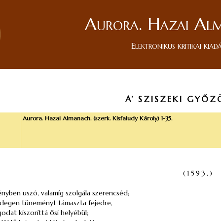
Aurora. Hazai Al
Elektronikus kritikai kiad
A’ SZISZEKI GYŐZ
Aurora. Hazai Almanach. (szerk. Kisfaludy Károly) 1-35.
(1593.)
ényben uszó, valamíg szolgála szerencséd;
degen tüneményt támaszta fejedre,
godat kiszoríttá ősi helyébül;