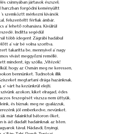
lés csinnyában jártasok észszel;
ül harczban forgódni keményültt
, ’s szemköztt mérkezni kivánók
al, felszenteltt férfiak ámbár.
acs
a’ lehető rohanásra. Kivülrül
beszedé. Indítta segédül
nál több idegent Zágrábi hadábul
őtt a’ vár bé volna szorítva.
szert takarítta be, mennyivel a’ nagy
amos vívást meggyőzni reméllé.
ett mindent, így szólla; „Vitézek!
lkül, hogy az
Osmán
meg ne keressen,
pokon bennünket. Tudnotok illik
Sziszeket megtartani drága hazánknak.
, e’ várt ha kezünkrül elejti.
szivünk azokon, kiket elragad, édes
aczos feszegését viszsza nem üttyük.
eink, és biznak: meg ne gyalázzuk,
zerezénk jól emberkedve, nevünket.
tük már falainktul bátoron őket,
 is ád diadalt hadainknak az Isten.
agyarok távul.
Nádasdi
,
Enyingi
,
s
a’
Bán
;
Tahi
,
Dersfi
,
Turóczi
,