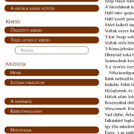
Szép Haza! tü
A’ birodalmak k
A kritikai kiadás kötetei
Hah! mire gerje
Hah! szent gon
Keresés
Mért kellett i
Összetett keresés
Voltak eszes fi
’S kár, hogy so
Teljes szövegű keresés
Voltak erős hősi
’S Róma jelesbe
Ellenesid soka 
Számodnak keves
Mutatók
’S a’ szoros ös
Nevek
Félszázadgya 
Ránk nehezítte
Szómagyarázatok
Bellebb. Főbb h
Nyögtenek, és 
Hátok után. Jo
A kiadásról
Bosznyábul dél
Vérszemeit. Kö
Kísérőtanulmány
Vad dühe. Ártat
Falkánkínt hajto
Igy tőn mindenk
Nyitóoldal
Észre, ’s az emb