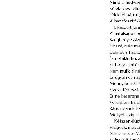
Mind a’ hadvise
Vélekedés fell
Lélekkel bátrak
A’ hazafosztókk
Elkészült
Jur
A’ fiatalságot 
Szeghegyi
száz
Hozzá, még miel
Élelmet ’s hadi
És netalán huz
És hogy elintéz
Nem mulik a’ né
És ugyan ez na
Mennyiben áll 
Elvesz félország
És ne kesergne 
Vérünkön, ha d
Ránk néznek fel
Mellyet ezig s
Kétszer elüz
Hidgyük, mostan
Nincsenek a’ M
És
Erdődi Tamá