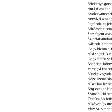
Félékenyt gond
Ám jut eszébe,
Nyolczvanezert
Annyival a’ szé
Rajtatok, és jel
Bőrömet éltemb
Sem fejem áráb
És: ártatlanoka
Nálatok, emberi
Hogy bizom a’ f
A’ ki segítt, ’
Hogy feltüzze
Mondani könnyű
Várnagyi tiszte
Büszke vagyok,
Nézz szemeikbe
A’ szálkás izen
Míg ezeket ki 
Számábul ki nem
Testünkön fér
A’ követ így m
Viszsza, ’s me