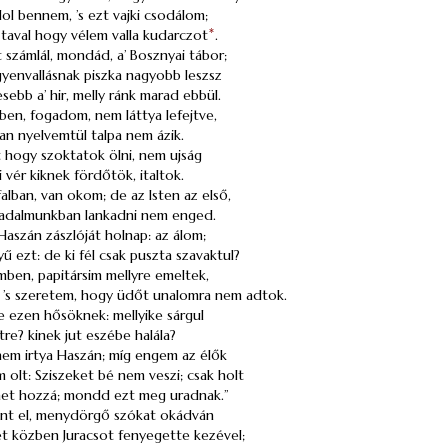
ol bennem, ’s ezt
vajki
csodálom;
 taval hogy vélem valla kudarczot
*
.
 számlál, mondád, a’ Bosznyai tábor;
gyenvallásnak piszka nagyobb leszsz
esebb a’ hir, melly ránk marad ebbül.
en, fogadom, nem láttya lefejtve,
an nyelvemtül talpa nem ázik.
t hogy szoktatok ölni, nem ujság
 vér kiknek fördőtök, italtok.
alban, van okom; de az Isten az első,
s viadalmunkban lankadni nem enged.
Haszán
zászlóját holnap: az álom;
 ezt: de ki fél csak puszta szavaktul?
mben, papitársim mellyre emeltek,
 ’s szeretem, hogy üdőt unalomra nem adtok.
 ezen hősöknek: mellyike sárgul
etre? kinek jut eszébe halála?
nem irtya
Haszán
; míg engem az élők
 olt: Sziszeket bé nem veszi; csak holt
het hozzá; mondd ezt meg uradnak.”
ent el, menydörgő szókat okádván
net közben
Juracsot
fenyegette kezével;