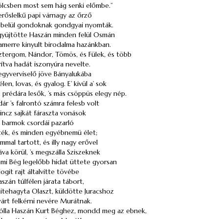
kölcsben most sem hág senki előmbe.”
 erőslelkű papi várnagy az őrző
 belül gondoknak gondgyai nyomták.
gyüjtötte
Haszán
minden felül
Osmán
lamerre kinyult birodalma hazánkban.
sztergom, Nándor, Tömös, és Fülek, és több
ítva hadát iszonyúra nevelte.
gyverviselő jöve Bányalukába
en, lovas, és gyalog. E’ kivül a’ sok
, prédára lesők, ’s más csöppüs elegy nép.
dár ’s falrontó számra felesb volt
mincz
sajkát
fáraszta vonások
ó barmok csordái pazarló
ék, és minden egyébnemü élet;
ámmal tartott, és illy nagy erővel
áva körül, ’s megszálla Sziszeknek
mi
Bég
legelőbb hidat üttete gyorsan
logit rajt általvitte tövébe
aszán
túlfélen járata tábort,
hitehagyta Olaszt, küldötte
Juracshoz
várt felkérni nevére
Murátnak
.
ólla
Haszán
Kurt
Béghez
, mondd meg az ebnek,