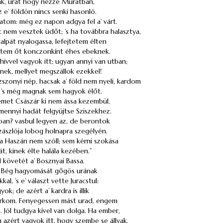
k, urát hogy nézze
Murátban
,
z e’ földön nincs senki hasonló.
atom: még ez napon adgya fel a’ várt.
 nem vesztek üdőt; ’s ha továbbra halasztya,
alpát nyalogassa, lefejtetem élten
vetem őt
konczonkínt
éhes ebeknek.
ivvel vagyok itt; ugyan annyi van utban;
ldnek, mellyet megszállok ezekkel!
zszonyi nép, hacsak a’ föld nem nyeli, kardom
el, ’s még magnak sem hagyok élőt.
Német
Császár
ki nem ássa kezembül,
mennyi hadát felgyüjtse Sziszekhez.
alban? vasbul legyen az, de berontok
ászlója lobog holnapra szegélyén.
ba
Haszán
nem szóll; sem kérni szokása
át, kinek élte halála kezében.”
l követét a’ Bosznyai
Bassa
.
Bég
hagyomását gőgös urának
al, ’s e’ választ vette
Juracstul
:
ok; de azért a’ kardra is illik
arkom. Fenyegessen mást urad, engem
 Jól tudgya kivel van dolga. Ha ember,
azért vagyok itt, hogy szembe se állyak.