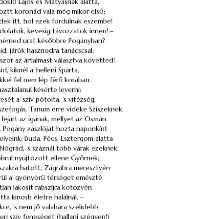
ndöklő
Lajos
és
Mátyásnak
alatta,
öztt koronád vala még mikor első; –
dek itt, hol ezek fordulnak eszembe!
dolatok, kevesig távozzatok innen! –
smérned urat későbbre Pogányban?
aid, járók hasznodra tanácscsal;
kszor az ártalmast választva követted!
d, kiknél a’ helleni Spárta,
kkel fel nem lép férfi korában.
hasztalanul késérte leverni:
ét a’ sziv pótolta, ’s vitézség,
zszefogás. Tanum erre vidéke Sziszeknek.
lejárt az igának, mellyet az
Osmán
. Pogány zászlóját hozta naponkínt
elyeink: Buda, Pécs, Esztergom alatta
Nógrád, ’s száznál több várak ezeknek
bbrul nyujtózott ellene Győrnek;
szakra hatott, Zágrábra meresztvén
rül a’ gyönyörű térséget emészté
lan lakosit rabszíjra kötözvén
tta kinosb életre halálnál. –
or, ’s nem jő valahára szelídebb
eri sziv feneségét (hallani szégyen!)