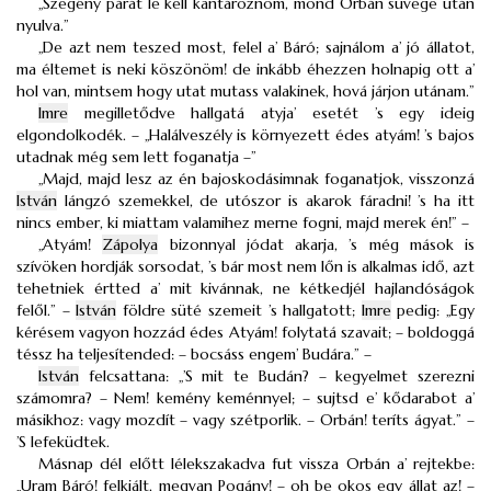
„Szegény párát le kell kantároznom, mond Orbán süvege után
nyulva.”
„De azt nem teszed most, felel a’ Báró; sajnálom a’ jó állatot,
ma éltemet is neki köszönöm! de inkább éhezzen holnapig ott a’
hol van, mintsem hogy utat mutass valakinek, hová járjon utánam.”
Imre
megilletődve hallgatá atyja’ esetét ’s egy ideig
elgondolkodék. – „Halálveszély is környezett édes atyám! ’s bajos
utadnak még sem lett foganatja –”
„Majd, majd lesz az én bajoskodásimnak foganatjok, visszonzá
István
lángzó szemekkel, de utószor is akarok fáradni! ’s ha itt
nincs ember, ki miattam valamihez merne fogni, majd merek én!” –
„Atyám!
Zápolya
bizonnyal jódat akarja, ’s még mások is
szívöken hordják sorsodat, ’s bár most nem lőn is alkalmas idő, azt
tehetniek értted a’ mit kivánnak, ne kétkedjél hajlandóságok
felől.” –
István
földre süté szemeit ’s hallgatott;
Imre
pedig: „Egy
kérésem vagyon hozzád édes Atyám! folytatá szavait; – boldoggá
téssz ha teljesítended: – bocsáss engem’ Budára.” –
István
felcsattana: „’S mit te Budán? – kegyelmet szerezni
számomra? – Nem! kemény keménnyel; – sujtsd e’ kődarabot a’
másikhoz: vagy mozdít – vagy szétporlik. – Orbán! teríts ágyat.” –
’S lefeküdtek.
Másnap dél előtt lélekszakadva fut vissza Orbán a’ rejtekbe:
„Uram Báró! felkiált, megvan Pogány! – oh be okos egy állat az! –