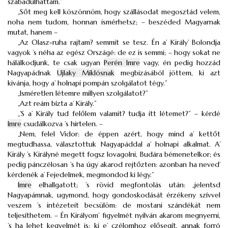
szabadulhattam.”
„Sőt meg kell köszönnöm, hogy szállásodat megosztád velem,
noha nem tudom, honnan ismérhetsz; – beszéded Magyarnak
mutat, hanem –
„Az Olasz-ruha rajtam? semmit se tesz. Én a’ Király’ Bolondja
vagyok ’s néha az egész Országé: de ez is semmi; – hogy sokat ne
hálálkodjunk, te csak ugyan
Perén Imre
vagy, én pedig hozzád
Nagyapádnak
Ujlaky Miklósnak
megbizásából jöttem, ki azt
kivánja, hogy a’ holnapi pompán szolgálatot tégy.”
„Isméretlen létemre millyen szolgálatot?”
„Azt reám bízta a’ Király.”
„’S a’ Király tud felőlem valamit? tudja itt létemet?” – kérdé
Imre
csudálkozva ’s hirtelen. –
„Nem, felel Vidor: de éppen azért, hogy mind a’ kettőt
megtudhassa, választottuk Nagyapáddal a’ holnapi alkalmat. A’
Király ’s Királyné megett fogsz lovagolni, Budára bémenetelkor; és
pedig pánczélosan ’s ha úgy akarod rejtőzten: azonban ha neved’
kérdenék a’ Fejedelmek, megmondod ki légy.”
Imre
elhallgatott; ’s rövid megfontolás után: „jelentsd
Nagyapámnak, ugymond, hogy gondoskodását érzékeny szívvel
veszem ’s intézeteit becsülöm: de mostani szándékát nem
teljesíthetem. – Én Királyom’ figyelmét nyilván akarom megnyerni,
’s ha lehet kegyelmét is; ki e’ czélomhoz elősegít, annak forró