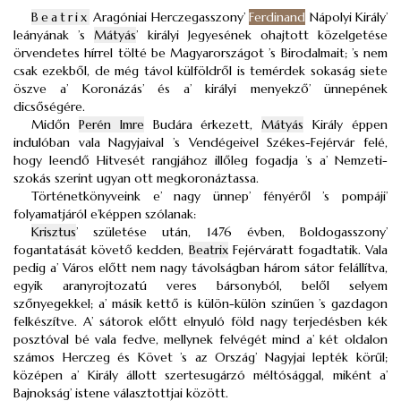
Beatrix
Aragóniai Herczegasszony’
Ferdinand
Nápolyi Király’
leányának ’s
Mátyás
’ királyi Jegyesének ohajtott közelgetése
örvendetes hírrel tölté be Magyarországot ’s Birodalmait; ’s nem
csak ezekből, de még távol külföldről is temérdek sokaság siete
öszve a’ Koronázás’ és a’ királyi menyekző’ ünnepének
dicsőségére.
Midőn
Perén Imre
Budára érkezett,
Mátyás
Király éppen
indulóban vala Nagyjaival ’s Vendégeivel Székes-Fejérvár felé,
hogy leendő Hitvesét rangjához illőleg fogadja ’s a’ Nemzeti-
szokás szerint ugyan ott megkoronáztassa.
Történetkönyveink e’ nagy ünnep’ fényéről ’s pompáji’
folyamatjáról e’képpen szólanak:
Krisztus
’ születése után, 1476 évben, Boldogasszony’
fogantatását követő kedden,
Beatrix
Fejérváratt fogadtatik. Vala
pedig a’ Város előtt nem nagy távolságban három sátor felállítva,
egyik aranyrojtozatú veres bársonyból, belől selyem
szőnyegekkel; a’ másik kettő is külön-külön szinűen ’s gazdagon
felkészítve. A’ sátorok előtt elnyuló föld nagy terjedésben kék
posztóval bé vala fedve, mellynek felvégét mind a’ két oldalon
számos Herczeg és Követ ’s az Ország’ Nagyjai lepték körűl;
középen a’ Király állott szertesugárzó méltósággal, miként a’
Bajnokság’ istene választottjai között.