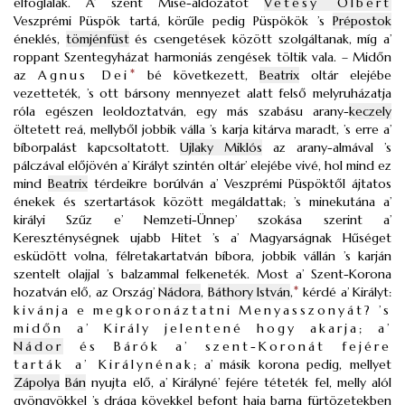
elfoglalák. A’ szent Mise-áldozatot
Vetésy Olbert
Veszprémi Püspök tartá, körűle pedig Püspökök ’s
Prépostok
éneklés,
tömjénfüst
és csengetések között szolgáltanak, míg a’
roppant Szentegyházat harmoniás zengések töltik vala. – Midőn
az
Agnus Dei
*
bé következett,
Beatrix
oltár elejébe
vezetteték, ’s ott bársony mennyezet alatt felső melyruházatja
róla egészen leoldoztatván, egy más szabásu arany-
keczely
öltetett reá, mellyből jobbik válla ’s karja kitárva maradt, ’s erre a’
bíborpalást kapcsoltatott.
Ujlaky Miklós
az arany-almával ’s
pálczával előjövén a’ Királyt szintén oltár’ elejébe vivé, hol mind ez
mind
Beatrix
térdeikre borúlván a’ Veszprémi Püspöktől ájtatos
énekek és szertartások között megáldattak; ’s minekutána a’
királyi Szűz e’ Nemzeti-Ünnep’ szokása szerint a’
Kereszténységnek ujabb Hitet ’s a’ Magyarságnak Hűséget
esküdött volna, félretakartatván bíbora, jobbik vállán ’s karján
szentelt olajjal ’s balzammal felkeneték. Most a’ Szent-Korona
hozatván elő, az Ország’
Nádora
,
Báthory István
,
*
kérdé a’ Királyt:
kivánja e megkoronáztatni Menyasszonyát? ’s
midőn a’ Király jelentené hogy akarja; a’
Nádor
és Bárók a’ szent-Koronát fejére
tarták a’ Királynénak
; a’ másik korona pedig, mellyet
Zápolya
Bán
nyujta elő, a’ Királyné’ fejére téteték fel, melly alól
gyöngyökkel ’s drága kövekkel befont haja barna fürtözetekben