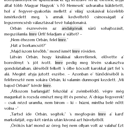
által több Magyar Nagyok’ ’s Fő Nemesek’ udvaraiba küldetett,
hol a’ fegyver-gyakorlás mellett a’ világ’ szokásival közelébb
ismérkedett meg, ’s annak kedveltető csinosságait a’
legszerencsésb választással tevé tulajdonaivá.
Orbán észrevévén az
andalgónak
sürű sohajtozásit,
megszólamla:
Imre
Úrfi! feladjam a’ sültet? –
„Nem éhezem Orbán, felel
Imre
.”
„Hát a’ borkancsót?”
„Majd iszom később,” mond ismét
Imre
röviden.
Látván Orbán, hogy kinálásai sikeretlenek, elővette a’
boredényt ’s jót ivott.
Imre
pedig meg lévén szakasztva
gondolataiban, üléséből felkelt ’s ölbe kócsolt karokkal járt fel ’s
alá. Megint atyja jutott eszébe. – Azonban e’ tünődéséből is
felébreszté nem sokára Orbán, ki valamin dunnogni kezdett. „Mi
bajod Orbán?” kérdé
Imre
.
„Átkozom barlangját! felszólal a’ zsémbelődő, végre még
magunkat is rozsda emészt meg itt és penész. A’ drága fegyverek!
– csak nézd uramfia, nem birom – ki – húzni, mintha belé nőtt
volna –”
„Tartsd ide Orbán, segítek;” ’s megfogván
Imre
a’ kard’
markolatját, egy-két rántás után kivoná azt hüvelyéből.
„Örökös kár! mond az öreg; hej nem ollyan volt az valaha! Ezt