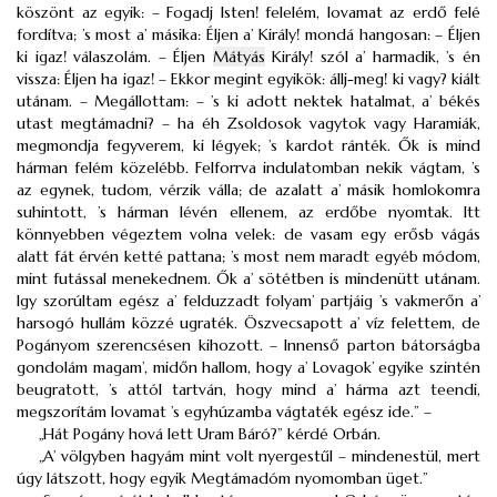
köszönt az egyik: – Fogadj Isten! felelém, lovamat az erdő felé
fordítva; ’s most a’ másika: Éljen a’ Király! mondá hangosan: – Éljen
ki igaz! válaszolám. – Éljen
Mátyás
Király! szól a’ harmadik, ’s én
vissza: Éljen ha igaz! – Ekkor megint egyikök: állj-meg! ki vagy? kiált
utánam. – Megállottam: – ’s ki adott nektek hatalmat, a’ békés
utast megtámadni? – ha éh Zsoldosok vagytok vagy Haramiák,
megmondja fegyverem, ki légyek; ’s kardot ránték. Ők is mind
hárman felém közelébb. Felforrva indulatomban nekik vágtam, ’s
az egynek, tudom, vérzik válla; de azalatt a’ másik homlokomra
suhintott, ’s hárman lévén ellenem, az erdőbe nyomtak. Itt
könnyebben végeztem volna velek: de vasam egy erősb vágás
alatt fát érvén ketté pattana; ’s most nem maradt egyéb módom,
mint futással menekednem. Ők a’ sötétben is mindenütt utánam.
Igy szorúltam egész a’ felduzzadt folyam’ partjáig ’s vakmerőn a’
harsogó hullám közzé ugraték. Öszvecsapott a’ víz felettem, de
Pogányom szerencsésen kihozott. – Innenső parton bátorságba
gondolám magam’, midőn hallom, hogy a’ Lovagok’ egyike szintén
beugratott, ’s attól tartván, hogy mind a’ hárma azt teendi,
megszorítám lovamat ’s egyhúzamba vágtaték egész ide.” –
„Hát Pogány hová lett Uram Báró?” kérdé Orbán.
„A’ völgyben hagyám mint volt nyergestűl – mindenestül, mert
úgy látszott, hogy egyik Megtámadóm nyomomban üget.”