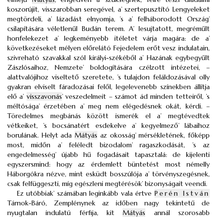
koszorújit, visszarobban seregével, a’ szertepusztító Lengyeleket
megtördeli, a’ lázadást elnyomja, ’s a’ felháborodott Ország’
csilapítására véletlenűl Budán terem. A’ lesujtatott, megréműlt
honfelekezet a’ legkeményebb itéletet várja magára: de a’
következéseket mélyen előrelátó Fejedelem erőt vesz indulatain,
szivreható szavakkal szól királyi-székéből a’ Hazának egybegyűlt
Zászlósaihoz, Nemzete’ boldogítására czélzott intézetei, –
alattvalójihoz viseltető szeretete, ’s tulajdon feláldozásával olly
gyakran elviselt fáradozásai felől, legelevenebb színekben állítja
elő a’
visszavonás
’ veszedelmeit – számot ád minden tetteiről, ’s
méltósága’ érzetében a’ meg nem elégedésnek okát, kérdi. –
Töredelmes megbánás között ismerék el a’ megtévedtek
vétkeiket, ’s bocsánatért esdekelve a’ kegyelmező’ lábaihoz
borulának. Helyt ada
Mátyás
az okosság’ mérsékletének, főképp
most, midőn a’ feléledt bizodalom’ ragaszkodását, ’s az
engedelmesség’ újabb hű fogadásait tapasztalá: de kijelenti
egyszersmind: hogy az érdemlett büntetést most némelly
Háborgókra nézve, mint esküdt bosszúlója a’ törvényszegésnek,
csak felfüggeszti, míg egészleni megtérésök’ bizonyságait veendi.
Ez utóbbiak’ számában leginkább vala értve
Perén István
Tárnok-Báró, Zemplénynek az időben nagy tekintetű de
nyugtalan indulatú férfija, kit
Mátyás
annál szorosabb