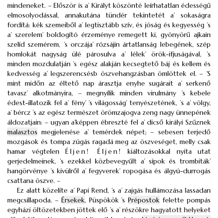
mindeneket. – Először is a’ Királyt köszönté leírhatatlan édességű
elmosolyodással, annakutána tündér tekintetét a’ sokaságra
fordítá: kék szemeiből a’ legtisztább szív, és jóság és kegyesség ’s
a’ szerelem’ boldogító érzeménye remegett ki, gyönyörű ajkain
szelíd szemérem, ’s orczája’ rózsájin ártatlanság lebegének, szép
homlokát nagyság ülé párosulva a’ lélek’ örök-ifjuságával, ’s
minden mozdulatján ’s egész alakján kecsegtető báj és kellem és
kedvesség a’ legszerencsésb öszvehangzásban ömlöttek el. – ’S
mint midőn az éltető nap árasztja enyhe sugárait a’ serkenő
tavasz’ alkotmányira, – megnyílik minden virulmány ’s kebele
édest-illatozik fel a’ fény’ ’s világosság’ tenyészetének, ’s a’ völgy,
a’ bércz ’s az egész természet örömzajogva zeng nagy ünnepének
áldozatjain: – ugyan a’képpen ébreszté fel a’ dicső királyi Szűznek
malasztos
megjelenése a’ temérdek népet; – sebesen terjedő
mozgások és tompa zúgás ragadá meg az öszveséget, melly csak
hamar végtelen
Éljen! Éljen!
kiáltozásokkal nyita utat
gerjedelmeinek, ’s ezekkel közbevegyűlt a’ sípok és trombiták’
hangörvénye ’s kivülről a’ fegyverek’ ropogása és álgyú-durrogás
csattana öszve. –
Ez alatt közelíte a’ Papi Rend, ’s a’ zajgás hullámozása lassadan
megcsillapoda. –
Érsekek
, Püspökök ’s
Prépostok
felette pompás
egyházi öltözetekben jöttek elő ’s a’ részökre hagyatott helyeket