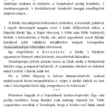
ömlönge nyakára és melyére; a’ templomot pedig trombita- ’s
énekharsogások, ’s lövöldözések’ bömbölő hangjai rendítgeték
zúgton-zúgva. –
A’ Király visszalépvén boltozatos székéhez, a’ koronát, palástot
’s egyéb ékességeit magára vevé ’s leüle. Előjövének ekkor a’
Nápolyi Király’ fija, a’ Bajor Herczeg ’s több más főbb tekintetű
férfiak ’s letérdelvén a’ Király elé, attól egyenként szent
István
’
kardjával jobb vállaikon megillentve magyar Lovagokká,
Aranysarkantyús-Vitézekké
üttetének.
Igy végződvén a’
Koronázás’
a’ Király ’s Királyné
ugyanazon fénnyel, mint jövének, visszatértek lakásaikra.
Vendégségre jöttek azután öszve az Urak, melly a’ Királynénál
felette nagy pompával tartatott. A’ számtalan étkeket és italokat
mind Grófok ’s Bárók adák fel.
De a’ többi Népség is bőven lakmározhatott, szabad
mulatozások lévén megnyittatva e’ végre a’ királyi tárból; és tart
vala e’ közvigadás késő éjig, zengedezve és toborzan.
*
* * *
Pénteken hagyák el a’ Fejedelmek Székes-Fejérvárt. Úgy vala
pedig rendelve, hogy Budára csak másnap érjenek be. Több
csapatokra oszoltak a’ Vendégek, hogy a’ közbe-eső faluk annál