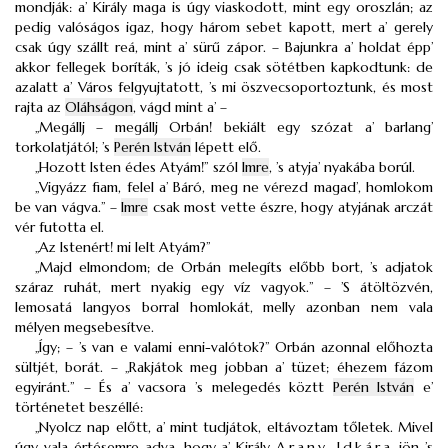
mondják: a’ Király maga is úgy viaskodott, mint egy oroszlán; az
pedig valóságos igaz, hogy három sebet kapott, mert a’ gerely
csak úgy szállt reá, mint a’ sürű zápor. – Bajunkra a’ holdat épp’
akkor fellegek boríták, ’s jó ideig csak sötétben kapkodtunk: de
azalatt a’ Város felgyujtatott, ’s mi öszvecsoportoztunk, és most
rajta az
Oláhságon
, vágd mint a’ –
„Megállj – megállj Orbán! bekiált egy szózat a’ barlang’
torkolatjától; ’s
Perén István
lépett elő.
„Hozott Isten édes Atyám!” szól
Imre
, ’s atyja’ nyakába borúl.
„Vigyázz fiam, felel a’ Báró, meg ne vérezd magad’, homlokom
be van vágva.” –
Imre
csak most vette észre, hogy atyjának arczát
vér futotta el.
„Az Istenért! mi lelt Atyám?”
„Majd elmondom; de Orbán melegíts előbb bort, ’s adjatok
száraz ruhát, mert nyakig egy víz vagyok.” – ’S átöltözvén,
lemosatá langyos borral homlokát, melly azonban nem vala
mélyen megsebesítve.
„Így; – ’s van e valami enni-valótok?” Orbán azonnal előhozta
sültjét, borát. – „Rakjátok meg jobban a’ tüzet; éhezem fázom
egyiránt.” – És a’ vacsora ’s melegedés köztt
Perén István
e’
történetet beszéllé:
„Nyolcz nap előtt, a’ mint tudjátok, eltávoztam tőletek. Mivel
úgy vala értésemre adva, hogy a’ Király
Arany-Idkára
jön ’s