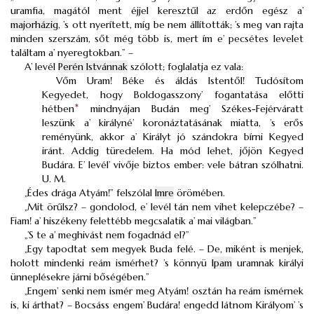
uramfia, magától ment éjjel keresztűl az erdőn egész a’
majorházig
, ’s ott nyerített, míg be nem állították; ’s meg van rajta
minden szerszám, sőt még több is, mert ím e’ pecsétes levelet
találtam a’ nyeregtokban.” –
A’ levél
Perén Istvánnak
szólott; foglalatja ez vala:
Vőm Uram! Béke és áldás Istentől! Tudósítom
Kegyedet, hogy Boldogasszony’ fogantatása előtti
hétben
*
mindnyájan Budán meg’ Székes-Fejérváratt
leszünk a’ királyné’ koronáztatásának miatta, ’s erős
reményünk, akkor a’ Királyt jó szándokra bírni Kegyed
iránt. Addig türedelem. Ha mód lehet, jőjön Kegyed
Budára. E’ levél’ vivője biztos ember: vele bátran szólhatni.
U. M.
„Édes drága Atyám!” felszólal
Imre
örömében.
„Mit örűlsz? – gondolod, e’ levél tán nem vihet kelepczébe? –
Fiam! a’ hiszékeny felettébb megcsalatik a’ mai világban.”
„’S te a’ meghivást nem fogadnád el?”
„Egy tapodtat sem megyek Buda felé. – De, miként is menjek,
holott mindenki reám ismérhet? ’s könnyü
Ipam
uramnak királyi
ünneplésekre járni bőségében.”
„Engem’ senki nem ismér meg Atyám! osztán ha reám ismérnek
is, ki árthat? – Bocsáss engem’ Budára! engedd látnom Királyom’ ’s