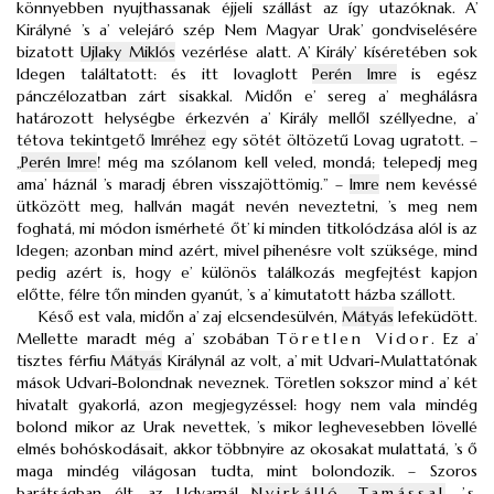
könnyebben nyujthassanak éjjeli szállást az így utazóknak. A’
Királyné ’s a’ velejáró szép Nem Magyar Urak’ gondviselésére
bizatott
Ujlaky Miklós
vezérlése alatt. A’ Király’ kíséretében sok
Idegen találtatott: és itt lovaglott
Perén Imre
is egész
pánczélozatban zárt sisakkal. Midőn e’ sereg a’ meghálásra
határozott helységbe érkezvén a’ Király mellől széllyedne, a’
tétova tekintgető
Imréhez
egy sötét öltözetű Lovag ugratott. –
„
Perén Imre
! még ma szólanom kell veled, mondá; telepedj meg
ama’ háznál ’s maradj ébren visszajöttömig.” –
Imre
nem kevéssé
ütközött meg, hallván magát nevén neveztetni, ’s meg nem
foghatá, mi módon ismérheté őt’ ki minden titkolódzása alól is az
Idegen; azonban mind azért, mivel pihenésre volt szüksége, mind
pedig azért is, hogy e’ különös találkozás megfejtést kapjon
előtte, félre tőn minden gyanút, ’s a’ kimutatott házba szállott.
Késő est vala, midőn a’ zaj elcsendesülvén,
Mátyás
lefeküdött.
Mellette maradt még a’ szobában
Töretlen Vidor
. Ez a’
tisztes férfiu
Mátyás
Királynál az volt, a’ mit Udvari-Mulattatónak
mások Udvari-Bolondnak neveznek. Töretlen sokszor mind a’ két
hivatalt gyakorlá, azon megjegyzéssel: hogy nem vala mindég
bolond mikor az Urak nevettek, ’s mikor leghevesebben lövellé
elmés bohóskodásait, akkor többnyire az okosakat mulattatá, ’s ő
maga mindég világosan tudta, mint bolondozik. – Szoros
barátságban élt az Udvarnál
Nyirkálló Tamással
’s