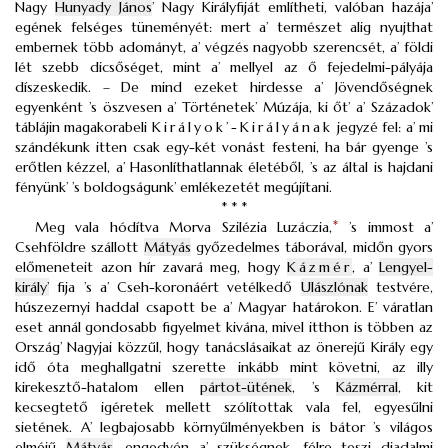
Nagy
Hunyady János
’ Nagy Királyfiját említheti, valóban hazája’
egének felséges tüneményét: mert a’ természet alig nyujthat
embernek több adományt, a’ végzés nagyobb szerencsét, a’ földi
lét szebb dicsőséget, mint a’ mellyel az ő fejedelmi-pályája
díszeskedik. – De mind ezeket hirdesse a’ Jövendőségnek
egyenként ’s öszvesen a’ Történetek’ Múzája, ki őt’ a’ Századok’
táblájin magakorabeli
Királyok’-Királyának
jegyzé fel: a’ mi
szándékunk itten csak egy-két vonást festeni, ha bár gyenge ’s
erőtlen kézzel, a’ Hasonlíthatlannak életéből, ’s az által is hajdani
fényünk’ ’s boldogságunk’ emlékezetét megújítani.
* * *
Meg vala hódítva Morva Szilézia Luzáczia,
*
’s immost a’
Csehföldre szállott
Mátyás
győzedelmes táborával, midőn gyors
előmeneteit azon hír zavará meg, hogy
Kázmér
, a’
Lengyel-
király’
fija ’s a’ Cseh-koronáért vetélkedő
Ulászlónak
testvére,
húszezernyi haddal csapott be a’ Magyar határokon. E’ váratlan
eset annál gondosabb figyelmet kivána, mivel itthon is többen az
Ország’ Nagyjai közzűl, hogy tanácslásaikat az önerejű Király egy
idő óta meghallgatni szerette inkább mint követni, az illy
kirekesztő-hatalom ellen
pártot-ütének
, ’s
Kázmérral
, kit
kecsegtető igéretek mellett szólítottak vala fel, egyesűlni
sietének. A’ legbajosabb környűlményekben is bátor ’s világos
elméjű
Mátyás
, engedvén a’ szükségnek, félre teszi diadalmi