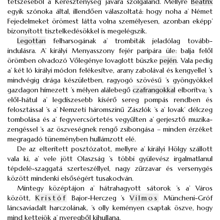
tetszéséből a’ Kereszténység’ javára szolgáland. Mellyre
Beatrix
egyik szónoka által, illendően válaszoltatá: hogy noha a’ Német
Fejedelmeket örömest látta volna személyesen, azonban eképp’
bizonyított tisztelkedésökkel is megelégszik.
Legottan
felharsogának a’ trombiták jeladólag tovább-
indulásra. A’ királyi Menyasszony fejér paripára üle: balja felől
örömben olvadozó Vőlegénye lovaglott büszke
pején
. Vala pedig
a’ két ló királyi módon felékesítve, arany zabolával és kengyellel ’s
mindvégig drága készületben, ragyogó szövésű ’s gyöngyökkel
gazdagon hímezett ’s mélyen alálebegő
czafrangokkal
elborítva; ’s
elől-hátul a’ legdíszesebb kísérő sereg pompás rendben és
felosztással ’s a’ Nemzeti háromszinű Zászlók ’s a’ lovak’ délczeg
tombolása és a’ fegyvercsörtetés vegyűlten a’ gerjesztő muzika-
zengéssel ’s az öszveségnek rengő zsibongása – minden érzéket
megragadó tüneményben hullámzott elé.
De az elterített posztózatot, mellyre a’ királyi Hölgy szállott
vala ki, a’ vele jött Olaszság ’s többi gyülevész irgalmatlanul
tépdelé-szaggatá szerteszéllyel, nagy zűrzavar és versenygés
között mindenki elsőségért tusakodván.
Mintegy középtájon a’ hátrahagyott sátorok ’s a’ Város
között,
Kristóf
Bajor-Herczeg ’s
Vilmos
Müncheni-Gróf
láncsaviadalt harczolának, ’s olly keményen csaptak öszve, hogy
mind kettejök a’ nyeregből kihullana.