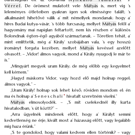
Vérrel
. De örömest mulatott vele
Mátyás
is, mert víg ’s
leleményes ötleteiben gyakran igen sok elmésségre talált; ’s
alkalmasint hihetővé válik a’ mit némellyek mondanak: hogy a’
híres Budai kutya-vásár, ’s több furcsaság, mellyet
Mátyás
felől a’
hagyomány mai napiglan feltartott, nem kis részben e’ különös
Bolondnak égten-égő agyából származtanak. – Töretlen tehát, a’
mint említtetik, még a’ Király’ szobájában vala, ’s egy hosszú
irományt forgata kezében, mellyet
Mátyás
kevéssel azelőtt
olvasott. – „Vidor! álmos vagyok, mond a’ Király: nyugodj le már te
is.”
„Mingyárt megyek uram Király; de még előbb egy kegyelmet
kell kérnem.”
„Hagyd máskorra Vidor, vagy hozd elő majd holnap reggel;
álmos vagyok.” –
„Uram Király! holnap sok lehet késő; röviden mondom el: én
ma és holnap a’
Seneschali
*
hivatalt szeretném viselni.”
Mátyás
elmosolyodék. – „’S mit cselekednél illy kurta
hivatalodban, ’s út köztt?” –
„Arra ügyelnék mindenek előtt, hogy a’ Királyt semmi
kedvetlenség ne érje, kivált most a’ házasság előtt, vagy legalább
míg haza érünk.”
„’S te gondolod, hogy valami kedvem ellen történik? – vagy