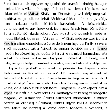
Báró tudna már egyszer nyugodni! de uramfia! mindég haragos
mint a’ tüzes villám – ’s hogy előbbeni beszédemre térjek: mi csak
akkor értük el
Mátyás
Királyt, midőn már egész Erdély meg vala
hódítva; megindultunk tehát Moldova felé: de a’ sok hegy-völgy
mind rakásra volt előttünk kaszabolva ’s kőszirtokkal
béhengergetve, úgy hogy csak igen nagy fáradsággal törhettünk
át a’ rettentő akadályokon. Azonköztt előnyomulván még is,
megszállottuk
Román-Vásárt
. – A’ Király még egyszer izent a’
Vajdára
: álljon engedelmességre; de ő nem hajolt a’ Király’ szavára,
’s jól megsarczoltuk a’ Várost, és onnan tovább, mint a’
rivancs
midőn forgószél hajtja, egész
Bányáig
; ’s mivel harmadnap óta
sokat fáradtunk, estve mindnyájunkat jóltartott a’ Király, mert
való, nagyon tudja az embert szeretni, meg’ a’ katonát – áldja meg
az Ég a’ hol jár-kél! – Jól esett a’ pihenés, bár fagyos szelek
fúdogának és ősszel volt az idő. Hát uramfia, alig aluvánk el,
felriaszt a’ trombita, utána a’ nagy lárma és fegyverzaj; ránk ütött
az álnok nép! Öszvezavarodott minden, és nagyon megrontottak
volna, de a’ Király tudj’ Isten hogy – hogynem, jókor kapott hírt a’
Vajda
’ cseléről, ’s a’ Vezéreket és Hadnagyokat későig vendégelte
magánál, és számosabb őröket állíttatott mindenfelé; ’s midőn
osztán az ellenség előrohant, minket ugyan kivűl a’ sátorokban
alva talált; de bezzeg a’ Város ébren fogadta a’ veszélyt, ’s