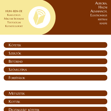
Aurora.
Hazai
Almanach.
HUN–REN-DE
Klasszikus
Elektronikus
Magyar Irodalmi
kritikai
Textológiai
kiadás
Kutatócsoport
Kötetek
Szerzők
Betűrend
Szövegtípus
Fordítások
Metszetek
Kották
Digitalizált kötetek