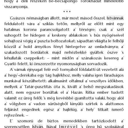
hogy a’ déli részeken be-becsapongó Törökhadat minélelőbb
visszanyomja.
* * *
Gyászos némaságban állott, már most másod ősszel,
Istvánnak
feldulatott vára a’ sziklás tetőn, mellyről az előtt mint egy
hatalmas korona parancsolgatott a’ térségre; csak a’ szél
suhogott be hidegen a’ keskeny ablakokon ’s bús nyögéseivel
sohajtozá végig a’ puszta boltozatokat; sápadtan világíta le felhőji
közzűl a’ hold árnyékos fényt hintegetve az omladványra; a’
szakadozott borúlatok majd nehézbekké gyültek öszve ’s
lehullaták cseppeiket: – mint midőn a’ szánakozás kesereg a’
Gyarló felett, ki önszerzette nyomoruságban sorvadozik.
A’ várnak éjnyugat felé eső tornyából földalatti út vezetett alá
a’ hegy’-derekába egy tág hajlékhoz, melly valaha igen fáradságos
munkával készülhetett: alkalmasint oltalmul a’ veszélyes időkben,
mellyek a’ Tatár-pusztítás óta is, kivált a’ belső megszakadások
alatt, nem egyszer borúltak el a’ Hazán. Ritka ember tudott
valamit ez üreg felől; ’s még kevésbbé gyanította valaki, hogy alól
a’ völgyben a’ vadon sürűségből kinyúló szirtek is alattomos
feljárást engednek egész a’ hajlékig, a’ hely’ titkait ismerő
rejtezőnek. –
E’ szomorú de biztos menedékben tartózkodott a’
szerencsétlen
István
, fijával
Imrével
’s öreg hű szolgájával