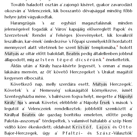
Tovább haladott osztán a’ zajongó kíséret, gyakor zavarodást
okozván a’ Velenczeiek, kik bosszantó dévajsággal mindég főbb
helyre jutni vágyakodtak.
Harangzúgás ’s az egyházi magasztalásnak minden
jelenségeivel fogadák a’ Város’ kapujáig elősereglett Papok’ és
Szerzetesek’ Rendei a’ Felséges Jövevényeket, kik lovaikról
leszállván, kar-ének’ ömledezése ’s Főpapi személyektől hordatott
mennyezet alatt vitetének be szent
István
’ templomába,
*
holott
Mátyás
az oltár előtt baloldalt,
Beatrix
pedig általellenben jobbrul
állapodott, míg az
Isten téged dicsérünk
*
énekelteték.
Áldás után a’ Király haza-kísérte Jegyesét, ’s onnan a’ maga
lakására menvén, az őt’ követő Herczegeket ’s Urakat magától
kegyesen elbocsátá.
Következő nap, melly szerdára esett,
Mátyás
Herczegek’,
Követek’ ’s a’ Nemesség’ sokaságától környékezve, ismét
Szentegyházba méne, ’s balrészen fogva helyt, megette a’
Nápolyi
Király’ fija
’s annak Követei, elébbfelé a’ Nápolyi
Érsek
’s mások ’s
legutól a’ Velenczeiek rendelkeztek: jobbfelől szemköztt a’
Királlyal
Beatrix
üle gazdag borítéku emeleten, előtte pedig
Palotás-asszonyai
*
térdepeltek, ’s valamivel hátulabb a’ szép Nem’
vidító köre ékeskedett; oldalvást
Kristóf
,
Lajos
és
Otto
Bajor-Herczegek, úgy a’
Pfaltzi
- és
Szász
-Választók’