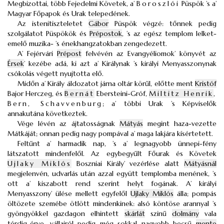
Megbizottai, több Fejedelmi Követek, a’
Boroszlói
Püspök ’s a’
Magyar Főpapok és Urak telepedének.
Az istenitiszteletet
Gábor
Püspök végzé: tőnnek pedig
szolgálatot Püspökök és
Prépostok
, ’s az egész templom lelket-
emelő muzika- ’s énekhangzatokban zengedezett.
A’ Fejérvári
Prépost
felvévén az Evangyéliomok’ könyvét az
Érsek
’ kezébe adá, ki azt a’ Királynak ’s királyi Menyasszonynak
csókolás végett nyujtotta elő.
Midőn a’ Király áldozatot járna oltár körűl, előtte ment
Kristóf
Bajor Herczeg, és
Bernát
Ebersteini-Gróf,
Miltitz Henrik
,
Bern, Schavvenburg
; a’ többi Urak ’s Képviselők
annakutána következtek.
Vége lévén az ájtatosságnak
Mátyás
megint haza-vezette
Mátkáját; onnan pedig nagy pompával a’ maga lakjára kísértetett.
Feltűnt a’ harmadik nap, ’s a’ legnagyobb ünnepi-fény
látszatott mindenfelől. Az egybegyűlt Főurak és Követek
Ujlaky Miklós
Boszniai Király’ vezérlése alatt
Mátyásnál
megjelenvén, udvarlás után azzal együtt templomba menének, ’s
ott a’ kiszabott rend szerint helyt fogának. A’ királyi
Menyasszony’ ülése mellett egyfelől
Ujlaky Miklós
álla; pompás
öltözete szemébe ötlött mindenkinek: alsó köntöse arannyal ’s
gyöngyökkel gazdagon elhintett
skárlát
szinű
dolmány
vala
térdig-érve, vállairól pedig még sokkal nagyobb becsű
mente