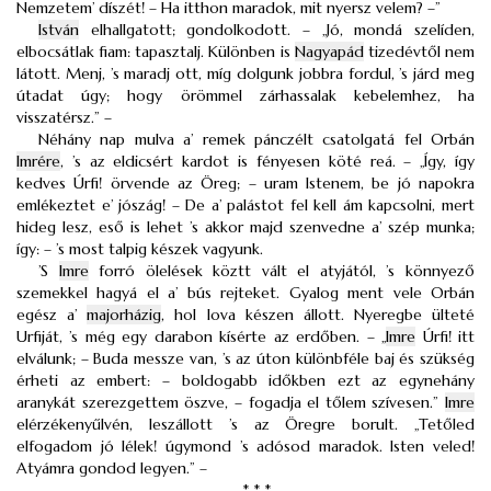
Nemzetem’ díszét! – Ha itthon maradok, mit nyersz velem? –”
István
elhallgatott; gondolkodott. – „Jó, mondá szelíden,
elbocsátlak fiam: tapasztalj. Különben is
Nagyapád
tizedévtől nem
látott. Menj, ’s maradj ott, míg dolgunk jobbra fordul, ’s járd meg
útadat úgy; hogy örömmel zárhassalak kebelemhez, ha
visszatérsz.” –
Néhány nap mulva a’ remek pánczélt csatolgatá fel Orbán
Imrére
, ’s az eldicsért kardot is fényesen köté reá. – „Így, így
kedves Úrfi! örvende az Öreg; – uram Istenem, be jó napokra
emlékeztet e’ jószág! – De a’ palástot fel kell ám kapcsolni, mert
hideg lesz, eső is lehet ’s akkor majd szenvedne a’ szép munka;
így: – ’s most talpig készek vagyunk.
’S
Imre
forró ölelések köztt vált el atyjától, ’s könnyező
szemekkel hagyá el a’ bús rejteket. Gyalog ment vele Orbán
egész a’
majorházig
, hol lova készen állott. Nyeregbe ülteté
Urfiját, ’s még egy darabon kísérte az erdőben. – „
Imre
Úrfi! itt
elválunk; – Buda messze van, ’s az úton különbféle baj és szükség
érheti az embert: – boldogabb időkben ezt az egynehány
aranykát szerezgettem öszve, – fogadja el tőlem szívesen.”
Imre
elérzékenyűlvén, leszállott ’s az Öregre borult. „Tetőled
elfogadom jó lélek! úgymond ’s adósod maradok. Isten veled!
Atyámra gondod legyen.” –
* * *