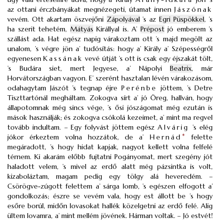
az ottani érczbányákat megnézegeti, útamat innen
Jászónak
vevém. Ott akartam öszvejőni
Zápolyával
’s az
Egri Püspökkel
, ’s
ha szerit tehetém,
Mátyás
Királlyal is. A’
Prépost
jó emberem ’s
szállást ada. Hat egész napig várakoztam ott ’s majd megölt az
unalom, ’s végre jön a’ tudósítás: hogy a’ Király a’ Szépességről
egyenesen
Kassának
vevé útját ’s ott is csak egy éjszakát tölt,
’s Budára siet, mert Jegyese, a’ Nápolyi
Beatrix
, már
Horvátországban vagyon. E’ szerént hasztalan lévén várakozásom,
odahagytam Jászót ’s tegnap éjre
Perénbe
jöttem, ’s Detre
Tiszttartónál megháltam. Zokogva sírt a’ jó Öreg, hallván, hogy
állapotomnak még sincs vége, ’s ősi jószágomat még ezután is
mások használják; és zokogva csókolá kezeimet, a’ mint ma regvel
tovább indultam. – Egy folyvást jöttem egész
Alvárig
’s elég
jókor érkeztem volna hozzátok, de a’
Hernád
*
felette
megáradott, ’s hogy hidat kapjak, nagyot kellett volna felfelé
térnem. Ki akarám előbb fujtatni Pogányomat, mert szegény jót
haladott velem, ’s mivel az erdő alatt még pázsintka is volt,
kizaboláztam, magam pedig egy tölgy alá heveredém. –
Csörögve-zúgott felettem a’ sárga lomb, ’s egészen elfogott a’
gondolkozás; észre se vevém vala, hogy est állott be ’s hogy
esőre borúl, midőn lovasokat hallék közelgetni az erdő felé. Alig
ültem lovamra, a’ mint mellém jövének. Hárman voltak. – Jó estvét!