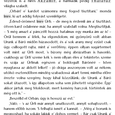
Vezérök is a’ híres
Akzamit
, a’ harmadik pedig
Thalafúz
világba szaladt.
„Orbán! e’ kardot számomra meg fogod tisztítani,” mondá
Imre
, ki azt addig folyvást szemlélgeté.
„Édesd-örömest
Imre
Úrfi; – de meg is érdemli ám a’ tisztítást;
ötven kard odalenne már, ha annyit szabdalt volna. Megtisztítjuk.
– ’S még amazt a’ pánczélt hozzá: hatalmas egy munka ám az is! –
Örűl bennem a’ lélek, ha elgondolom, mi gyönyörű volt abban
Urunk a’ Báró midőn házasodott, és a’ sok arany meg’ ezüst csak
úgy csillogott rajta, mint a’ verőfény; éppen ollyan sugártermet
volt mint az Úrfi most, ’s bizony még ábrázatban is hasonló,
csakhogy az Úrfi’ szeme kék ’s nem ollyan éles a’ tekintete; szeme
és szája az Úrfinak egészen a’ boldogult Bárónéé – Isten
nyugtassa az áldott lelket! – jó drága asszonyom volt az nékem;
utólsó esztendőben mindég szabadossá akart tenni, mintha előre
érezte volna szegény, hogy kihal közzűlünk; de Urunk a’ Báró
sokat útazott, ’s így állapotom soha sem jöhetett végzésbe. Épp’
akkor jártuk meg Moldovát; mert kemény harczok történtek ám
még ott is.” –
„Beszélld el Orbán, úgy is hosszú az est.”
„Való; – ’s az Úrfi már annyit unatkozott, annyit sohajtozott; –
hanem előbb iszom. ’S felhajtá ismét a’ kannát. – „Még a’ borunk is
megposhad, ha sokáig lakjuk e’ dohos vermet. – Bár csak Urunk a’