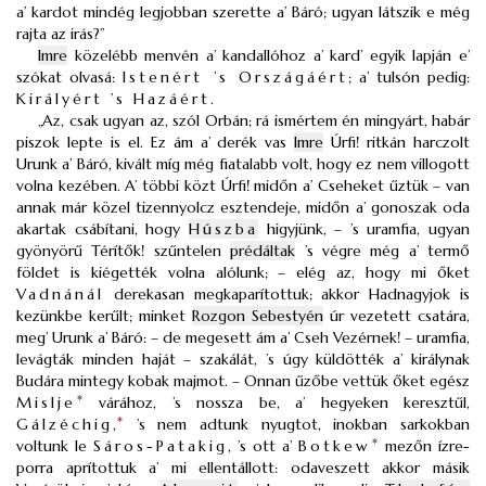
a’ kardot mindég legjobban szerette a’ Báró; ugyan látszik e még
rajta az irás?”
Imre
közelébb menvén a’ kandallóhoz a’ kard’ egyik lapján e’
szókat olvasá:
Istenért ’s Országáért
; a’ tulsón pedig:
Királyért ’s Hazáért
.
„Az, csak ugyan az, szól Orbán; rá ismértem én mingyárt, habár
piszok lepte is el. Ez ám a’ derék vas
Imre
Úrfi! ritkán harczolt
Urunk a’ Báró, kivált míg még fiatalabb volt, hogy ez nem villogott
volna kezében. A’ többi közt Úrfi! midőn a’ Cseheket űztük – van
annak már közel tizennyolcz esztendeje, midőn a’ gonoszak oda
akartak csábítani, hogy
Húszba
higyjünk, – ’s uramfia, ugyan
gyönyörű Térítők! szűntelen
prédáltak
’s végre még a’ termő
földet is kiégették volna alólunk; – elég az, hogy mi őket
Vadnánál
derekasan megkaparítottuk; akkor Hadnagyjok is
kezünkbe kerűlt; minket
Rozgon Sebestyén
úr vezetett csatára,
meg’ Urunk a’ Báró: – de megesett ám a’ Cseh Vezérnek! – uramfia,
levágták minden haját – szakálát, ’s úgy küldötték a’ királynak
Budára mintegy kobak majmot. – Onnan űzőbe vettük őket egész
Mislje
*
várához, ’s nossza be, a’ hegyeken keresztűl,
Gálzéchig
,
*
’s nem adtunk nyugtot, inokban sarkokban
voltunk le
Sáros-Patakig
, ’s ott a’
Botkew
*
mezőn ízre-
porra aprítottuk a’ mi ellentállott: odaveszett akkor másik