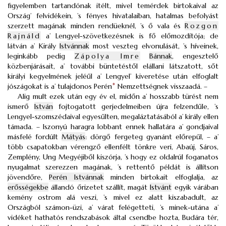
figyelemben tartandónak itélt, mivel temérdek birtokaival az
Ország’ felvidékein, ’s fényes hivatalaiban, hatalmas befolyást
szerzett magának minden rendüeknél, ’s ő vala és
Rozgon
Rajnáld
a’ Lengyel-szövetkezésnek is fő előmozdítója; de
látván a’ Király
Istvánnak
most veszteg elvonulását, ’s híveinek,
leginkább pedig
Zápolya Imre
Bánnak
, engesztelő
közbenjárásait, a’ további büntetéstől elállani látszatott, sőt
királyi kegyelmének jeléűl a’ Lengyel’ kiveretése után elfoglalt
jószágokat is a’ tulajdonos Perén
*
Nemzettségnek visszaadá. –
Alig mult ezek után egy év el, midőn a’ hosszabb türést nem
ismerő
István
fojtogatott gerjedelmeiben újra felzendűle, ’s
Lengyel-szomszédaival egyesűlten, megaláztatásából a’ király ellen
támada. – Iszonyú haragra lobbant ennek hallatára a’ gondjaival
másfelé fordúlt
Mátyás
: dörgő fergeteg gyanánt előrepűl, – a’
több csapatokban vérengző ellenfélt tönkre veri, Abaúj, Sáros,
Zemplény, Ung Megyéjiből kiszórja, ’s hogy ez oldalrúl foganatos
nyugalmat szerezzen magának, ’s rettentő példát is állítson
jövendőre,
Perén Istvánnak
minden birtokait elfoglalja, az
erősségekbe
állandó őrizetet szállít, magát
Istvánt
egyik várában
kemény ostrom alá veszi, ’s mivel ez alatt kiszabadult, az
Országból számon-üzi, a’ várat felégetteti, ’s minek-utána a’
vidéket hathatós rendszabások által csendbe hozta, Budára tér,