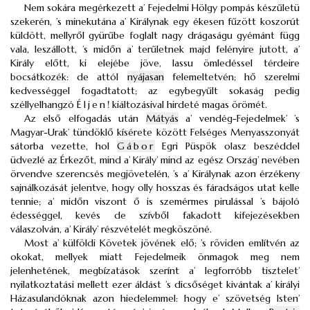
Nem sokára megérkezett a’ Fejedelmi Hölgy pompás készűletü
szekerén, ’s minekutána a’ Királynak egy ékesen fűzött koszorút
küldött, mellyről gyürűbe foglalt nagy drágaságu gyémánt függ
vala, leszállott, ’s midőn a’ terűletnek majd felényire jutott, a’
Király előtt, ki elejébe jöve, lassu ömledéssel térdeire
bocsátkozék: de attól
nyájasan
felemeltetvén; hő szerelmi
kedvességgel fogadtatott; az egybegyűlt sokaság pedig
széllyelhangzó
Éljen
! kiáltozásival hirdeté magas örömét.
Az első elfogadás után
Mátyás
a’ vendég-Fejedelmek’ ’s
Magyar-Urak’ tündöklő kísérete között Felséges Menyasszonyát
sátorba vezette, hol
Gábor
Egri Püspök olasz beszéddel
üdvezlé az Érkezőt, mind a’ Király’ mind az egész Ország’ nevében
örvendve szerencsés megjövetelén, ’s a’ Királynak azon érzékeny
sajnálkozását jelentve, hogy olly hosszas és fáradságos utat kelle
tennie; a’ midőn viszont ő is szemérmes pirulással ’s bájoló
édességgel, kevés de szívből fakadott kifejezésekben
válaszolván, a’ Király’ részvételét megköszöné.
Most a’ külföldi Követek jövének elő; ’s röviden említvén az
okokat, mellyek miatt Fejedelmeik önmagok meg nem
jelenhetének, megbízatások szerínt a’ legforróbb tisztelet’
nyilatkoztatási mellett ezer áldást ’s dicsőséget kivántak a’ királyi
Házasulandóknak azon hiedelemmel: hogy e’ szövetség Isten’