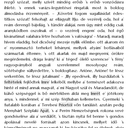
rezgő szózat, melly szivét mindég erősb ’s erősb vonzódásra
ihleté; ’s ennek varázs-legyintései ringaták most is boldog
álmodásba érzeményeit. – „Követni fogom sugallásidat édes-
titkos szózat! felsohajt az ellágyult Ifju: de vezérelj oda, hol a’
reám derengő bájvilág, ’s tündér alakjai, nem úgy mint eddig csak
aranyködben oszolnak el – o vezérelj engem’ oda, hol égő
kivánatimat valahára létre hozhatom ’s valóságra! – Maradj, maradj
hívem eladdig, hol dicsőség’ mezeje nyílik előmbe: ott akarom én
e’ nyommasztó terheket lehányni, mellyek atyám’ botlásaiból
származtak éltemre; ’s ott akarlak én majd megnyerni, örökre
megérdemelni, drága leány! ki a’ téged’ ölelő szerencse’ ’s fény’
ragyogványiból angyali szerelemmel mosolyogsz reám,
sötétségbe süllyedettre, ’s boldogítasz: Arióne, Arióne! te léssz
serkentőm, te léssz jutalmam! – „Illy epedések, illy buzdúlatok ’s
feltételek
fejlődtek
Imre
’ lelkéből, mellybe a’ természet adakozva
hinté el mind annak magvát, a’ mi Nagyot szül és Maradandót; de
külső szépséggel is bő mértékben áldá meg
Imrét
e’ jótékony
anya, ’s mindennel, a’ mi szép férjfiuban kellemetes. Gyermeki ’s
fiatalabb korában a’ Terebesi
Priortól
vőn tanúlást: azután pedig
Menyhárt Széplaki
Apát
, ’s a’ Perén Nemzetségnek rokona vevé
gondviselése alá a’ serdülőt, ’s tisztán nyitá fel benne ’s gondos
ápolással nevelé forrásait azon kincsnek, mellyet idő ’s
környűlmények ne apasszanak ki. Igy készülve fel az életnek, atyja