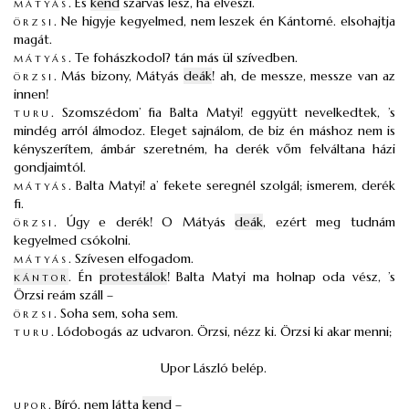
mátyás
.
És
kend
szarvas lesz, ha elveszi.
örzsi
.
Ne higyje kegyelmed, nem leszek én Kántorné. elsohajtja
magát.
mátyás
.
Te fohászkodol? tán más ül szívedben.
örzsi
.
Más bizony, Mátyás
deák
! ah, de messze, messze van az
innen!
turu
.
Szomszédom’ fia Balta Matyi! eggyütt nevelkedtek, ’s
mindég arról álmodoz. Eleget sajnálom, de biz én máshoz nem is
kényszerítem, ámbár szeretném, ha derék vőm felváltana házi
gondjaimtól.
mátyás
.
Balta Matyi! a’ fekete seregnél szolgál; ismerem, derék
fi.
örzsi
.
Úgy e derék! O Mátyás
deák
, ezért meg tudnám
kegyelmed csókolni.
mátyás
.
Szívesen elfogadom.
kántor
.
Én
protestálok
! Balta Matyi ma holnap oda vész, ’s
Örzsi reám száll –
örzsi
.
Soha sem, soha sem.
turu
.
Lódobogás az udvaron. Örzsi, nézz ki. Örzsi ki akar menni;
Upor László belép.
upor
.
Bíró, nem látta
kend
–