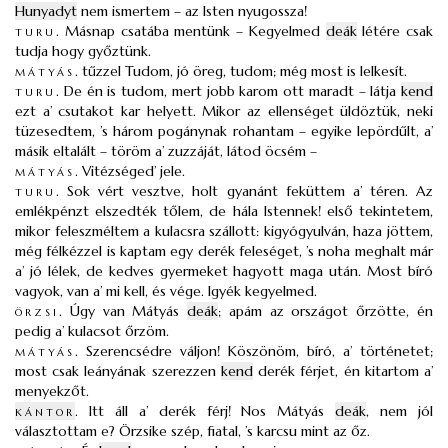
Hunyadyt
nem ismertem – az Isten nyugossza!
turu
.
Másnap csatába mentünk – Kegyelmed
deák
létére csak
tudja hogy győztünk.
mátyás
.
tűzzel Tudom, jó öreg, tudom; még most is lelkesít.
turu
.
De én is tudom, mert jobb karom ott maradt – látja
kend
ezt a’ csutakot kar helyett. Mikor az ellenséget üldöztük, neki
tüzesedtem, ’s három pogánynak rohantam – egyike lepördűlt, a’
másik eltalált – töröm a’ zuzzáját, látod öcsém –
mátyás
.
Vitézséged’ jele.
turu
.
Sok vért vesztve, holt gyanánt feküttem a’ téren. Az
emlékpénzt elszedték tőlem, de hála Istennek! első tekintetem,
mikor feleszméltem a kulacsra szállott: kigyógyulván, haza jöttem,
még félkézzel is kaptam egy derék feleséget, ’s noha meghalt már
a’ jó lélek, de kedves gyermeket hagyott maga után. Most bíró
vagyok, van a’ mi kell, és vége. Igyék kegyelmed.
örzsi
.
Úgy van Mátyás
deák
; apám az országot őrzötte, én
pedig a’ kulacsot őrzöm.
mátyás
.
Szerencsédre váljon! Köszönöm, bíró, a’ történetet;
most csak leányának szerezzen
kend
derék férjet, én kitartom a’
menyekzőt.
kántor
.
Itt áll a’ derék férj! Nos Mátyás
deák
, nem jól
választottam e? Örzsike szép, fiatal, ’s karcsu mint az őz.