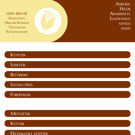
Aurora.
Hazai
Almanach.
HUN–REN-DE
Klasszikus
Elektronikus
Magyar Irodalmi
kritikai
Textológiai
kiadás
Kutatócsoport
Kötetek
Szerzők
Betűrend
Szövegtípus
Fordítások
Metszetek
Kották
Digitalizált kötetek