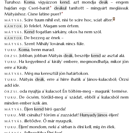
Turuhoz:
Koma
, vigyázzon
kend
, azt mondja
deák
– engem
hajdan egy Cseri-barát
*
deákul
tanított – mingyárt meglássuk
Mátyáshoz: Cisne latine puer?
*
mátyás
.
Scire tuum nihil est, nisi te scire hoc, sciat alter.
*
kántor
.
Jó felelet. Magam sem értem.
mátyás
.
Kend
fogatlan sárkány, okos ha nem szól.
kántor
.
De bezzeg az ének –
mátyás
.
Szent Mihály’ lovának nincs füle.
turu
.
Koma
, benn marad.
örzsi
.
Jobban, jobban Mátyás
deák
, beszélje
kend
az asztal alá.
turu
.
Ha kegyelmed a’ király’ embere, megmondhatja, mikor jön
erre a’ Király.
mátyás
.
Még ma keresztűl jön határtokon.
turu
.
Mátyás
deák
, erre a’ hírre ihatik a’ János-kulacsból; Örzsi
add ide.
örzsi
.
oda nyujtja a’ kulacsot Én töltém-meg – magunk’ termése.
turu
.
De öcsém, törűld-meg a’ szádat, ebből a’ kulacsból nem
minden ember iszik ám.
mátyás
.
Éljen
kend
bíró gazda!
turu
.
Mit csinálsz? töröm a’ zuzzádat!
Hunyady János
éljen!
mátyás
.
illetődve. Ő már nyugszik.
turu
.
Éljen! mondom, neki a’ sírban is élni kell, míg én élek.
mátyás
.
felbuzdúlva Élni fog!