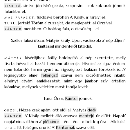
kisbiró
.
sietve jön Bíró gazda, szaporán – sok sok urak jönnek
falunkba. el.
más paraszt
.
fuldosva berohan A’ Király, a’ Király! el.
turu
.
Jertek! Töröm a’ zuzzáját, de meglepett. el Örzsivel.
kántor
.
mentiben: O boldog falu, o dicsőség – el.
Széles falusi útsza. Mátyás király, Upor, vadászok; a’ nép „Éljen”
kiáltással mindenfelől kitódúl.
mátyás
.
kisérőjihez: Milly boldogító a’ nép szeretete, melly
tiszta hévvel a’ hazát bennem átkarolja. Híveim! az igaz érdem,
nem halandó, ha mingyárt az irígység azt lealázni törekszik is. A’
legnagyobb elme’
fellengző
szavai nem dicsőíthették inkább
elhúnyt atyám’ emlékezetét, mint egy jámbor szív’ ártatlan
kiömlése, mellynek véletlen most tanúja levék.
Turu, Örzsi,
Kántor
jönnek.
örzsi
.
Nézze csak apám, ott elől áll Mátyás
deák
!
kántor
.
A’ Király mellett álló aranyos
mentéjű
úr előtt: Napok’
napja! nincs itthon a’
plébános
– én – én – o boldog óra – Alleluja!
upor
.
Itt felséges urunk! A’
Kántornak
szava eláll.