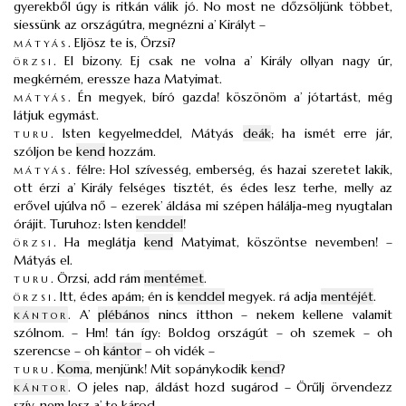
gyerekből úgy is ritkán válik jó. No most ne dőzsöljünk többet,
siessünk az országútra, megnézni a’ Királyt –
mátyás
.
Eljösz te is, Örzsi?
örzsi
.
El bizony. Ej csak ne volna a’ Király ollyan nagy úr,
megkérném, eressze haza Matyimat.
mátyás
.
Én megyek, bíró gazda! köszönöm a’ jótartást, még
látjuk egymást.
turu
.
Isten kegyelmeddel, Mátyás
deák
; ha ismét erre jár,
szóljon be
kend
hozzám.
mátyás
.
félre: Hol szívesség, emberség, és hazai szeretet lakik,
ott érzi a’ Király felséges tisztét, és édes lesz terhe, melly az
erővel ujúlva nő – ezerek’ áldása mi szépen hálálja-meg nyugtalan
órájit. Turuhoz: Isten
kenddel
!
örzsi
.
Ha meglátja
kend
Matyimat, köszöntse nevemben! –
Mátyás el.
turu
.
Örzsi, add rám
mentémet
.
örzsi
.
Itt, édes apám; én is
kenddel
megyek. rá adja
mentéjét
.
kántor
.
A’
plébános
nincs itthon – nekem kellene valamit
szólnom. – Hm! tán így: Boldog országút – oh szemek – oh
szerencse – oh
kántor
– oh vidék –
turu
.
Koma
, menjünk! Mit sopánykodik
kend
?
kántor
.
O jeles nap, áldást hozd sugárod – Örűlj örvendezz
szív, nem lesz a’ te károd. –