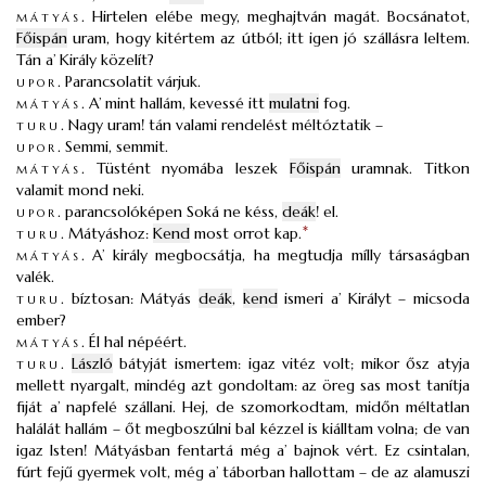
mátyás
.
Hirtelen elébe megy, meghajtván magát. Bocsánatot,
Főispán
uram, hogy kitértem az útból; itt igen jó szállásra leltem.
Tán a’ Király közelít?
upor
.
Parancsolatit várjuk.
mátyás
.
A’ mint hallám, kevessé itt
mulatni
fog.
turu
.
Nagy uram! tán valami rendelést méltóztatik –
upor
.
Semmi, semmit.
mátyás
.
Tüstént nyomába leszek
Főispán
uramnak. Titkon
valamit mond neki.
upor
.
parancsolóképen Soká ne késs,
deák
! el.
turu
.
Mátyáshoz:
Kend
most orrot kap.
*
mátyás
.
A’ király megbocsátja, ha megtudja mílly társaságban
valék.
turu
.
bíztosan: Mátyás
deák
,
kend
ismeri a’ Királyt – micsoda
ember?
mátyás
.
Él hal népéért.
turu
.
László
bátyját ismertem: igaz vitéz volt; mikor ősz atyja
mellett nyargalt, mindég azt gondoltam: az öreg sas most tanítja
fiját a’ napfelé szállani. Hej, de szomorkodtam, midőn méltatlan
halálát hallám – őt megboszúlni bal kézzel is kiálltam volna; de van
igaz Isten! Mátyásban fentartá még a’ bajnok vért. Ez csintalan,
fúrt fejű gyermek volt, még a’ táborban hallottam – de az alamuszi