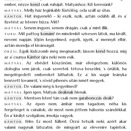
ember, nézze
kend
csak ruháját. Mátyáshoz: Kit keresünk?
mátyás
.
Melly ház leginkább füstölög, oda száll az útas.
kántor
.
Hát ingyenélő – ki eszik, iszik, aztán odább áll, és a’
fizetést az Istenre bízza. Mit?
mátyás
.
Senem ingyen, senem drágán, csak a’ mint illik.
turu
.
Mit pattog
komám
! én mindenkit szívesen látok, ma kivált,
nevem’ napján. Jőjön kegyelmed, egyék, igyék, a’ mennyit elbír,
aztán mondja el kivánságát.
örzsi
.
Egyik lúdczomb még megmaradt; lásson
kend
hozzá, míg
az a’ csunya
Kántor
újra neki nem esik.
mátyás
.
Az ebédet köszönöm, már elvégeztem; különös
dologba sem járok, csak szeretek tétova beszólni, ’s örülök, ha
megelégedett embereket láthatok. Ez a’ kis sugár leányka
lenézett lovamról, ’s rövid pihenés után ismét megyek.
kántor
.
De valami még is kegyelmed?
mátyás
.
Igen igen, Mátyás
deáknak
hívnak.
kántor
.
Mentsen Isten! tán csak nem
garabonczás
deák
?
mátyás
.
Az épen nem, ámbár nem tagadom, néha kis
fergeteget is csinálok; de most nem jöttem háborús szándékkal.
Én a’ királyt szolgálom, írnokja vagyok.
kántor
.
félre. Ez most füllent. Örzsi tetszik neki, azért akar
valami nagynak látszatni; de mingyárt az elevenire tapintok.