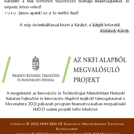
barátim! a’ mai történet fűszerezze holnapi mulatságunkat. Jó
népem, Isten veled!
turu
.
János apánk! ez a’ te méltó fiad!
A’ nép örömkiáltással kíséri a’ Királyt; a’
kárpit
lefordúl.
Kisfaludy Károly
.
A megjelenést az Innovációs és Technológiai Minisztérium Nemzeti
Kutatási Fejlesztési és Innovációs Alapból nyújtott támogatásával a
Mecenatúra 2021 pályázati program finanszírozásában megvalósuló
141023 számú projekt tette lehetővé.
Copyright © 2022 HUN–REN–DE Klasszikus Magyar Irodalmi Textológiai
Kutatócsoport
Copyright © 2022 Debreceni Egyetemi Kiadó (DOI: 10.5484/aurora)