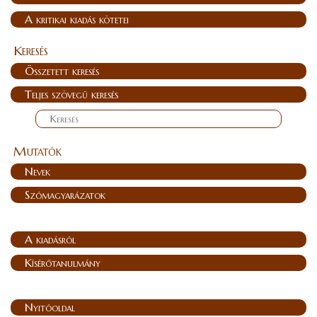
A kritikai kiadás kötetei
Keresés
Összetett keresés
Teljes szövegű keresés
Mutatók
Nevek
Szómagyarázatok
A kiadásról
Kísérőtanulmány
Nyitóoldal