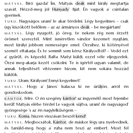
mátyás
.
Bíró gazda! Ím, Mátyás
deák
mint király megtartja
szavát. Nézzd-meg jól
Hunyady
’ fiját. Én vagyok a’ csintalan
gyermek.
turu
.
Nagyságos uram! le akar térdelni. Légy kegyelmes – csak
úgy kiszökött belőlem – az az ármányos
deák
– be megjártam!
mátyás
.
Légy nyugott, jó öreg; te nekem rég nem érzett
örömet szereztél. Mint isméretlen vándor kezemet nyujtám,
most királyi jobbom nemességre emel. Örzsihez, ki kötényével
szemét eltakarja: És te semmit sem kérsz Királyodtól? – Vedd ezt
a’ gyűrűt, és képzeld, Balta Matyi küldi; ezzel véle eljegyzelek.
Örzsi meg-akarja kezét csókolni. Te is igértél ugyan valamit, de
annak teljesítését vitézemre bízom, kit nem sokára hozzád
küldök.
turu
.
Uram, Királyom! Ennyi kegyelmet!
mátyás
.
Hogy a’ János’ kulacsa ki ne ürűljön, arról én
gondoskodom.
kántor
.
félre. O én szegény
kántor
! az ingyenélő most fejembe
kerűl! Mátyás elébe térdel Le vagyok sújtva, uram! de nagyságod’
gyöngesége ’s az én nagylelkűségem –
turu
.
Koma
, hiszen visszásan beszél
kend
!
mátyás
.
Megbocsátok,
Kántor
, de máskor légy ura nyelvednek,
és tanúld-meg: hogy a’ ruha nem teszi az embert. Most fel