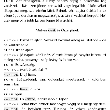
turu
.
Azt rebesgetik: a’ Király néhány napig a’ Bakonyba’ fog
vadászni. – Bár ezen jönne keresztűl, vagy legalább e’ környéket
látogatná meg, szeretném látni. Bajnok vér, apjára ütött; ha az
ellenséget derekasan megszalasztja, aztán a’ vadakat kergeti. Hej!
csak megvolna jobb karom, lenne bíró akárki.
Mátyás
deák
és Örzsi jőnek.
mátyás
.
kiszól az ajtón: Vezessd lovamat addig az istállóba – de
ne kantározd le.
örzsi
.
Itt az apám.
mátyás
.
Jó napot! körűl néz. A’ mint látom, jó tanyára leltem; itt
meleg szoba, pecsenye, szép leány és jó bor van.
turu
.
És szívesség.
mátyás
.
Mint éltek, fiaim?
kántor
.
Ej ej! fiaim.
turu
.
Egészségünk van, dolgunkat megtesszük – különben
semmi baj.
mátyás
.
Kend
a’ bíró?
turu
.
Igen.
kántor
.
Én
kántor
, leghíresebb a’ tájban.
mátyás
.
Tehát híres ember! mosolygva végig nézi megengedem.
kántor
.
Be hetykén tesz. Turuhoz: Ez valami közönséges