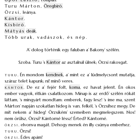
Turu Márton,
Öregbiró.
Örzsi,
leánya.
Kántor
.
Kisbiró
.
Mátyás
deák
.
Több urak, vadászok, és nép.
A’ dolog történik egy faluban a’ Bakony’ szélén.
Szoba. Turu ’s
Kántor
az asztalnál ülnek; Örzsi rakosgat.
turu
.
Én mondom
kendnek
, a’ mint ez a’ lúdmelycsont mutatja,
száraz telet kapunk; ni! minő veres.
kántor
.
De ez a’ fejér folt,
koma
, ez havat jelent. Én okos
ember vagyok, ritkán csalatkozom. Minap is az erdő’ szélén rókát
láttam, ’s mingyárt mondtam: emberek, fagy lesz! ’s ime ma, szent
Márton’ napján szokatlan hideg is van. felkél, ’s Örzsihez megy. De
mit nekem a’ hideg! Örzsikém’ szemeiben megmelegszem. Nos!
nem örűlsz, Örzsi? Kántorné léssz! Érted? Kántorné.
örzsi
.
elvonva magát. Dehogy menek én illy csúnya emberhez.
turu
.
Örzsi!
örzsi
.
Édes apám!