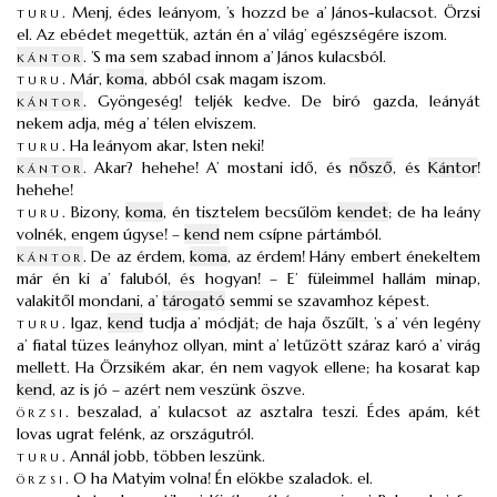
turu
.
Menj, édes leányom, ’s hozzd be a’ János-kulacsot. Örzsi
el. Az ebédet megettük, aztán én a’ világ’ egészségére iszom.
kántor
.
’S ma sem szabad innom a’ János kulacsból.
turu
.
Már,
koma
, abból csak magam iszom.
kántor
.
Gyöngeség! teljék kedve. De biró gazda, leányát
nekem adja, még a’ télen elviszem.
turu
.
Ha leányom akar, Isten neki!
kántor
.
Akar? hehehe! A’ mostani idő, és
nősző
, és
Kántor
!
hehehe!
turu
.
Bizony,
koma
, én tisztelem becsűlöm
kendet
; de ha leány
volnék, engem úgyse! –
kend
nem csípne pártámból.
kántor
.
De az érdem,
koma
, az érdem! Hány embert énekeltem
már én ki a’ faluból, és hogyan! – E’ füleimmel hallám minap,
valakitől mondani, a’
tárogató
semmi se szavamhoz képest.
turu
.
Igaz,
kend
tudja a’ módját; de haja őszűlt, ’s a’ vén legény
a’ fiatal tüzes leányhoz ollyan, mint a’ letűzött száraz karó a’ virág
mellett. Ha Örzsikém akar, én nem vagyok ellene; ha kosarat kap
kend
, az is jó – azért nem veszünk öszve.
örzsi
.
beszalad, a’ kulacsot az asztalra teszi. Édes apám, két
lovas ugrat felénk, az országutról.
turu
.
Annál jobb, többen leszünk.
örzsi
.
O ha Matyim volna! Én elökbe szaladok. el.