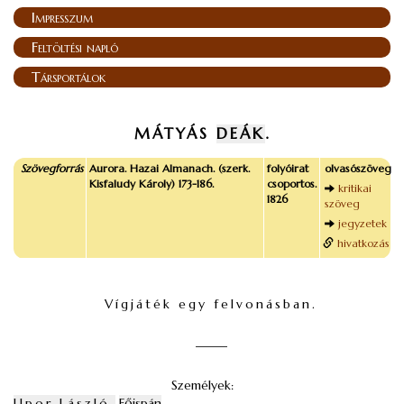
Impresszum
Feltöltési napló
Társportálok
MÁTYÁS
DEÁK
.
Szövegforrás
Aurora. Hazai Almanach. (szerk.
folyóirat
olvasószöveg
Kisfaludy Károly) 173-186.
csoportos.
kritikai
1826
szöveg
jegyzetek
hivatkozás
Vígjáték egy felvonásban.
_____
Személyek:
Upor László,
Főispán
.