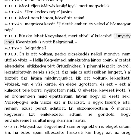
turu
.
Most éljen Mátyás király! igyál, mert megszidlak.
mátyás
.
Éljen kedves népe’ javára.
turu
.
Most nem bánom, köszönts reám!
mátyás
.
megrázza kezét Élj derék ember, és veled a’ hív magyar
nép!
turu
.
Büszke lehet Kegyelmed, mert ebből a’ kulacsból
Hunyady
János
főverézünk is ivott Belgrádnál. –
mátyás
.
Belgrádnál?
turu
.
Én is ott voltam; pedig dicsekedés nélkűl mondva, nem
utólsó vitéz. – Hallja Kegyelmed: minekutána János apánk a’ csatát
elrendelte, eltikkadva tért őrtüzünkhez, ’s pihenni leszállt lováról;
lecsatoltatván nehéz sisakját, ősz haja az esti szélben lengett, ’s a’
tisztelt ősz’ látása mindnyájunkat, kik ott voltunk lelkesített.
Vitézek, van e víz? kérdé; én elébe ugrottam, és ezt – ezt a’
kulacsot tele borral nyújtottam neki. Ő elvette, keveset ivott, ’s
én örömemben majd elpattantam, látván hogy jól esett neki.
Mosolyogva adá vissza ezt a’ kulacsot, ’s egyik kísérője által
néhány ezüst pénzt adatott. Én elszomorodtam; ő mondá
kegyesen: Ezt emlékezetűl adtam, ne gondold, hogy
enyhűlésemet az által meg akarnám fizetni.
örzsi
.
Mátyáshoz: Kegyelmed’ szemei égnek! én is eleget sírtam
ám, ha édes apám elbeszélte harczait; kár hogy azt az öreg