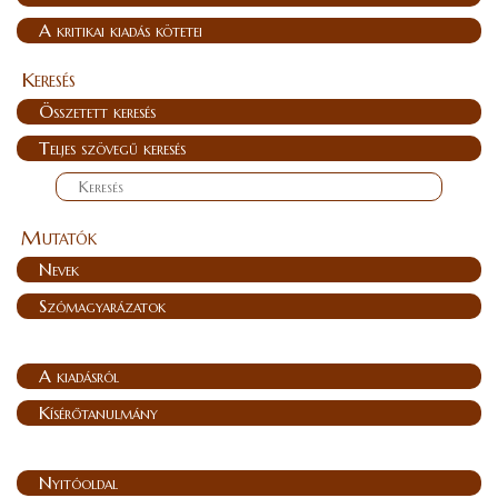
A kritikai kiadás kötetei
Keresés
Összetett keresés
Teljes szövegű keresés
Mutatók
Nevek
Szómagyarázatok
A kiadásról
Kísérőtanulmány
Nyitóoldal