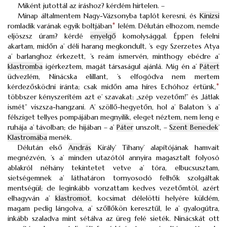
Miként jutottál az iráshoz? kérdém hirtelen. –
Minap általmentem Nagy-Vázsonyba taplót keresni, és
Kinizsi
romladik varának egyik boltjában
*
lelém. Délután elhozom, nemde
eljöszsz úram? kérdé
enyelgő
komolysággal. Éppen felelni
akartam, midőn a’ déli harang megkondult, ’s egy Szerzetes Atya
a’ barlanghoz érkezett, ’s reám ismervén, minthogy ebédre a’
klastromba
igérkeztem, magát társaságul ajánlá. Mig én a’
Pátert
üdvezlém, Ninácska elillant, ’s elfogódva nem mertem
kérdezősködni iránta; csak midőn ama híres Echóhoz értünk,
*
többszer kényszerítém azt e’ szavakat: „szép vezetőm!” és „látlak
ismét” viszsza-hangzani. A’ szöllő-hegyetőn, hol a’ Balaton ’s a’
félsziget tellyes pompájában megnyilik, eleget néztem, nem leng e
ruhája a’ távolban; de hijában – a’
Páter
unszolt, –
Szent Benedek
’
Klastromába
menék.
Délután első
András
Király’ Tihany’ alapítójának hamvait
megnézvén, ’s a’ minden utazótól annyira magasztalt folyosó
ablakról néhány tekintetet vetve a’ tóra, elbucsusztam,
sietségemnek a’ láthatáron tornyosodó felhők szolgáltak
mentségül; de leginkább vonzattam kedves vezetőmtöl, azért
elhagyván a’
klastromot
, kocsimat délelötti helyére küldém,
magam pedig lángolva, a’ szőllőkön keresztűl, le a’ gyalogútra,
inkább szaladva mint sétálva az üreg felé sieték. Ninácskát ott