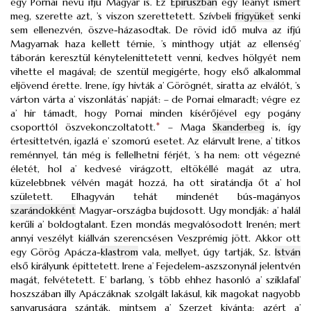
egy Pornai nevű ifju Magyar is. Ez
Epiruszban
egy leányt ismert
meg, szerette azt, ’s viszon szerettetett. Szívbeli
frigyüket
senki
sem ellenezvén, öszve-házasodtak. De rövid idő mulva az ifjú
Magyarnak haza kellett térnie, ’s minthogy utját az ellenség’
táborán keresztül kénytelenittetett venni, kedves hölgyét nem
vihette el magával; de szentül megigérte, hogy első alkalommal
eljövend érette. Irene, így hivták a’ Görögnét, siratta az elválót, ’s
várton várta a’ viszonlátás’ napját: – de Pornai elmaradt; végre ez
a’ hir támadt, hogy Pornai minden kísérőjével egy pogány
csoporttól öszvekonczoltatott.
*
– Maga
Skanderbeg
is, így
értesittetvén, igazlá e’ szomorú esetet. Az elárvult Irene, a’ titkos
reménnyel, tán még is fellelhetni férjét, ’s ha nem: ott végezné
életét, hol a’ kedvesé virágzott, eltökéllé magát az utra,
küzelebbnek vélvén magát hozzá, ha ott siratándja őt a’ hol
született. Elhagyván tehát mindenét bús-magányos
szarándokként
Magyar-országba bujdosott. Ugy mondják: a’ halál
kerűli a’ boldogtalant. Ezen mondás megvalósodott Irenén; mert
annyi veszélyt kiállván szerencsésen Veszprémig jött. Akkor ott
egy Görög Apácza-
klastrom
vala, mellyet, úgy tartják, Sz.
István
első királyunk épittetett. Irene a’ Fejedelem-aszszonynál jelentvén
magát, felvétetett. E’ barlang, ’s több ehhez hasonló a’ sziklafal’
hoszszában illy Apáczáknak szolgált lakásul, kik magokat nagyobb
sanyaruságra szánták, mintsem a’ Szerzet kivánta; azért a’