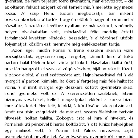
gyanítám; de nem teljesült forró kívánatom, már eltávozott, – de
az oltáron feküdt az igért kővel terhelt irás, ’s mellette egy mezei
rózsa. A’ szép Nem, tudom megbocsátja, bár miként
boszszonkodjék is a’ tudós, hogy én előbb ’s nagyobb örömmel a’
rózsához, ’s azután a’ levélhez nyultam; ez már szakadt, ’s némelly
helyen olvashatatlan volt, mindazáltal félig meddig értett
tartalmából kivettem Ninácska’ beszédét, ’s a’ történet’ utóbbi
folyamatját; közlöm ezt, mennyire még emlékezetem tartja:
„Azon éjjel, midőn Pornai ’s Irene elszökni akarván vizre
bocsájtkoztak, egyszerre nagy fergeteg támadt. Imre a’ tulsó
parton halál-félelem közt várta jöttöket. Hasztalan kiáltá úrát,
pusztán hangzott el szava a’ zúgó vészben; híjában rakott tüzet:
a’ zápor eloltá, a’ szél széttszórta azt. Hajnalhasadtával fel ’s alá
nyargalt a’ parton, kémlelni, ha őket a’ fergeteg más felé hajtotta
volna, ’s a’ mint nyargal, egy deszkára kötött gyermekre akad.
Irene’ gyermeke volt ez. A’ szerencsétlen szüléknek, látván
bizonyos vesztöket, kellett magzatjokat ekként a’ sorsra bizni.
Imre a’ kisdedet élve lelé, feloldá, ’s köntösébe takargatván azt,
ismét ura után száguldott: de már azt, szoros ölelésben tartván
hitvesét, holtan találta. Zokogva ásta el Imre a’ híveket, és
Pornainak úti pénzével Biharba költözött, ’s ott Kinizs helységben
egy malmot vett, ’s Pornai’ fiát Pálnak nevezvén, saját
gyermekeként nevelte fel. Az egészséges gyermekből izmos ifjú