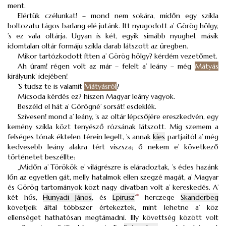
ment.
Elértük czélunkat! – mond nem sokára, midőn egy szikla
boltozatu tágos barlang elé jutánk. Itt nyugodott a’ Görög hölgy,
’s ez vala oltárja. Ugyan is két, egyik simább nyughel, másik
idomtalan oltár formáju szikla darab látszott az üregben.
Mikor tartózkodott ítten a’ Görög hölgy? kérdém vezetőmet.
Ah úram! régen volt az már – felelt a’ leány – még
Mátyás
királyunk’ idejében!
’S tudsz te is valamit
Mátyásról
?
Micsoda kérdés ez? hiszen Magyar leány vagyok.
Beszéld el hát a’ Görögné’ sorsát! esdeklék.
Szívesen! mond a’ leány, ’s az oltár lépcsőjére ereszkedvén, egy
kemény szikla közt tenyésző rózsának látszott. Mig szemem a
felséges tónak éktelen térein legelt, ’s annak
kies
partjaitól a’ még
kedvesebb leány alakra tért viszsza; ő nekem e’ következő
történetet beszéllte:
„Midőn a’ Törökök e’ világrészre is eláradoztak, ’s édes hazánk
lőn az egyetlen gát, melly hatalmok ellen szegzé magát, a’ Magyar
és Görög tartományok közt nagy divatban volt a’ kereskedés. A’
két hős,
Hunyadi János
, és
Epirusz
’
*
herczege
Skanderbeg
követjeik által többszer értekeztek, mint lehetne a’ köz
ellenséget hathatósan megtámadni. Illy követtség között volt