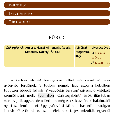
Impresszum
Feltöltési napló
Társportálok
FÜRED
Szövegforrás
Aurora. Hazai Almanach. (szerk.
folyóirat
olvasószöveg
Kisfaludy Károly) 67-80.
csoportos.
kritikai
1825
szöveg
hivatkozás
Te kedves olvasó! bizonyosan hallád már nevét e’ híres
gyógyító ferdőnek, ’s tudom, némely lágy aszonyi kebelben
többszer ébredt fel már a’ vágyódás Balaton’ szivemelő vidékeit
szemlélhetni, melly
Pygmalion
’ Galateájaként
*
örök ifjúságban
mosolygott ugyan; de időnkben még is csak az ének’ hatalmától
nyert szellemi életet. Egy gyönyörű táj nem hasonlít e virágzó
leányhoz? Miként ez szép életének teljes mivoltát egyedül