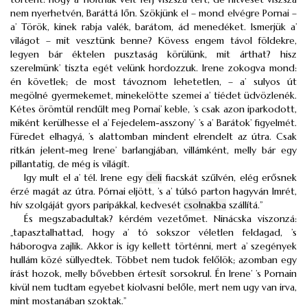
nem nyerhetvén, Baráttá lőn. Szökjünk el – mond elvégre Pornai –
a’ Török, kinek rabja valék, barátom, ád menedéket. Ismerjük a’
világot – mit vesztünk benne? Kövess engem távol földekre,
legyen bár éktelen pusztaság körülünk, mit árthat? hisz
szerelmünk’ tiszta egét velünk hordozzuk. Irene zokogva mond:
én követlek; de most távoznom lehetetlen, – a’ sulyos út
megölné gyermekemet, minekelötte szemei a’ tiédet üdvözlenék.
Kétes örömtül rendűlt meg Pornai’ keble, ’s csak azon iparkodott,
miként kerülhesse el a’ Fejedelem-asszony’ ’s a’ Barátok’ figyelmét.
Füredet elhagyá, ’s alattomban mindent elrendelt az útra. Csak
ritkán jelent-meg Irene’ barlangjában, villámként, melly bár egy
pillantatig, de még is világít.
Igy mult el a’ tél. Irene egy
deli
fiacskát szűlvén, elég erősnek
érzé magát az útra. Pórnai eljött, ’s a’ túlsó parton hagyván Imrét,
hív szolgáját gyors paripákkal, kedvesét
csolnakba
szállítá.”
És megszabadultak? kérdém vezetőmet. Ninácska viszonzá:
„tapasztalhattad, hogy a’ tó sokszor véletlen feldagad, ’s
háborogva zajlik. Akkor is igy kellett történni, mert a’ szegények
hullám közé süllyedtek. Többet nem tudok felőlök; azomban egy
írást hozok, melly bővebben értesít sorsokrul. Én Irene’ ’s Pornain
kivül nem tudtam egyebet kiolvasni belőle, mert nem ugy van irva,
mint mostanában szoktak.”