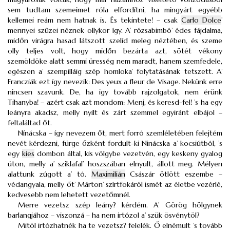
sem tudtam szemeimet róla elfordítni, ha mingyárt egyébb
kellemei reám nem hatnak is. És tekintete! – csak
Carlo Dolce
’
mennyei szűzei néznek ollykor így. A’ rózsabimbó’ édes fájdalma,
midőn virágra hasad látszott szelíd meleg néztében, és szeme
olly teljes volt, hogy midőn bezárta azt, sötét vékony
szemöldöke alatt semmi üresség nem maradt, hanem szemfedele,
egészen a’ szempilláig szép homloka’ folytatásának tetszett. A’
Francziák ezt így nevezik: Des yeux a fleur de Visage. Nekünk erre
nincsen szavunk. De, ha igy tovább rajzolgatok, nem érünk
Tihanyba! – azért csak azt mondom: Menj, és keresd-fel! ’s ha egy
leányra akadsz, melly nyilt és zárt szemmel egyiránt elbájol –
feltaláltad őt.
Nínácska – így nevezem őt, mert forró szemléletében felejtém
nevét kérdezni, fürge őzként fordult-ki Ninácska a’ kocsiútból, ’s
egy
kies
dombon által, kis völgybe vezetvén, egy keskeny gyalog
úton, melly a’ sziklafal’ hoszszában elnyult, állott meg. Mélyen
alattunk zúgott a’ tó.
Maximilián
Császár ötlött eszembe –
védangyala, melly őt’ Márton’ szírtfokáról ismét az életbe vezérlé,
kedvesebb nem lehetett vezetőmnél.
Merre vezetsz szép leány? kérdém. A’ Görög hölgynek
barlangjához – viszonzá – ha nem irtózol a’ szük ösvénytöl?
Mitöl irtózhatnék ha te vezetsz? felelék. Ő elnémult ’s tovább