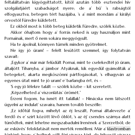
feltaláltatván kigyógyittatott, kitöl azután több esztendei hiv
szolgálatjáért szabadságot nyere; de a’ bú’ ’s rabságtól
elfogyasztva, betegen tért hazájába, ’s a’ mint mondám a’ királyi
orvostól Füredre küldetett.
Ez okból most is több beteg küldetik Füredre, szólék közbe.
Akkor óhajtom: hogy a’ forrás neked is ugy használjon mint
Pornainak, mert ő nem sokára meggyógyult.
Ha te ápolnál, könnyen türnék minden gyötrelmet.
Ne igy jó úram! – felelt lesütött szemmel, igy folytatván
szavait:
„Egykor a’ már már felüdült Pornai, mint te cselekedtél jó úram,
általjött Tihanyba, a’ jámbor Atyáknak, kik egyedül gyámolíták a’
betegeket, akarta megköszönni pártfogásokat, ’s elhagyván az
egyenes útat mint te jó uram! e’ barlangba ért, és –
’S egy jó lélekre talált –- szólék közbe – kit szeretett.
„Képzelheted a’ viszonlátás’ örömét.”
Érzeni fogom, ha ismét itt talállak! – Ninácska nem látszott
ügyelni az indulat’ szavaira, hanem tovább beszélle:
„Ez időtül fogva, mihelyt az éj leszált, Pornai általevezte a’
ferdő és e’ szirt között lévő öblöt, ’s az éj’ csendes szárnya alatt
tünődtek, mint lehetne megszabadulni Irenének a’ Szerzetböl; de
az esküvés’ feloldatását nem merték remélleni. Már a’
klastromban
történt: hogy a’ holtnak vélt férj viszsza tért, de hitvesét viszsza