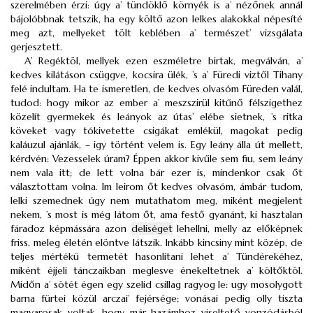
szerelmében érzi: úgy a’ tündöklő környék is a’ nézőnek annál
bájolóbbnak tetszik, ha egy költő azon lelkes alakokkal népesíté
meg azt, mellyeket tölt keblében a’ természet’ vizsgálata
gerjesztett.
A’ Regéktöl, mellyek ezen eszméletre birtak, megválván, a’
kedves kilátáson csüggve, kocsira ülék, ’s a’ Füredi viztől Tihany
felé indultam. Ha te ismeretlen, de kedves olvasóm Füreden valál,
tudod: hogy mikor az ember a’ meszszirül kitűnő félszigethez
közelít gyermekek és leányok az útas’ elébe sietnek, ’s ritka
köveket vagy tókivetette csigákat emlékül, magokat pedig
kaláuzul ajánlák, – igy történt velem is. Egy leány álla út mellett,
kérdvén: Vezesselek úram? Éppen akkor kivűle sem fiu, sem leány
nem vala itt; de lett volna bár ezer is, mindenkor csak őt
választottam volna. Im leirom őt kedves olvasóm, ámbár tudom,
lelki szemednek úgy nem mutathatom meg, miként megjelent
nekem, ’s most is még látom őt, ama festő gyanánt, ki hasztalan
fáradoz képmássára azon
deliséget
lehellni, melly az előképnek
friss, meleg életén elöntve látszik. Inkább kincsiny mint közép, de
teljes mértékü termetét hasonlitani lehet a’ Tündérekéhez,
miként éjjeli tánczaikban meglesve énekeltetnek a’ költőktöl.
Midőn a’ sötét égen egy szelid csillag ragyog le: ugy mosolygott
barna fürtei közül arczai’ fejérsége; vonásai pedig olly tiszta
magyarosak voltak, hogy már hazámhoz viseltető vonzódásból