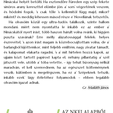
Ninácska’ helyét betölti. Ha esztendőre Füreden egy szép fekete
sinóros arany kereszttel elömbe jön: a’ sors’ végzetének veszem,
és hódolni fogok; ’s csak tőle ’s kellemitöl függ majd, mikor?
miként? és meddig lehessen másod része e’ Novellának tetszetős.
Ha olvasóim közül egy ultra-tudós találkozik, szinte hallom
mondani: miért nem nyomtatta le inkább ez az ember a’
Ninácskától nyert irást, több haszon hárult volna reánk; ki higyjen
puszta szavának? Erre mélly alázatossággal felelek: helyes
észrevétel, ’s azon irást magam is közrebocsájtottam volna, de a’
barlangból kijöttemkor, mint feljebb említém, nagy zivatar támadt,
és kalapomat elakarta ragadni, ’s a’ mit hirtelen hozzá kapok, az
ujjaim közt tartott papirost kapta el; néhány pillantatig a’ szél
játszott vele, utóbb a’ tóba vetette, – igy tehát bizonyság nélkül
maradván, el kell szenvednem, ha az egészszet költeménynek
veszik; külömben is megelégszem, ha ez a’ Szépeknek tetszik;
inkább ezek’ lágy itéletéhez folyamodok – ebben legalább
olvasóim igazat adnak.
Gr.
Mailáth János
.