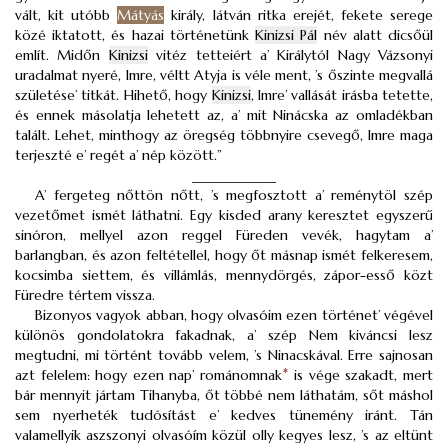
vált, kit utóbb
Mátyás
király, látván ritka erejét, fekete serege
közé iktatott, és hazai történetünk
Kinizsi Pál
név alatt dicsőül
említ. Midőn
Kinizsi
vitéz tetteiért a’ Királytól Nagy Vázsonyi
uradalmat nyeré, Imre, véltt Atyja is véle ment, ’s őszinte megvallá
születése’ titkát. Hihető, hogy
Kinizsi
, Imre’ vallását irásba tetette,
és ennek másolatja lehetett az, a’ mit Ninácska az omladékban
talált. Lehet, minthogy az öregség többnyire csevegő, Imre maga
terjeszté e’ regét a’ nép között.”
____________
A’ fergeteg nőttön nőtt, ’s megfosztott a’ reménytöl szép
vezetőmet ismét láthatni. Egy kisded arany keresztet egyszerű
sinóron, mellyel azon reggel Füreden vevék, hagytam a’
barlangban, és azon feltétellel, hogy őt másnap ismét felkeresem,
kocsimba siettem, és villámlás, mennydörgés, zápor-esső közt
Füredre tértem vissza.
Bizonyos vagyok abban, hogy olvasóim ezen történet’ végével
különös gondolatokra fakadnak, a’ szép Nem kiváncsi lesz
megtudni, mi történt tovább velem, ’s Ninacskával. Erre sajnosan
azt felelem: hogy ezen nap’ románomnak
*
is vége szakadt, mert
bár mennyit jártam Tihanyba, őt többé nem láthatám, sőt máshol
sem nyerheték tudósítást e’ kedves tünemény iránt. Tán
valamellyik aszszonyi olvasóím közül olly kegyes lesz, ’s az eltünt