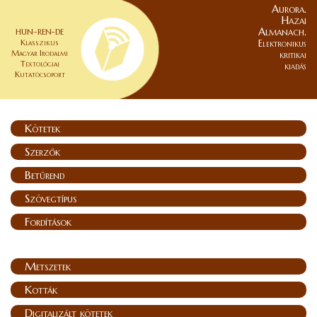
Aurora.
Hazai
Almanach.
HUN–REN-DE
Klasszikus
Elektronikus
Magyar Irodalmi
kritikai
Textológiai
kiadás
Kutatócsoport
Kötetek
Szerzők
Betűrend
Szövegtípus
Fordítások
Metszetek
Kották
Digitalizált kötetek