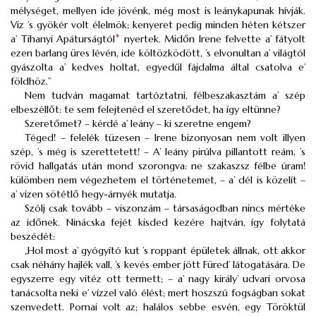
mélységet, mellyen ide jövénk, még most is leánykapunak hívják.
Viz ’s gyökér volt élelmök; kenyeret pedig minden héten kétszer
a’ Tihanyi Apáturságtól
*
nyertek. Midőn Irene felvette a’ fátyolt
ezen barlang üres lévén, ide költözködött, ’s elvonultan a’ világtól
gyászolta a’ kedves holtat, egyedűl fájdalma által csatolva e’
földhöz.”
Nem tudván magamat tartóztatni, félbeszakasztám a’ szép
elbeszéllőt: te sem felejtenéd el szeretődet, ha így eltünne?
Szeretőmet? – kérdé a’ leány – ki szeretne engem?
Téged! – felelék tüzesen – Irene bizonyosan nem volt illyen
szép, ’s még is szerettetett! – A’ leány pirúlva pillantott reám, ’s
rövid hallgatás után mond szorongva: ne szakaszsz félbe úram!
külömben nem végezhetem el történetemet, – a’ dél is közelít –
a’ vizen sötétlő hegy-árnyék mutatja.
Szólj csak tovább – viszonzám – társaságodban nincs mértéke
az időnek. Ninácska fejét kisded kezére hajtván, így folytatá
beszédét:
„Hol most a’ gyógyító kut ’s roppant épületek állnak, ott akkor
csak néhány hajlék vall, ’s kevés ember jött Füred’ látogatására. De
egyszerre egy vitéz ott termett; – a’ nagy király’ udvari orvosa
tanácsolta neki e’ vízzel való élést; mert hoszszú fogságban sokat
szenvedett. Pornai volt az; halálos sebbe esvén, egy Töröktül