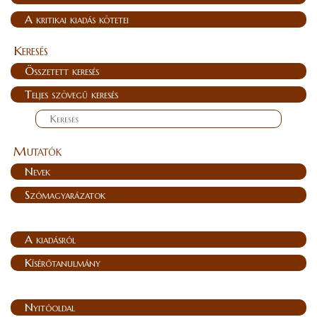
A kritikai kiadás kötetei
Keresés
Összetett keresés
Teljes szövegű keresés
Mutatók
Nevek
Szómagyarázatok
A kiadásról
Kísérőtanulmány
Nyitóoldal