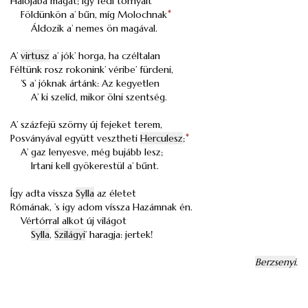
Hálójába magát; így fedi tornyait
Földünkön a’ bűn, míg Molochnak
*
Áldozik a’ nemes ön magával.
A’
virtusz
a’ jók’ horga, ha czéltalan
Féltünk rosz rokonink’ véribe’ fürdeni,
’S a’ jóknak ártánk: Az kegyetlen
A’ ki szelíd, mikor ölni szentség.
A’ százfejü szörny új fejeket terem,
Posványával együtt vesztheti
Herculesz
;
*
A’ gaz lenyesve, még bujább lesz;
Irtani kell gyökerestül a’ bűnt.
Így adta vissza
Sylla
az életet
Rómának, ’s igy adom víssza Hazámnak én.
Vértórral alkot új világot
Sylla
,
Szilágyi
’ haragja: jertek!
Berzsenyi
.