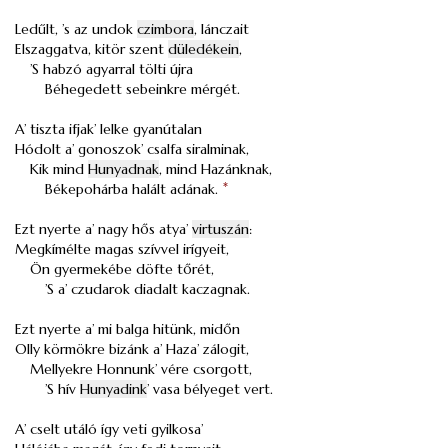
Ledűlt, ’s az undok
czimbora
, lánczait
Elszaggatva, kitör szent
düledékein
,
’S habzó agyarral tölti újra
Béhegedett sebeinkre mérgét.
A’ tiszta ifjak’ lelke gyanútalan
Hódolt a’ gonoszok’ csalfa siralminak,
Kik mind
Hunyadnak
, mind Hazánknak,
Békepohárba halált adának.
*
Ezt nyerte a’ nagy hős atya’
virtuszán
:
Megkímélte magas szívvel irígyeit,
Ön gyermekébe döfte tőrét,
’S a’ czudarok diadalt kaczagnak.
Ezt nyerte a’ mi balga hitünk, midőn
Olly körmökre bizánk a’ Haza’ zálogit,
Mellyekre Honnunk’ vére csorgott,
’S hív
Hunyadink
’ vasa bélyeget vert.
A’ cselt utáló így veti gyilkosa’