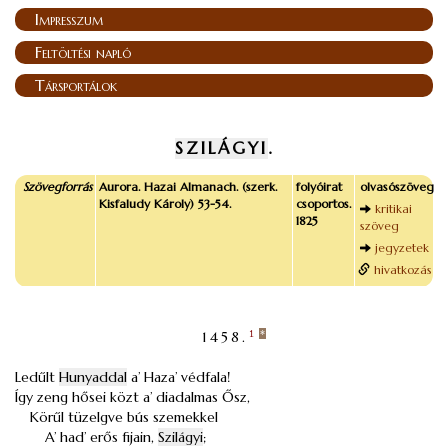
Impresszum
Feltöltési napló
Társportálok
SZILÁGYI
.
Szövegforrás
Aurora. Hazai Almanach. (szerk.
folyóirat
olvasószöveg
Kisfaludy Károly) 53-54.
csoportos.
kritikai
1825
szöveg
jegyzetek
hivatkozás
1458.
1
*
Ledűlt
Hunyaddal
a’ Haza’ védfala!
Így zeng hősei közt a’ diadalmas Ősz,
Körűl tüzelgve bús szemekkel
A’ had’ erős fijain,
Szilágyi
;