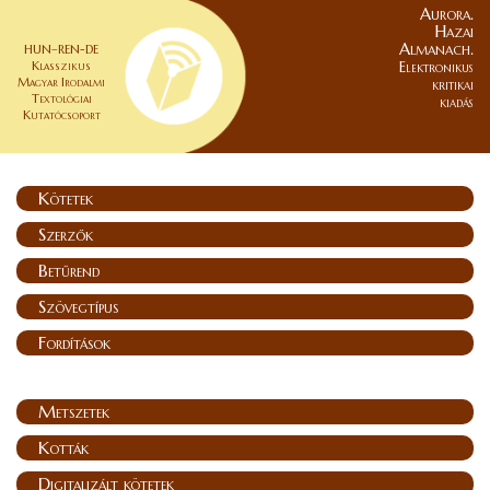
Aurora.
Hazai
Almanach.
HUN–REN-DE
Klasszikus
Elektronikus
Magyar Irodalmi
kritikai
Textológiai
kiadás
Kutatócsoport
Kötetek
Szerzők
Betűrend
Szövegtípus
Fordítások
Metszetek
Kották
Digitalizált kötetek