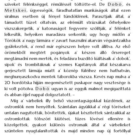
sziveket félénkséggel, réműléssél töltötte-el. De
Dobó
, és
Metskei
, ügyességök, fáradhatatlan munkáságok által ezen
siralmas esetben új fényel tündöklének. Parasztjaik által, a’
támadott tüzet oltatván, az elrémült strázsákat őrhelyeikre
viszszakergetik, a’ katonaságot fegyverre szólítják, a’ félénket
lelkesítik, helyeiken maradásra serkentik; ugy hogy midőn a’
Törökök a’ nagy lármára e’ zavart használni akarván végsántzaikba
gyülekeztek, a’ rend már egészszen helyre volt állítva. Az első
örömekből megtért pogányok a’ készen álló őrsereget
megtámadni nem merték, és feladásra buzditó kiáltásaik a’ dobok’,
sípok’ és trombitáknak a’ szemes Kapitányok által készakarva
gerjesztett lármája miatt a’ köznép füléihez nem hathatván,
meghunyaszkodva mentek táborokba viszsza. Kevés nap mulva a’
20 hordótska hijján megemésztett puskapor nagy vesztesége is
ki volt pótolva.
Dobó
ugyan is az eggyik malmot megigazíttatá
és abban éjjel nappal dolgoztatott. –
Míg a’ várbeliek illy belső viszontagságokkal küzdének, az
ostromlók nem henyéltek. Számtalan ágyúikkal a’ régi töréseket
untalan nagyították, bövítették, újakat készítettek sántzaikkal az
ostromlottak töbszöri kiütései, tüzes lövései ellenére is
közelgettek, gyakori különös ostromaik által a’ várbelieket
szüntelen nyugtalanították és majd minden nap új fortéllyal