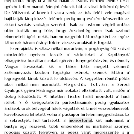
megtanítá, hogy ki a’ ditső halált a’ tsúfos életnek eleibe teszi,
győzhetetlen marad. Megint érkezik hát a’ várat felkérni új levél.
De Vitézeink a’ követet vasra verik; az irás felét vele magával
hajíttatják láng közzé, felének pedig meg-evésére kénszerítik az
akkori szokás vadsága szerént. Tsak az ostrom végfelbontása
után tudták meg tőle, hogy Arszlanbég nem tsak szabad
elmenetelt igért nekik, hanem nagyobb bátorságokért az egész
tábornak három órányi földre viszszavonulását is fogadá.
Ezen ajánlás-is válasz nélkül maradván, a’ pogányság élő szóval
mindenféle nyelven kezdé a’ várbelieket a’ Kapitányok’
elhagyására buzdítani; sokat igérvén, fenyegetődzvén, és némelly
Magyar Lovasokat, kik a tábor háta megett vakmerő
zsákmányozás közben fogságba esének, szemek láttára a’
legnagyobb kínok között le-öldösvén. A’ kegyetlen rémitő példa
siker nélkül nem maradott.
Hegedűs István
, a’ Seredi
Gyalogok gyáva Hadnagya már sokakat eltsábított volt, midőn a’
dolog kitudódott. A’ hitetlen Tisztre halált mondott a’ hadi
itélet, ’s ő kivégeztetett; pártostársainak pedig gyalázatos
árulások örök bélyegéül füleik vágattak el. Ennél veszedelmesebb
következésű lehetett volna a’ puskapor hirtelen meggyúladása. Ez
a’ sekrestyét, hol tartatott, a’
monostorral
, két malommal, a’
bástya egy részével, több emberekkel és marhákkal szörnyű
ropogás között felvetvén, az egész várat megrezzenté ’s a’