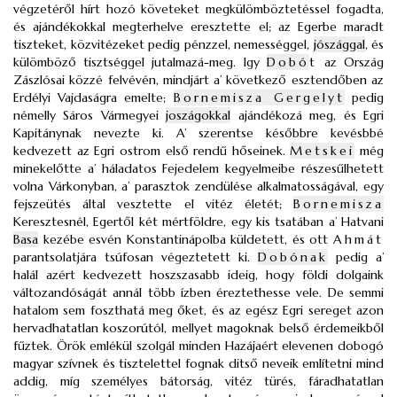
végzetéről hírt hozó követeket megkülömböztetéssel fogadta,
és ajándékokkal megterhelve eresztette el; az Egerbe maradt
tiszteket, közvitézeket pedig pénzzel, nemességgel,
jószággal
, és
külömböző tisztséggel jutalmazá-meg. Igy
Dobó
t
az Ország
Zászlósai közzé felvévén, mindjárt a’ következő esztendőben az
Erdélyi Vajdaságra emelte;
Bornemisza Gergelyt
pedig
némelly Sáros Vármegyei
joszágokkal
ajándékozá meg, és Egri
Kapitánynak nevezte ki. A’ szerentse későbbre kevésbbé
kedvezett az Egri ostrom első rendű hőseinek.
Metskei
még
minekelőtte a’ háladatos Fejedelem kegyelmeibe részesűlhetett
volna Várkonyban, a’ parasztok zendülése alkalmatosságával, egy
fejszeütés által vesztette el vitéz életét;
Bornemisza
Keresztesnél, Egertől két mértföldre, egy kis tsatában a’ Hatvani
Basa
kezébe esvén Konstantinápolba küldetett, és ott
Ahmát
parantsolatjára tsúfosan végeztetett ki.
Dobónak
pedig a’
halál azért kedvezett hoszszasabb ideig, hogy földi dolgaink
változandóságát annál több ízben éreztethesse vele. De semmi
hatalom sem foszthatá meg őket, és az egész Egri sereget azon
hervadhatatlan koszorútól, mellyet magoknak belső érdemeikből
fűztek. Örök emlékül szolgál minden Hazájaért elevenen dobogó
magyar szívnek és tisztelettel fognak ditső neveik említetni mind
addig, míg személyes bátorság, vitéz türés, fáradhatatlan