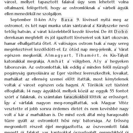
várost, mellyet tapasztott falaival úgy sem lehetett volna
oltalmazni, felégetteti, hogy az ostromlóknak a’ várbeli ágyúk
ellen menedékűl ne szolgáljon.
September 11-kén
Aly
Basa
9. lövéssel nyitá meg az
ostromot, és két napi munka után sántzaival a’ Királyszeke nevű
tetőig hatván, a’ várat közelebbről kezdé lövetni. De itt
Dobó
derekasan megfelelt és jól igazított lövéseivel sok kárt okozván,
hamar elhallgattatá őtet. A’ valóságos ostrom tsak a’ nagy sereg
megérkeztével kezdődött-el. Ez ötöd nap meg-jelenik, a’ Várat
egészen megkerüli,
Almagyart
,
Tihamért
, és Kis-Tályát
katonákkal megrakja,
Amhát
a’ völgyben,
Aly
a’ hegyeken
táborozván. Az ostromlottak, kik eddig a’ minden felől nyüzsgő
pogányság gunyolására az Eger vizéhez leereszkedtek, lovaikat,
marháikat az ellenség szemei előtt itatták, most kénytelenek
voltak a’ várost egészen oda hagyni. A’ Törökök ezt tüstént
elfoglalták; 14 nagy ágyúkból, mellyek közül az eggyik 55 fontot
szórt a’ falaknak, és számtalan
taraczkokból
lőtték az erősséget.
Így a’ várfalak nagyon meg-rongáltattak, sok Magyar Vitéz
vesztette el jobb sorsra érdemes életét és nem kevésbbé nagy
volt a’ kár a’ marhákban is. De mind ezek által még haragosabb
tűzre gyúlt az ostromlott hősi nép’ bátorsága. Az Erősség
megromlott részeit éjjel megigazította, az öszveomlott falak
megett új falakat, vas kaptsokkal öszvefoglalt gerendákból új