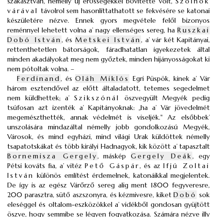
szakasztván, némelly új erősségekkel bővitette volt,
Szolnok
várával
távolrol sem hasonlíttathatott se fekvésére se katonai
készületére nézve. Ennek gyors megvétele felől bizonyos
reménnyel lehetett volna a’ nagy ellenséges sereg, ha
Ruszkai
Dobó István
, és
Metskei István
, a’ vár két Kapitányai,
rettenthetetlen bátorságok, fáradhatatlan igyekezetek által
minden akadályokat meg nem győztek, minden hijányosságokat ki
nem pótoltak volna. –
Ferdinand
, és
Oláh Miklós
Egri Püspök, kinek a’ Vár
három esztendővel az előtt általadatott, tetemes segedelmet
nem küldhettek; a’
Szikszónál
öszvegyült Megyék pedig
tsúfosan azt izenték a’ Kapitányoknak: „ha a’ Vár jövedelmét
megemészthették, annak védelmét is viseljék." Az elsőbbek’
unszolására mindazáltal némelly jobb gondolkozású Megyék,
Városok, és mind egyházi, mind világi Urak küldöttek némelly
tsapatotskákat és több királyi Hadnagyok, kik között a’ tapasztalt
Bornemisza Gergely
, máskép
Gergely Deák
, egy
Pétsi kováts fia, a’ vitéz
Pető Gáspár
, és az
Ifjú Zoltai
István
különös említést érdemelnek, katonáikkal megjelentek.
De így is az egész Várőrző sereg alig ment 1800 fegyveresre,
200 parasztra, sütő aszszonyra, és kézmivesre, kiket
Dobó
sok
eleséggel és oltalom-eszközökkel a’ vidékből gondosan gyüjtött
öszve, hogy semmibe se légyen fogyatkozása. Számára nézve illy