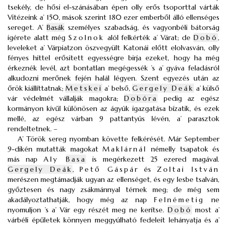
tsekély, de hősi el-szánásában épen olly erős tsoporttal várták
Vitézeink a’ 150, mások szerint 180 ezer emberből álló ellenséges
sereget. A’
Basák
személyes szabadság, és vagyonbéli bátorság
igérete alatt még
Szolnok
alól felkérték a’ Várat; de
Dobó
,
leveleket a’ Várpiatzon öszvegyült Katonái előtt elolvasván, olly
fényes hittel erősitett egyességre birja ezeket, hogy ha még
érkeznék levél, azt bontatlan megégessék ’s a’ gyáva feladásról
alkudozni merőnek fején halál légyen. Szent egyezés után az
őrök kiállíttatnak;
Metskei
a’ belső,
Gergely Deák
a’ külső
vár védelmét vállalják magokra;
Dobóra
pedig az egész
kormányon kivűl különösen az ágyúk igazgatása bízatik, és ezek
mellé, az egész várban 9 pattantyús lévén, a’ parasztok
rendeltetnek. –
A’ Török sereg nyomban követte felkérését. Már September
9-dikén mutatták magokat
Maklárnál
némelly tsapatok és
más nap
Aly
Basa
is megérkezett 25 ezered magával.
Gergely Deák
,
Pető Gáspár
és
Zoltai István
merészen megtámadják ugyan az ellenséget, és egy lesbe tsalván,
győztesen és nagy zsákmánnyal térnek meg; de még sem
akadályoztathatják, hogy még az nap
Felnémetig
ne
nyomuljon ’s a’ Vár egy részét meg ne kerítse.
Dobó
most a’
várbéli épűletek könnyen meggyúlható fedeleit lehányatja és a’