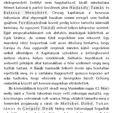
elidegenedett Erdélyt nem hagyhatta-el, kivált minekutána
Német katonái is pártot kezdének ütni;
Nádasdy Tamás
és
Balassa Menyhért
, Ország kapitányai, a’ hoszszas
háborúzás által elgyengült hazában semmi sereget sem tudtak
gyüjteni;
Ferdinand
nak kezeit pedig kötve tartotta kiüresült
kintstára. Az egyszerű
Tinódi
erővel tellyes kifejezése szerént,
Eger
megszabadulásáért sok áhítatós imádságok küldettek az
Egek Urához, de semmi földi segedelem sem érkezett. Egy
maroknyi vitéz tsoportnak volt azon ditsőség fentartva, hogy
Európa és Ásia eggyesűlt erejének minden külső segedelem
nélkűl ellentáljon. A’ Kapitányok szivekben a’ kétségbeesést
mélyen elzárva, helyes rendeléseik, hathatós buzdítások és
serkentő példájok által katonáikban a’ hősi szellemet végig meg
tudták tartani. A’
Basák
’ harmadik felkérő levele újra bontatlan
égettetik meg, és a’ várfalaira függesztett gyászos koporsó azt
adja tudtokra, hogy vitézeink a’ hivségökre bízott Erősség’
omladékai között sírt keresni magokban eltökélették.
Illy környülállások között viradt meg Maximilián napja (12.
Nov.
)
melly, mint a’ Török táborban észre vett zsibongás mutatta, egy
közönséges ostromnak volt szánva. Négy oldalról támadta-meg a’
temérdek pogányság a’ várat; de
Metskei
,
Dobó
,
Tukán
János
és
Gergely Deák
hideg vérü bátorsággal fogadták