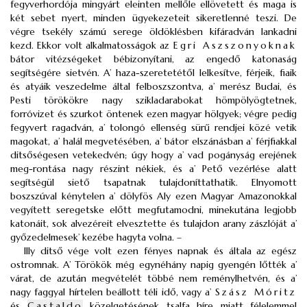
fegyverhordója mingyárt eleinten mellőle ellövetett és maga is
két sebet nyert, minden ügyekezeteit sikeretlenné teszi. De
végre tsekély számú serege öldöklésben kifáradván lankadni
kezd. Ekkor volt alkalmatosságok az
Egri Aszszonyoknak
bátor vitézségeket bébizonyítani, az engedő katonaság
segítségére sietvén. A’ haza-szeretetétől lelkesítve, férjeik, fiaik
és atyáik veszedelme által felboszszontva, a’ merész Budai, és
Pesti törökökre nagy szikladarabokat hömpölyögtetnek,
forróvizet és szurkot öntenek ezen magyar hölgyek; végre pedig
fegyvert ragadván, a’ tolongó ellenség sürű rendjei közé vetik
magokat, a’ halál megvetésében, a’ bátor elszánásban a’ férjfiakkal
ditsőségesen vetekedvén; úgy hogy a’ vad pogányság erejének
meg-rontása nagy részint nékiek, és a’ Pető vezérlése alatt
segítségül siető tsapatnak tulajdoníttathatik. Elnyomott
boszszúval kénytelen a’ dölyfös Aly ezen Magyar Amazonokkal
vegyített seregetske előtt megfutamodni, minekutána legjobb
katonáit, sok alvezéreit elvesztette és tulajdon arany zászlóját a’
győzedelmesek’ kezébe hagyta volna. –
Illy ditső vége volt ezen fényes napnak és általa az egész
ostromnak. A’ Törökök még egynéhány napig gyengén lőtték a’
várat, de azután megvételét többé nem reménylhetvén, és a’
nagy faggyal hírtelen beállott téli idő, vagy a’
Szász Móritz
és
Castaldo
közelgetésének tsalfa híre miatt félelemmel