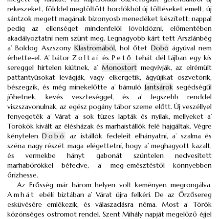
rekeszeket, földdel megtöltött hordókból új töltéseket emelt, új
sántzok megett magának bizonyosb menedéket készített; nappal
pedig az ellenséget mindenfelől lövöldözni, előmentében
akadályoztatni nem szünt meg. Legnagyobb kárt tett Arszlánbég
a’ Boldog Aszszony
Klastromából
, hol őtet
Dobó
ágyúval nem
érhette-el. A’ bátor
Zoltai
és
Pető
tehát dél tájban egy kis
sereggel hirtelen kiütnek, a’
Monostort
megvívják, az elrémült
pattantyúsokat levágják, vagy elkergetik, ágyújikat öszvetörik,
bészegzik, és még minekelőtte a’ bámuló
Jantsárok
segédségűl
jöhetnek, kevés veszteséggel, és a’ legszebb renddel
viszszavonulnak, az egész pogány tábor szeme előtt. Új veszéllyel
fenyegeték a’ Várat a’ sok tüzes lapták és nyilak, mellyeket a’
Törökök kivált az élésházak és marhaistállók felé hajgáltak. Végre
kénytelen
Dobó
az istállók fedeleit elhányatni, a’ szalma és
széna nagy részét maga elégettetni, hogy a’ meghagyott kazalt,
és vermekbe hányt gabonát szüntelen nedvesített
marhabőrökkel béfedve, a’ meg-emésztéstől könnyebben
őrizhesse.
Az Erősség már három helyen volt keményen megrongálva.
Amhát
ebéli bíztában a’ Várat újra felkéri. De az Őrzősereg
esküvésére emlékezik, és válaszadásra néma. Most a’ Török
közönséges ostromot rendel. Szent Mihály napját megelőző éjjel