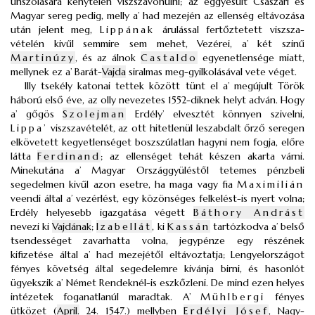
unszolására kénytelen viszszavonulni; az eggyesült Császári és
Magyar sereg pedig, melly a’ had mezején az ellenség eltávozása
után jelent meg,
Lippának
árulással fertőztetett viszsza-
vételén kivűl semmire sem mehet, Vezérei, a’ két szinű
Martinúzy
, és az álnok
Castaldo
egyenetlensége miatt,
mellynek ez a’ Barát-
Vajda
siralmas meg-gyilkolásával vete véget.
Illy tsekély katonai tettek között tünt el a’ megújult Török
háború első éve, az olly nevezetes 1552-diknek helyt adván. Hogy
a’ gőgös
Szolejman
Erdély’ elvesztét könnyen szivelni,
Lippa’
viszszavételét, az ott hitetlenül leszabdalt őrző seregen
elkövetett kegyetlenséget boszszúlatlan hagyni nem fogja, előre
látta
Ferdinand
; az ellenséget tehát készen akarta várni.
Minekutána a’ Magyar Országgyüléstől tetemes pénzbeli
segedelmen kivűl azon esetre, ha maga vagy fia
Maximilián
veendi által a’ vezérlést, egy közönséges felkelést-is nyert volna;
Erdély helyesebb igazgatása végett
Báthory Andrást
nevezi ki
Vajdának
;
Izabellát
, ki
Kassán
tartózkodva a’ belső
tsendességet zavarhatta volna, jegypénze egy részének
kifizetése által a’ had mezejétől eltávoztatja; Lengyelországot
fényes követség által segedelemre kivánja birni, és hasonlót
ügyekszik a’ Német Rendeknél-is eszkőzleni. De mind ezen helyes
intézetek foganatlanúl maradtak. A’
Mühlbergi
fényes
ütközet (
April.
24. 1547.) mellyben
Erdélyi Jósef
, Nagy-