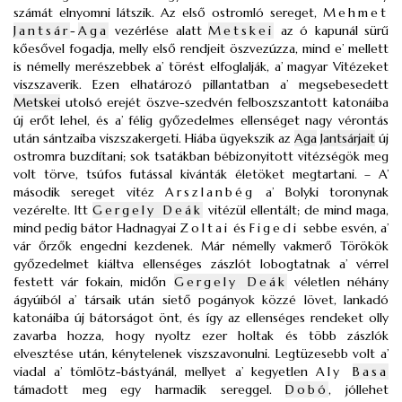
számát elnyomni látszik. Az első ostromló sereget,
Mehmet
Jantsár
-
Aga
vezérlése alatt
Metskei
az ó kapunál sürű
kőesővel fogadja, melly első rendjeit öszvezúzza, mind e’ mellett
is némelly merészebbek a’ törést elfoglalják, a’ magyar Vitézeket
viszszaverik. Ezen elhatározó pillantatban a’ megsebesedett
Metskei
utolsó erejét öszve-szedvén felboszszantott katonáiba
új erőt lehel, és a’ félig győzedelmes ellenséget nagy vérontás
után sántzaiba viszszakergeti. Hiába ügyekszik az
Aga
Jantsárjait
új
ostromra buzdítani; sok tsatákban bébizonyitott vitézségök meg
volt törve, tsúfos futással kivánták életöket megtartani. – A’
második sereget vitéz
Arszlanbég
a’ Bolyki toronynak
vezérelte. Itt
Gergely Deák
vitézül ellentált; de mind maga,
mind pedig bátor Hadnagyai
Zoltai
és
Figedi
sebbe esvén, a’
vár őrzők engedni kezdenek. Már némelly vakmerő Törökök
győzedelmet kiáltva ellenséges zászlót lobogtatnak a’ vérrel
festett vár fokain, midőn
Gergely Deák
véletlen néhány
ágyúiból a’ társaik után siető pogányok közzé lövet, lankadó
katonáiba új bátorságot önt, és így az ellenséges rendeket olly
zavarba hozza, hogy nyoltz ezer holtak és több zászlók
elvesztése után, kénytelenek viszszavonulni. Legtüzesebb volt a’
viadal a’ tömlötz-bástyánál, mellyet a’ kegyetlen
Aly
Basa
támadott meg egy harmadik sereggel.
Dobó
, jóllehet