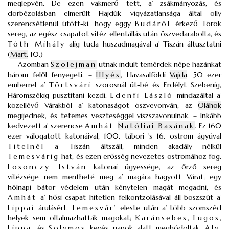
meglepvén. De ezen vakmerő tett, a’ zsákmányozás, és
dorbézolásban elmerűlt Hajdúk’ vigyázatlansága által olly
szerencsétlenül ütött-ki, hogy eggy
Budáról
érkező Török
sereg, az egész csapatot vitéz ellentállás után öszvedarabolta, és
Tóth Mihály
alig tuda huszadmagával a’ Tiszán áltusztatni
(
Mart.
10.)
Azomban
Szolejman
utnak indult temérdek népe hazánkat
három felől fenyegeti. –
Illyés
, Havasalföldi
Vajda
, 50 ezer
emberrel a’
Törtsvári
szorosnál üt-bé és Erdélyt Szebenig,
Háromszékig pusztítani kezdi.
Edenfi László
mindazáltal a’
közellévő Várakból a’ katonaságot öszvevonván, az
Oláhok
megijednek, és tetemes veszteséggel viszszavonulnak. – Inkább
kedvezett a’ szerencse
Amhát
Natóliai Basának
. Ez 160
ezer válogatott katonáival, 100. tábori ’s 16. ostrom ágyúval
Titelnél
a’ Tiszán áltszáll, minden akadály nélkűl
Temesvárig
hat, és ezen erősség nevezetes ostromához fog.
Losonczy István
katonai ügyessége, az őrző sereg
vitézsége nem mentheté meg a’ magára hagyott Várat; egy
hólnapi bátor védelem után kénytelen magát megadni, és
Amhát
a’ hősi csapat hitetlen felkontzolásával áll boszszút a’
Lippai
árulásért.
Temesvár’
eleste után a’ több szomszéd
helyek sem oltalmazhatták magokat;
Karánsebes
,
Lugos
,
Lippa
, és
Solymos
kevés napok alatt meghódoltak.
Aly
,