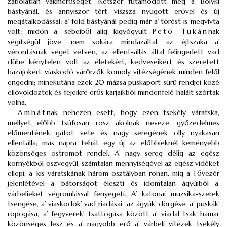
zabolátlan vakmerőségét. Kétszer futamodott meg a’ Bolyki
bástyánál, és annyiszor tért viszsza nyugott erővel és új
megátalkodással; a’ föld bástyánál pedig már a’ törést is megvívta
volt; midőn a’ sebeiből alig kigyógyult
Pető Tukán
nak
ségítségül jöve, nem sokára mindazáltal, az éjtszaka a’
vérontásnak véget vetvén, az ellent-állás által felingerlett vad
dühe kénytelen volt az életekért, kedveseikért és szeretett
hazájokért viaskodó várőrzők komoly vitézségének minden felől
engedni; minekutána ezek 20 mázsa puskaport sürű rendjei közé
ellövöldöztek és fejeikre erős karjaikból mindenfelé halált szórtak
volna.
Amhát
nak nehezen esett, hogy ezen tsekély váratska,
mellyet előbb tsúfosan rosz akolnak neveze, győzedelmes
előmentének gátot vete és nagy seregének olly nyakasan
ellentálla; más napra tehát egy új az előbbieknél keményebb
közönséges ostromot rendel. A’ nagy sereg délig az egész
környékből öszvegyűl, számtalan mennyiségével az egész vidéket
ellepi, a’ kis váratskának három osztályban rohan, míg a’ Fővezér
jelenlétével a’ bátorságot éleszti és idomtalan ágyúiból a’
várbelieket végromlással fenyegeti. A’ katonai muzsika-szerek
tsengése, a’ viaskodók’ vad riadásai, az ágyúk’ dörgése, a’ puskák’
ropogása, a’ fegyverek’ tsattogása között a’ viadal tsak hamar
közönséges lesz és a’ nagyobb erő a’ várbeli vitézek tsekély