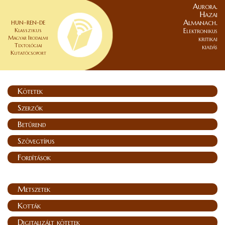
Aurora.
Hazai
Almanach.
HUN–REN-DE
Klasszikus
Elektronikus
Magyar Irodalmi
kritikai
Textológiai
kiadás
Kutatócsoport
Kötetek
Szerzők
Betűrend
Szövegtípus
Fordítások
Metszetek
Kották
Digitalizált kötetek