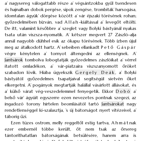
a’ nagysereg válogattabb része a’ végsántzokba gyűl tsendesen
és hajnalban dobok pergése, sipok zengése, trombiták’ harsogása,
idomtalan ágyúk’ dörgése között a’ vár éjszaki törésének rohan;
győzedelmében bízván, vad
Allah
-kiáltással a’ levegőt eltölti.
De ítt, valamint későbbre a’ szeglet vagy Bolyki bástyánál nyakas
tsata után viszsza-nyomatik. A’ kétszer megvert 27 Zászló-alja
annál nagyobb dühhel esik az ókapu törésének. Több ízben újul
meg az átalkodott hartz. A’ sebeiben ellankadt
Pető Gáspár
végre kénytelen a’ tornyot áltengedni az ellenségnek. A’
Jantsárok
tombolva lobogtatják győzedelmes zászlóikat a’ vérrel
itatott omladékon, a’ vár-piatzaira viszszanyomott őröket
szabadon lövik. Hiába ügyekszik
Gergely Deák
, a’ Bolyki
bástyától győzedelmes tsapatjaival segítségül sietvén őket
elkergetni. A’ pogányok megtartják halállal vásárlott állásokat, és
a’ külső várat vég-veszedelemmel fenyegetik. Ekkor
Dobó
a’
belső vár’ ágyúit egyszerre ezen nevezetes pontnak szegezi, az
ingadozó torony hirtelen beomlásától tartó
Jantsárokat
nagy
rendetlenséggel ki-szalasztja, ’s új bátorságot nyert vitézeivel, a’
táborig űzi.
Ezen tüzes ostrom, melly reggeltől estig tartva,
Ahmát
nak
ezer embernél többe került, őt nem tsak az őrsereg
tántoríthatatlan bátorságának betsülésére, hanem arra is