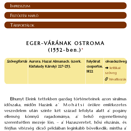
Impresszum
Feltöltési napló
Társportálok
EGER-VÁRÁNAK OSTROMA
(1552-ben.)
*
Szövegforrás
Aurora. Hazai Almanach. (szerk.
folyóirat
olvasószöveg
Kisfaludy Károly) 227-253.
csoportos.
kritikai
1822
szöveg
hivatkozás
E
lhunyt Eleink tettekben gazdag történeteinek azon siralmas
időszaka, midőn Hazánk
a’ Mohátsi
örökre emlékezetes
veszedelem után szinte két század lefolyta alatt a’ pogány
ellenség könnyű ragadománya, a’ belső egyenetlenség
szerentsétlen mezeje lön, – a’ Hazaszeretet, hősi elszánás, és
férjfias vitézség dicső példáiban leginkább bövelkedik; mintha a’