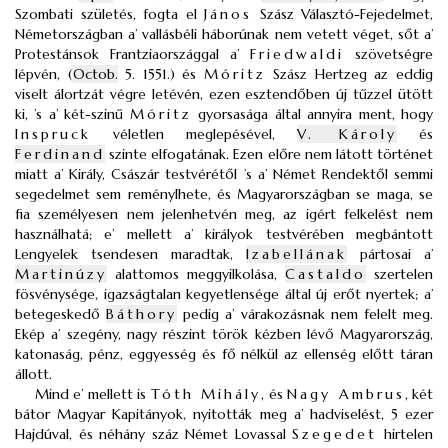
Szombati születés, fogta el
János
Szász Választó-Fejedelmet,
Németországban a’ vallásbéli háborúnak nem vetett véget, sőt a’
Protestánsok Frantziaországgal a’
Friedwaldi
szövetségre
lépvén, (
Octob.
5. 1551.) és
Móritz
Szász Hertzeg az eddig
viselt álortzát végre letévén, ezen esztendőben új tűzzel ütött
ki, ’s a’ két-szinű
Móritz
gyorsasága által annyira ment, hogy
Inspruck
véletlen meglepésével,
V. Károly
és
Ferdinand
szinte elfogatának. Ezen előre nem látott történet
miatt a’ Király, Császár testvérétől ’s a’ Német Rendektől semmi
segedelmet sem reménylhete, és Magyarországban se maga, se
fia személyesen nem jelenhetvén meg, az igért felkelést nem
használhatá; e’ mellett a’ királyok testvérében megbántott
Lengyelek tsendesen maradtak,
Izabellának
pártosai a’
Martinúzy
alattomos meggyilkolása,
Castaldo
szertelen
fösvénysége, igazságtalan kegyetlensége által új erőt nyertek; a’
betegeskedő
Báthory
pedig a’ várakozásnak nem felelt meg.
Ekép a’ szegény, nagy részint török kézben lévő Magyarország,
katonaság, pénz, eggyesség és fő nélkül az ellenség előtt táran
állott.
Mind e’ mellett is
Tóth Mihály
, és
Nagy Ambrus
, két
bátor Magyar Kapitányok, nyitották meg a’ hadviselést, 5 ezer
Hajdúval, és néhány száz Német Lovassal
Szegedet
hirtelen