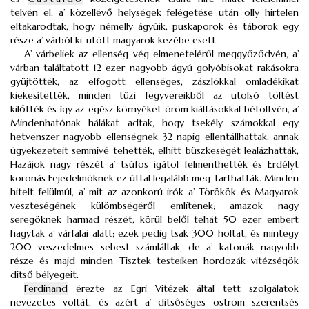
telvén el, a’ közellévő helységek felégetése után olly hirtelen
eltakarodtak, hogy némelly ágyúik, puskaporok és táborok egy
része a’ várból ki-ütött magyarok kezébe esett.
A’ várbeliek az ellenség vég elmeneteléről meggyőződvén, a’
várban találtatott 12 ezer nagyobb ágyú golyóbisokat rakásokra
gyüjtötték, az elfogott ellenséges, zászlókkal omladékikat
kiekesítették, minden tűzi fegyvereikből az utolsó töltést
kilőtték és így az egész környéket öröm kiáltásokkal bétöltvén, a’
Mindenhatónak hálákat adtak, hogy tsekély számokkal egy
hetvenszer nagyobb ellenségnek 32 napig ellentállhattak, annak
ügyekezeteit semmivé tehették, elhitt büszkeségét lealázhatták,
Hazájok nagy részét a’ tsúfos igátol felmenthették és Erdélyt
koronás Fejedelmöknek ez úttal legalább meg-tarthatták. Minden
hitelt felülmúl, a’ mit az azonkorú irók a’ Törökök és Magyarok
veszteségének külömbségéről említenek; amazok nagy
seregöknek harmad részét, körül belől tehát 50 ezer embert
hagytak a’ várfalai alatt; ezek pedig tsak 300 holtat, és mintegy
200 veszedelmes sebest számláltak, de a’ katonák nagyobb
része és majd minden Tisztek testeiken hordozák vitézségök
ditső bélyegeit.
Ferdinand
érezte az Egri Vitézek által tett szolgálatok
nevezetes voltát, és azért a’ ditsőséges ostrom szerentsés