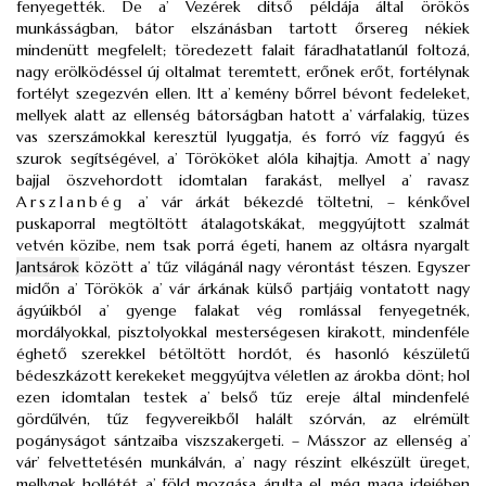
fenyegették. De a’ Vezérek ditső példája által örökös
munkásságban, bátor elszánásban tartott őrsereg nékiek
mindenütt megfelelt; töredezett falait fáradhatatlanúl foltozá,
nagy erölködéssel új oltalmat teremtett, erőnek erőt, fortélynak
fortélyt szegezvén ellen. Itt a’ kemény bőrrel bévont fedeleket,
mellyek alatt az ellenség bátorságban hatott a’ várfalakig, tüzes
vas szerszámokkal keresztül lyuggatja, és forró víz faggyú és
szurok segítségével, a’ Törököket alóla kihajtja. Amott a’ nagy
bajjal öszvehordott idomtalan farakást, mellyel a’ ravasz
Arszlanbég
a’ vár árkát békezdé töltetni, – kénkővel
puskaporral megtöltött átalagotskákat, meggyújtott szalmát
vetvén közibe, nem tsak porrá égeti, hanem az oltásra nyargalt
Jantsárok
között a’ tűz világánál nagy vérontást tészen. Egyszer
midőn a’ Törökök a’ vár árkának külső partjáig vontatott nagy
ágyúikból a’ gyenge falakat vég romlással fenyegetnék,
mordályokkal, pisztolyokkal mesterségesen kirakott, mindenféle
éghető szerekkel bétöltött hordót, és hasonló készületű
bédeszkázott kerekeket meggyújtva véletlen az árokba dönt; hol
ezen idomtalan testek a’ belső tűz ereje által mindenfelé
gördűlvén, tűz fegyvereikből halált szórván, az elrémült
pogányságot sántzaiba viszszakergeti. – Másszor az ellenség a’
vár’ felvettetésén munkálván, a’ nagy részint elkészült üreget,
mellynek hollétét a’ föld mozgása árulta el, még maga idejében