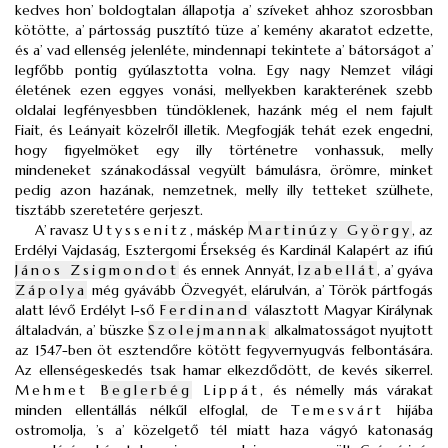
kedves hon’ boldogtalan állapotja a’ szíveket ahhoz szorosbban
kötötte, a’ pártosság pusztító tüze a’ kemény akaratot edzette,
és a’ vad ellenség jelenléte, mindennapi tekintete a’ bátorságot a’
legfőbb pontig gyúlasztotta volna. Egy nagy Nemzet világi
életének ezen eggyes vonási, mellyekben karakterének szebb
oldalai legfényesbben tündöklenek, hazánk még el nem fajult
Fiait, és Leányait közelről illetik. Megfogják tehát ezek engedni,
hogy figyelmöket egy illy történetre vonhassuk, melly
mindeneket szánakodással vegyült bámulásra, örömre, minket
pedig azon hazának, nemzetnek, melly illy tetteket szülhete,
tisztább szeretetére gerjeszt.
A’ ravasz
Utyssenitz
, máskép
Martinúzy György
, az
Erdélyi Vajdaság, Esztergomi Érsekség és Kardinál Kalapért az ifiú
János Zsigmondot
és ennek Annyát,
Izabellát
, a’ gyáva
Zápolya
még gyávább Özvegyét, elárulván, a’ Török pártfogás
alatt lévő Erdélyt I-ső
Ferdinand
választott Magyar Királynak
általadván, a’ büszke
Szolejmannak
alkalmatosságot nyujtott
az 1547-ben öt esztendőre kötött fegyvernyugvás felbontására.
Az ellenségeskedés tsak hamar elkezdődött, de kevés sikerrel.
Mehmet
Beglerbég
Lippát
, és némelly más várakat
minden ellentállás nélkűl elfoglal, de
Temesvárt
hijába
ostromolja, ’s a’ közelgető tél miatt haza vágyó katonaság