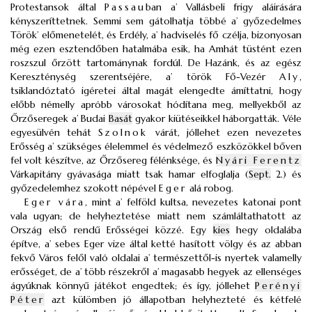
Protestansok által
Passau
ban a’ Vallásbeli frigy aláirására
kényszeríttetnek. Semmi sem gátolhatja többé a’ győzedelmes
Török’ előmenetelét, és Erdély, a’ hadviselés fő czélja, bizonyosan
még ezen esztendőben hatalmába esik, ha Amhát tüstént ezen
roszszul őrzött tartománynak fordúl. De Hazánk, és az egész
Kereszténység szerentséjére, a’ török Fő-Vezér
Aly
,
tsiklandóztató igéretei által magát elengedte ámíttatni, hogy
előbb némelly apróbb városokat hódítana meg, mellyekből az
Őrzőseregek a’ Budai
Basát
gyakor kiütéseikkel háborgatták. Véle
egyesülvén tehát
Szolnok
várát, jóllehet ezen nevezetes
Erősség a’ szükséges élelemmel és védelmező eszközökkel bőven
fel volt készítve, az Őrzősereg félénksége, és
Nyári Ferentz
Várkapitány gyávasága miatt tsak hamar elfoglalja (
Sept.
2.) és
győzedelemhez szokott népével
Eger
alá robog.
Eger vára
, mint a’ felföld kultsa, nevezetes katonai pont
vala ugyan; de helyheztetése miatt nem számláltathatott az
Ország első rendű Erősségei közzé. Egy
kies
hegy oldalába
építve, a’ sebes Eger vize által ketté hasított völgy és az abban
fekvő Város felől való oldalai a’ természettől-is nyertek valamelly
erősséget, de a’ több részekről a’ magasabb hegyek az ellenséges
ágyúknak könnyű játékot engedtek; és így, jóllehet
Perényi
Péter
azt külömben jó állapotban helyhezteté és kétfelé