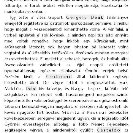
felbontja, a’ török ásókat véletlen megtámadja, kiszalasztja és
munkájokat elrontja.
Igy tette a’ vitéz tsoport,
Gergely Deák
találmányos
elméjétől segíttetve az ostromlók’ iparkodásait semmivé, a’ nélkűl
hogy magát a’ veszedelemből kimenthette volna. A’ vár falai, a’
várbeli épületek a’ sok lövések, a’ minden napi tűz által annyira
meg voltak rongálva, hogy inkább egy kőrakásnak, mint
erősségnek látszott; sok helyen lóháton bé lehetett volna
vágtatni és a’ közelébb tetökről az őrzőknek minden mozgásai
észrevétethettek. E’ mellett a’ sebesek, betegek, és holtak által
öszve-olvadott várbelieket az éjjel nappali eröltetett
nyughatatlanság egészen ellankasztá. Önnön erejek belső
érzésén kivűl, a’
Ferdinand
által küldendő segítség
lelkesítette őket. De végre ettől is megfosztattak.
Vas
Miklós
,
Dobó
hív követje, és
Nagy Lajos
, ki Vátz felé
száguldozva, kin rekedt volt, huszonnegyed magokkal szinte
képzelhetetlen vakmerőséggel és szerentsével az egész ostromló
táboron keresztűl-vágván magokat, e’ részben sok igéretet, de
kevés nyugtató hírt hoztak.
Móritz
a’
Passaui
békekötés
következésében seregével megjelent ugyan, de a’ legszebb időt
Győrnél elvesztegette, állítólag, a’ több Német Fejedelmek
segítségére várván; a’ mindenektől gyülölt
Castaldo
az