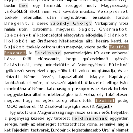
Budai
Basa
, egy harmadik sereggel, melly Magyarországi
várőrzőkből állott, nem volt kevésbé munkás.
Veszprémet
tsekélv ellentállás után meghódítván, éjszaknak fordúl;
Drégelyt
, a’ derék
Szondy György
Várkapitány vitéz
halála után, ostrommal megveszi;
Ságot
,
Gyarmatot
,
Szécsényt
a’ katonaságtól elhagyatva elfoglalja;
Palánkot
,
Hollókőt
az őrzősereg hitetlensége által kezére keríti, és
Bujákot
tsekély ostrom után megvívja; végre pedig
Teuffel
Erazmot
, ki
Ferdinand
parantsolatjára 10 ezer emberrel
Léva
felől előnyomult, hogy győzedelmeit gátolja,
Palástinál
, még minekelőtte a’ Vármegyéknek
Fülek
nél
gyülekező seregeivel eggyesűlhetett volna, megtámadja, és az
elbizott Német Vezér, tapasztaltabb Magyar Kapitányai
tanátsának ellenére, a’ ravaszúl ajánlott ütközetet elfogadván,
minekutána a’ Német katonaság a’ puskaporos szekerek hirtelen
meggyúladása által rendetlenségbe jött volna, olly tökéletesen
megveri, hogy az egész sereg eltöröltetik,
Teuffel
pedig
4000 emberrel, 40 Zászlóval fogságba esik (8.
August.
)
Igy jutott újra Magyarország nagy része számos erős helyekkel
a’ pogányság kezébe, igy tétetett
Ferdinandnak
eggyetlen
serege, melly az ellenséget tartóztathatta volna, semmivé; míg a’
két Fejedelmi testvérek, Európának leghatalmasabb Urai, a’ Német