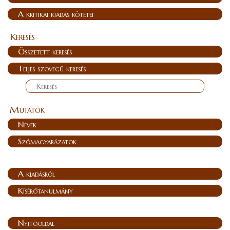
A kritikai kiadás kötetei
Keresés
Összetett keresés
Teljes szövegű keresés
Mutatók
Nevek
Szómagyarázatok
A kiadásról
Kísérőtanulmány
Nyitóoldal