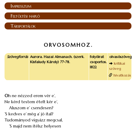
Impresszum
Feltöltési napló
Társportálok
ORVOSOMHOZ.
Szövegforrás
Aurora. Hazai Almanach. (szerk.
folyóirat
olvasószöveg
Kisfaludy Károly) 77-78.
csoportos.
kritikai
1822
szöveg
hivatkozás
O
h ne nézzed erem vér e’,
Ne kérd testem ételt kér e’,
Aluszom e’ csendesen?
’S kedves e’ még a’ jó ital?
Tudományod vigyázz megcsal,
’S majd nem itélsz helyesen