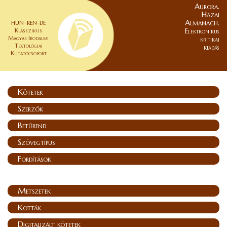
Aurora.
Hazai
Almanach.
HUN–REN-DE
Klasszikus
Elektronikus
Magyar Irodalmi
kritikai
Textológiai
kiadás
Kutatócsoport
Kötetek
Szerzők
Betűrend
Szövegtípus
Fordítások
Metszetek
Kották
Digitalizált kötetek