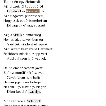
Tudok én egy életmérőt,
Mind ezeknél többet érőt
Hufeland
és
Brownén
túl;
Azt magamról jelenthetem,
Hogy csak ebből ismerhetem,
Jól vagyok e’ vagy rosszúl.
Mig a’
virtus
’s emberiség
Nemes tűze szívemben ég,
’S érttek mindent elhagyok;
Míg szívem kész szent Hazámért
Feláldozni minden csepp vért
Addig frissen ’s jól vagyok.
De ha ember társom’ javát,
’S a’ nyomorúlt’ kérő szavát
Süket fülem nem hallja;
Ha más jajját csak hidegen
Nézem, úgy mint egy idegen,
Ekkor kezd a’
nyavalya
.
’S ha végtére a’
Virtusnak
Szent lánczai már nem huznak,