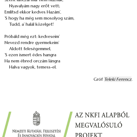
Nyavalyám nagy erőt vett;
Említsd ekkor kedves Hazám’,
’S hogy ha még sem mosolyog szám,
Tudd, a’ halál közelget!
Próbáld még ezt: kedveseim’
Nevezd rendre gyermekeim’
Aldott feleségemmel,
’S ezen ismert édes hangra
Ha nem ébred orczám lángra
Halva vagyok, temess-el.
Gróf
Teleki Ferencz
.