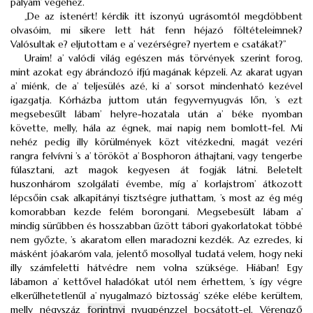
pályám’ végéhez.
„De az istenért! kérdik itt iszonyú ugrásomtól megdöbbent
olvasóim, mi sikere lett hát fenn héjazó föltételeimnek?
Valósultak e? eljutottam e a’ vezérségre? nyertem e csatákat?”
Uraim! a’ valódi világ egészen más törvények szerint forog,
mint azokat egy ábrándozó ifjú magának képzeli. Az akarat ugyan
a’ miénk, de a’ teljesülés azé, ki a’ sorsot mindenható kezével
igazgatja. Kórházba juttom után fegyvernyugvás lőn, ’s ezt
megsebesűlt lábam’ helyre-hozatala után a’ béke nyomban
követte, melly, hála az égnek, mai napig nem bomlott-fel. Mi
nehéz pedig illy körülmények közt vitézkedni, magát vezéri
rangra felvívni ’s a’ törököt a’ Bosphoron áthajtani, vagy tengerbe
fúlasztani, azt magok kegyesen át fogják látni. Beletelt
huszonhárom szolgálati évembe, míg a’ korlajstrom’ átkozott
lépcsőin csak alkapitányi tisztségre juthattam, ’s most az ég még
komorabban kezde felém borongani. Megsebesült lábam a’
mindig sürűbben és hosszabban űzött tábori gyakorlatokat többé
nem győzte, ’s akaratom ellen maradozni kezdék. Az ezredes, ki
másként jóakaróm vala, jelentő mosollyal tudatá velem, hogy neki
illy számfeletti hátvédre nem volna szüksége. Hiában! Egy
lábamon a’ kettővel haladókat utól nem érhettem, ’s így végre
elkerűlhetetlenűl a’ nyugalmazó biztosság’ széke elébe kerültem,
melly négyszáz
forintnyi
nyugpénzzel bocsátott-el. Vérengző