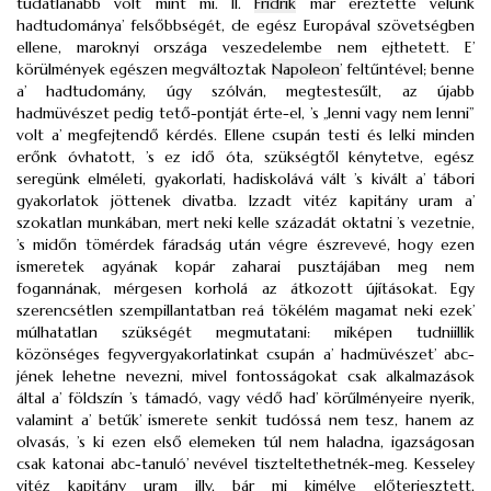
tudatlanabb volt mint mi. II.
Fridrik
már éreztette velünk
hadtudománya’ felsőbbségét, de egész Europával szövetségben
ellene, maroknyi országa veszedelembe nem ejthetett. E’
körülmények egészen megváltoztak
Napoleon
’ feltűntével; benne
a’ hadtudomány, úgy szólván, megtestesűlt, az újabb
hadmüvészet pedig tető-pontját érte-el, ’s „lenni vagy nem lenni”
volt a’ megfejtendő kérdés. Ellene csupán testi és lelki minden
erőnk óvhatott, ’s ez idő óta, szükségtől kénytetve, egész
seregünk elméleti, gyakorlati, hadiskolává vált ’s kivált a’ tábori
gyakorlatok jöttenek divatba. Izzadt vitéz kapitány uram a’
szokatlan munkában, mert neki kelle századát oktatni ’s vezetnie,
’s midőn tömérdek fáradság után végre észrevevé, hogy ezen
ismeretek agyának kopár zaharai pusztájában meg nem
fogannának, mérgesen korholá az átkozott újításokat. Egy
szerencsétlen szempillantatban reá tökélém magamat neki ezek’
múlhatatlan szükségét megmutatani: miképen tudniillik
közönséges fegyvergyakorlatinkat csupán a’ hadmüvészet’ abc-
jének lehetne nevezni, mivel fontosságokat csak alkalmazások
által a’ földszín ’s támadó, vagy védő had’ körűlményeire nyerik,
valamint a’ betűk’ ismerete senkit tudóssá nem tesz, hanem az
olvasás, ’s ki ezen első elemeken túl nem haladna, igazságosan
csak katonai abc-tanuló’ nevével tiszteltethetnék-meg. Kesseley
vitéz kapitány uram illy, bár mi kimélve előterjesztett,