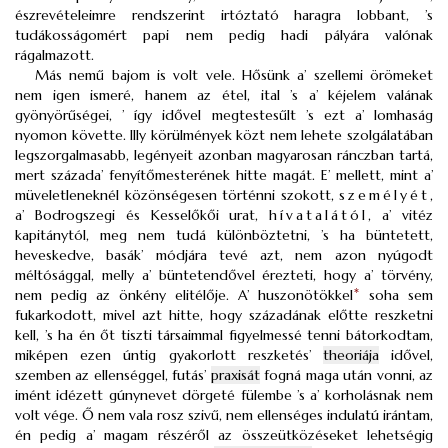
észrevételeimre rendszerint irtóztató haragra lobbant, ’s
tudákosságomért papi nem pedig hadi pályára valónak
rágalmazott.
Más nemű bajom is volt vele. Hősünk a’ szellemi örömeket
nem igen ismeré, hanem az étel, ital ’s a’ kéjelem valának
gyönyörűségei, ’ így idővel megtestesűlt ’s ezt a’ lomhaság
nyomon követte. Illy körülmények közt nem lehete szolgálatában
legszorgalmasabb, legényeit azonban magyarosan ránczban tartá,
mert százada’ fenyítőmesterének hitte magát. E’ mellett, mint a’
müveletleneknél közönségesen történni szokott,
személyét
,
a’ Bodrogszegi és Kesselőkői urat,
hívatalától
, a’ vitéz
kapitánytól, meg nem tudá különböztetni, ’s ha büntetett,
heveskedve, basák’ módjára tevé azt, nem azon nyúgodt
méltósággal, melly a’ büntetendővel érezteti, hogy a’ törvény,
nem pedig az önkény elitélője. A’ huszonötökkel
*
soha sem
fukarkodott, mivel azt hitte, hogy századának előtte reszketni
kell, ’s ha én őt tiszti társaimmal figyelmessé tenni bátorkodtam,
miképen ezen úntig gyakorlott reszketés’
theoriája
idővel,
szemben az ellenséggel, futás’
praxisát
fogná maga után vonni, az
imént idézett gúnynevet dörgeté fülembe ’s a’ korholásnak nem
volt vége. Ő nem vala rosz szivű, nem ellenséges indulatú irántam,
én pedig a’ magam részéről az összeütközéseket lehetségig