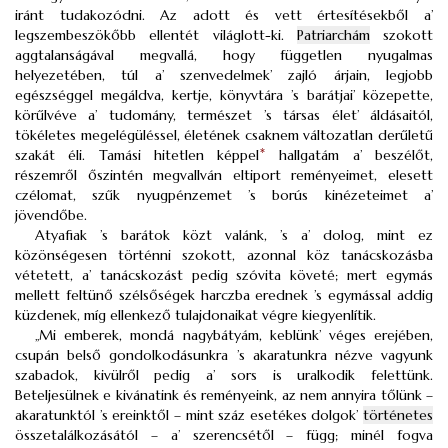
iránt tudakozódni. Az adott és vett értesítésekből a’
legszembeszökőbb ellentét világlott-ki.
Patriarchám
szokott
aggtalanságával megvallá, hogy független nyugalmas
helyezetében, túl a’ szenvedelmek’ zajló árjain, legjobb
egészséggel megáldva, kertje, könyvtára ’s barátjai’ közepette,
körűlvéve a’ tudomány, természet ’s társas élet’ áldásaitól,
tökéletes megelégüléssel, életének csaknem változatlan derűletű
szakát éli. Tamási hitetlen képpel
*
hallgatám a’ beszélőt,
részemről őszintén megvallván eltiport reményeimet, elesett
czélomat, szűk nyugpénzemet ’s borús kinézeteimet a’
jövendőbe.
Atyafiak ’s barátok közt valánk, ’s a’ dolog, mint ez
közönségesen történni szokott, azonnal köz tanácskozásba
vétetett, a’ tanácskozást pedig szóvita követé; mert egymás
mellett feltünő szélsőségek harczba erednek ’s egymással addig
küzdenek, míg ellenkező tulajdonaikat végre kiegyenlítik.
„Mi emberek, mondá nagybátyám, keblünk’ véges erejében,
csupán belső gondolkodásunkra ’s akaratunkra nézve vagyunk
szabadok, kivülről pedig a’ sors is uralkodik felettünk.
Beteljesülnek e kivánatink és reményeink, az nem annyira tőlünk –
akaratunktól ’s ereinktől – mint száz esetékes dolgok’
történetes
összetalálkozásától – a’ szerencsétől – függ; minél fogva