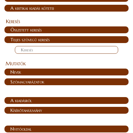
A kritikai kiadás kötetei
Keresés
Összetett keresés
Teljes szövegű keresés
Mutatók
Nevek
Szómagyarázatok
A kiadásról
Kísérőtanulmány
Nyitóoldal