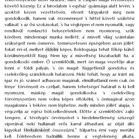
követő köznép. Ez a’ birodalom ’s egyház’ gyámsága alatt levén, ’s
azoktól kézen vezettetvén, elvont tárgyakról még nem
gondolkodik, hanem vak érzeménnyel ’s hittel követi születési
vallását ’s az ősi szokásokat, ’s ha végképen el nem nyomatik, vagy
rendkivűl romlasztó helyezetekben nem nyomorog, szűk
körében, mindennapi munka mellett, a’ müvelt világ’ számtalan
szükségeit nem ösmerve, természetesen épségében azon jóllét’
fokát éri-el, mellyet
éldelni
képes. Boldogsága tehát főkép külső
körülményektől függ. Nem így a’ müveltség’ kiszabadult fia, a’
gondolkodó ember. Ő szemlélődik, mert ön maga vezetője akar
lenni e’ földi pályán, ’s ön magát függetlenűl gondolva és
cselekvőleg szándékozik határozni. Neki tehát, hogy az iránt mi,
igaz és jó, számot adhasson magának, elmúlhatlanúl nem csak ön
lénye’ törvényeit és czéljait, hanem tehetségei’ határait is ki kell
nyomozni, máskép magát gondolkodva ’s cselekvőleg
törvényszerűen nem volna képes eltökélni, ’s önmagával azon
nyugalomra ’s békére nem léphetne, melly minden jóllét’ alapja, ’s
végczélja az egész bölcselkedésnek. Előtte a’ szemlélődés’ zajló
tengere, a’ tévelygés’ örvényeivel ’s hiedelmetlenség’ sziszegő
viperáival, neki hullámait erős karral áthasítani, az útját álló
kigyókat
Herkulesként
összezúzni,
*
túlpartra érni vagy merülni
kell. Fölébredvén tudniillik benne a’ végtelenség’ alkata,