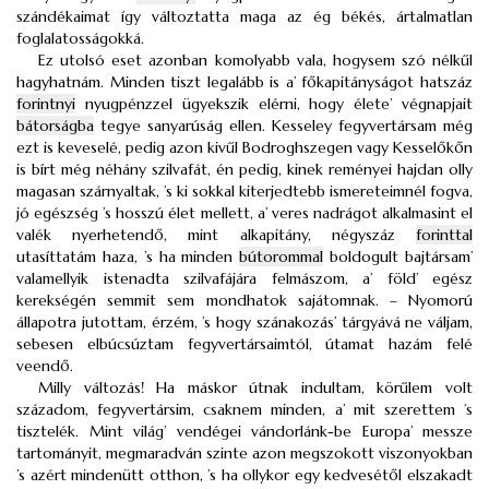
szándékaimat így változtatta maga az ég békés, ártalmatlan
foglalatosságokká.
Ez utolsó eset azonban komolyabb vala, hogysem szó nélkűl
hagyhatnám. Minden tiszt legalább is a’ főkapitányságot hatszáz
forintnyi
nyugpénzzel ügyekszik elérni, hogy élete’ végnapjait
bátorságba
tegye sanyarúság ellen. Kesseley fegyvertársam még
ezt is keveselé, pedig azon kivűl Bodroghszegen vagy Kesselőkőn
is bírt még néhány szilvafát, én pedig, kinek reményei hajdan olly
magasan szárnyaltak, ’s ki sokkal kiterjedtebb ismereteimnél fogva,
jó egészség ’s hosszú élet mellett, a’ veres nadrágot alkalmasint el
valék nyerhetendő, mint alkapitány, négyszáz
forinttal
utasíttatám haza, ’s ha minden
bútorommal
boldogult bajtársam’
valamellyik istenadta szilvafájára felmászom, a’ föld’ egész
kerekségén semmit sem mondhatok sajátomnak. – Nyomorú
állapotra jutottam, érzém, ’s hogy szánakozás’ tárgyává ne váljam,
sebesen elbúcsúztam fegyvertársaimtól, útamat hazám felé
veendő.
Milly változás! Ha máskor útnak indultam, körűlem volt
századom, fegyvertársim, csaknem minden, a’ mit szerettem ’s
tisztelék. Mint világ’ vendégei vándorlánk-be Europa’ messze
tartományit, megmaradván szinte azon megszokott viszonyokban
’s azért mindenütt otthon, ’s ha ollykor egy kedvesétől elszakadt