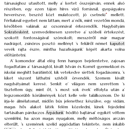
társasághoz utasított, melly a’ kertet összejárván, ennek alsó
részében, egy ezen tájon híres vizű forrásnál, gyepágyakra
heverészve, beszéd közt mulatozott, jó csetneki
*
mellett.
Férfiaknál egyebet nem láttam, mert a’ nők, mint vezetőm mondá,
későbben valának az ozsonnával érkezendők. Nagybátyám
Sokratesként
, szenvedelmesen szeretve a’ szóbeli értekezést,
szokott fontosságával szónokolt; messzéről már magyar
nadrágot, zsinóros posztó mellényt ’s felülről német
kaputot
vevék rajta észre, mintha hazafiságunk’ képét akarta volna
előtüntetni.
A’ komondor által elég fenn hangon bejelentetve, zajosan
fogadtatám a’ társaságtól, kivált István és Kornél gyermekkori és
iskolai meghitt barátimtól, kik vetekedve siettek fogadásomra, ’s
kiket viszont láthatni szívből örvendék. Szemem kivált
nagybátyámat keresé. Senkit e’ világon nem szerettem ’s
tiszteltem úgy, mint őt, ’s most sok évek’ elfolyta után a’
legszomorúbb körülmények közt kelle vele találkoznom. De ki
írja-le álmélatomat, midőn bús jelenethez készülve, egy vidám,
magas hős alakot láték felém közeledni, kinek fejedelmi
tartásában párduczos
Árpádunk
’ hódító bajtársai’ egyikét véltem
szemlélni, ha azon magas nyugalom, melly méltóságos arczán
elterűlt, ’s szemének szelíd aggódatlan tekintete, nem inkább