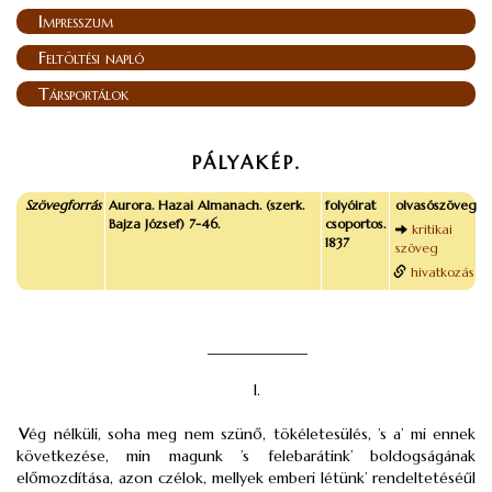
Impresszum
Feltöltési napló
Társportálok
PÁLYAKÉP.
Szövegforrás
Aurora. Hazai Almanach. (szerk.
folyóirat
olvasószöveg
Bajza József) 7-46.
csoportos.
kritikai
1837
szöveg
hivatkozás
_____________
I.
V
ég nélküli, soha meg nem szünő, tökéletesülés, ’s a’ mi ennek
következése, min magunk ’s felebarátink’ boldogságának
előmozdítása, azon czélok, mellyek emberi létünk’ rendeltetéséűl