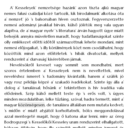
A’ Kesseleyek’ nemzetsége hazánk’ azon tiszta ajkú magyar
nemes falusi családjai közé tartozik, kik birodalmunk’ alkotása óta
a’ nemzet’ jó ’s balsorsában híven osztoznak. Fegyverszerzette
nemesi adományi javakkal bírván, külső jólétök meg vala ugyan
alapítva, de a’ magyar nyelv’ ’s literatura’ árván hagyott ügye miatt
belsejök annyira müveletlen maradt, hogy tudatlanságokat szinte
olly emlékezet előtti időtől származottnak lehete mondani, mint
nemesi előjogaikat, ’s illy körülmények közt nem csodálhatni, hogy
közöttök mind azon előitéletek ’s hibák divatoztak, mellyek
rendszerint a’ durvaság’ kíséretében járnak.
Nevelésökről keveset vagy semmit sem mondhatni, mert
szoros értelemben a’ Kesseleyek nem is neveltettek, mivel
neveléshez ismeret ’s tudomány kivántatik; hanem a’ szülék jó
vagy rosz példája képzé a’ szakadó ivadékokat. Szinte így álla a’
dolog a’ tanulással; hősünk e’ tekintetben is hív ivadéka vala
elődeinek. Szép külső mellett teste ép ’s erős volt, ’s ügyes
minden mozdulatiban, lelke tűzláng, szóval, hadra termett, mint a’
magyar
közönségesen
, de tanulásra általában nem mutata kedvet;
’s midőn e’ miatt atyjától korholtatnék, bölcs meggondolással
azzal mentegeté magát, hogy ő katona akar lenni, mire az öreg
Bodrogszegi ’s Kesselőkői Kesseley uram rendszerint elhallgatott,
bölcsen átlátván, hogy illy szándék mellett, minden ismeret és