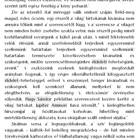
szerint üríti egész fenékig a’ kény’ poharát.’
„De az istenítő ital méreggé válik emberi száján. Ítéld-meg
magad, édes öcsém, egy részről a’ világ’ birtokának kivánása nem
annyira tőlünk mint a’ szerencsétől függ, ’s a’ szerencse a’ világot
nem minden bohó’ zsebébe szokta vetni; más részről pedig minél
korlátlanabbúl sovárgunk a’ külső javak után, ’s minél féktelenebb
velök élésünk, annál szertelenebbűl terjednek egyszersmind
szellemünk’ határtalan terjednek egyszersmind szellemünk’
határtalan természete’ következésében kivánatink és
szükségeink, midőn szerencsétlenségünkre
éldeleti
tehetségünk,
ereink
*
’s eszközeink ezeknek kielégítésökre megfordult
arányban fogynak, ’s így végre elkerülhetetlenűl kifogyasztott
éldelet
-tehetséggel, erővel ’s erszénnyel, tenger kivánatnak és
szükségnek kell szemközt állanunk, mellyeket ki nem
elégíthetvén, az elégületlenség ’s életcsömör’ örvényébe
sűlyedük.
Nagy Sándor
példátlan szerencsével kezére keríté a’
világ’ birtokát,
Jupiter
Ammon
’ fiává istenűlt,
*
’s kielégíthetlen
hírszomjjal új hódításokat koholván, hihetőleg mint
mértékletlenség’ áldozata, kora virágában szállt emberi sírjába.”
,Siralmas sorsa a’ legnagyobbaknak, a’ szív’ leglángolóbb
vágyainak – kiálték-fel belsőleg megrázkódva – de hát minden
törekvésünk kárhozatos e? Halhatatlanság’ vágya nélkűl soha sem