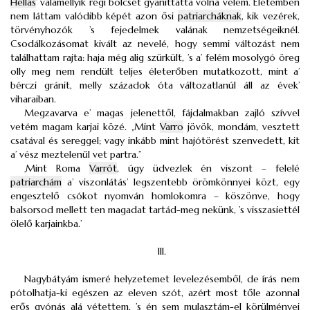
Hellas
’ valamellyik régi bölcsét gyaníttatta volna velem. Életemben
nem láttam valódibb képét azon ősi
patriarcháknak
, kik vezérek,
törvényhozók ’s fejedelmek valának nemzetségeiknél.
Csodálkozásomat kivált az nevelé, hogy semmi változást nem
találhattam rajta: haja még alig szürkült, ’s a’ felém mosolygó öreg
olly meg nem rendült teljes életerőben mutatkozott, mint a’
bérczi gránit, melly századok óta változatlanúl áll az évek’
viharaiban.
Megzavarva e’ magas jelenettől, fájdalmakban zajló szívvel
vetém magam karjai közé. „Mint
Varro
jövök, mondám, vesztett
csatával és sereggel; vagy inkább mint hajótörést szenvedett, kit
a’ vész meztelenűl vet partra.”
‚Mint Roma
Varrót
, úgy üdvezlek én viszont – felelé
patriarchám
a’ viszonlátás’ legszentebb örömkönnyei közt, egy
engesztelő csókot nyomván homlokomra – köszönve, hogy
balsorsod mellett ten magadat tartád-meg nekünk, ’s visszasiettél
ölelő karjainkba.’
III.
Nagybátyám ismeré helyzetemet levelezésemből, de írás nem
pótolhatja-ki egészen az eleven szót, azért most tőle azonnal
erős gyónás alá vétettem, ’s én sem mulasztám-el körülményei