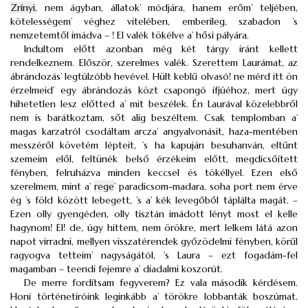
Zrínyi
, nem ágyban, állatok’ módjára, hanem erőm’ teljében,
kötelességem’ véghez vitelében, emberileg, szabadon ’s
nemzetemtől imádva – ! El valék tökélve a’ hősi pályára.
Indultom előtt azonban még két tárgy iránt kellett
rendelkeznem. Először, szerelmes valék. Szerettem Laurámat, az
ábrándozás’ legtúlzóbb hevével. Hült keblű olvasó! ne mérd itt ön
érzelmeid’ egy ábrándozás közt csapongó ifjúéhoz, mert úgy
hihetetlen lesz előtted a’ mit beszélek. Én Laurával közelebbről
nem is barátkoztam, sőt alig beszéltem. Csak templomban a’
magas karzatról csodáltam arcza’ angyalvonásit, haza-mentében
messzéről követém lépteit, ’s ha kapuján besuhanván, eltűnt
szemeim elől, feltünék belső érzékeim előtt, megdicsőített
fényben, felruházva minden keccsel és tökéllyel. Ezen első
szerelmem, mint a’
rege
’ paradicsom-madara, soha port nem érve
ég ’s föld között lebegett, ’s a’ kék levegőből táplálta magát. –
Ezen olly gyengéden, olly tisztán imádott lényt most el kelle
hagynom! El! de, úgy hittem, nem örökre, mert lelkem látá azon
napot virradni, mellyen visszatérendek győzödelmi fényben, körűl
ragyogva tetteim’ nagyságától, ’s Laura – ezt fogadám-fel
magamban – teendi fejemre a’ diadalmi koszorút.
De merre fordítsam fegyverem? Ez vala második kérdésem.
Honi történetiróink leginkább a’ törökre lobbanták boszúmat.