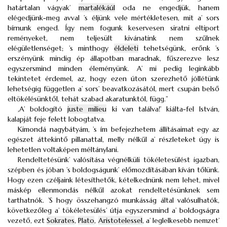
határtalan vágyak’
martalékáúl
oda ne engedjük, hanem
elégedjünk-meg avval ’s éljünk vele mértékletesen, mit a’ sors
bírnunk enged. Így nem fogunk keservesen siratni eltiport
reményeket, nem teljesült kivánatink nem szűlnek
elégületlenséget; ’s minthogy
éldeleti
tehetségünk, erőnk ’s
erszényünk mindig ép állapotban maradnak, fűszerezve lesz
egyszersmind minden éleményünk. A’ mi pedig leginkább
tekintetet érdemel, az, hogy ezen úton szerezhető jóllétünk
lehetségig független a’ sors’ beavatkozásától, mert csupán belső
eltökélésünktől, tehát szabad akaratunktól, függ.”
,A’ boldogító
juste milieu
ki van találva!’ kiálta-fel István,
kalapját feje felett lobogtatva.
Kimondá nagybátyám, ’s ím befejezhetem állításaimat egy az
egészet áttekintő pillanattal, melly nélkűl a’ részleteket úgy is
lehetetlen voltaképen méltánylani.
Rendeltetésünk’ valósítása végnélküli tökéletesülést igazban,
szépben és jóban ’s boldogságunk’ előmozdításában kíván tőlünk.
Hogy ezen czéljaink létesíthetők, kételkednünk nem lehet, mivel
máskép ellenmondás nélkűl azokat rendeltetésünknek sem
tarthatnók. ’S hogy összehangzó munkásság által valósulhatók,
következőleg a’ tökéletesülés’ útja egyszersmind a’ boldogságra
vezető, ezt
Sokrates
,
Plato
,
Aristotelessel
, a’ leglelkesebb nemzet’