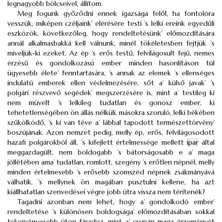
legnagyobb bölcseivel, állítom.
Meg fogunk győződni ennek igazsága felől, ha fontolóra
vesszük, miképen czéljaink’ elérésére testi ’s lelki ereink egyedűli
eszközök, következőleg, hogy rendeltetésünk’ előmozdítására
annál alkalmasbakká kell válnunk, minél tökéletesben fejtjük ’s
miveljük-ki ezeket. Az ép ’s erős testű, felvilágosult fejű, nemes
érzésű és gondolkozású ember minden hasonlításon túl
ügyesebb élete’ fenntartására, ’s annak az elemek ’s ellenséges
indulatú emberek ellen védelmezésére, sőt a’ külső javak’ ’s
polgári részvevő segédek’ megszerzésére is, mint a’ testileg ki
nem müvelt ’s lelkileg tudatlan és gonosz ember, ki
tehetetlenségében ön állás nélküli, másokra szoruló, lelki békében
szűkölködő, ’s ki van téve a’ lábbal tapodott természettörvény’
boszújának. Azon nemzet pedig, melly ép, erős, felvilágosodott
hazafi polgárokból áll, ’s kifejlett értelmessége mellett
ipar
által
meggazdagúlt, nem boldogabb ’s bátorságosabb e a’ maga
jóllétében ama’ tudatlan, romlott, szegény ’s erőtlen népnél, melly
minden értelmesebb ’s erősebb szomszéd népnek zsákmányává
válhatik, ’s mellynek ön magában pusztulni kellene, ha azt
kiállhatatlan szenvedései végre jobb útra vissza nem térítenék?
Tagadni azonban nem lehet, hogy a’ gondolkodó ember’
rendeltetése ’s különösen boldogsága’ előmozdításában sokkal
tekervényesebb úton fáradoz, mint a’ csupán maga érzeményét