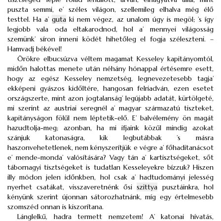
puszta semmi, e’ széles világon, szellemileg elhalva még élő
testtel. Ha a’
guta
ki nem végez, az unalom úgy is megöl; ’s így
legjobb vala oda eltakarodnod, hol a’ mennyei világosság
szemünk’ síron inneni ködét hihetőleg el fogja széleszteni. –
Hamvadj békével!
Örökre elbucsúzva véltem magamat Kesseley kapitányomtól,
midőn halottas menete után néhány hónappal értésemre esett,
hogy az egész Kesseley nemzetség, legnevezetesebb tagja’
ekképeni gyászos kidőltére, hangosan felriadván, ezen esetet
országszerte, mint azon jogtalanság’ legújabb adatát, kürtölgeté,
mi szerint az austriai seregnél a’ magyar származatú tiszteket,
kapitányságon fölűl nem léptetik-elő. E’ balvélemény ön magát
hazudtolja-meg; azonban, ha mi ifjaink közűl mindig azokat
szánjuk katonaságra, kik legbutábbak ’s másra
haszonvehetetlenek, nem kényszerítjük e végre a’ főhaditanácsot
e’ mende-monda’ valósítására? Vagy tán a’ kartisztségeket, sőt
tábornagyi tisztségeket is tudatlan Kesseleyekre bízzuk? Hiszen
illy módon jelen időnkben, hol csak a’ hadtudományi jelesség
nyerhet csatákat, visszaveretnénk ősi
szittya
pusztáinkra, hol
kényünk szerint újonnan sátorozhatnánk, míg egy értelmesebb
szomszéd onnan is kiszorítana.
Lánglelkű, hadra termett nemzetem! A’ katonai hívatás,