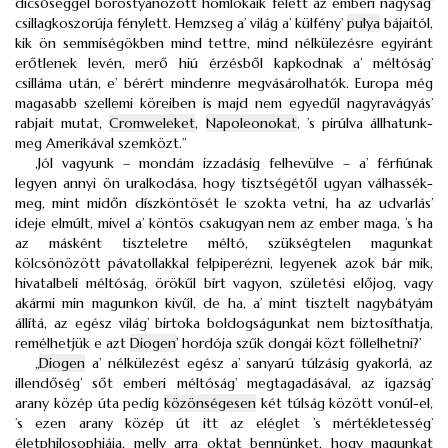
dicsőséggel borostyánozott homlokaik felett az emberi nagyság’
csillagkoszorúja fénylett. Hemzseg a’ világ a’ külfény’
pulya
bájaitól,
kik ön semmiségökben mind tettre, mind nélkülezésre egyiránt
erőtlenek levén, merő hiú érzésből kapkodnak a’ méltóság’
csilláma után, e’ bérért mindenre megvásárolhatók. Europa még
magasabb szellemi köreiben is majd nem egyedűl nagyravágyás’
rabjait mutat,
Cromweleket
,
Napoleonokat
, ’s pirúlva állhatunk-
meg Amerikával szemközt.”
,Jól vagyunk – mondám izzadásig felhevülve – a’ férfiúnak
legyen annyi ön uralkodása, hogy tisztségétől ugyan válhassék-
meg, mint midőn díszköntösét le szokta vetni, ha az udvarlás’
ideje elmúlt, mivel a’ köntös csakugyan nem az ember maga, ’s ha
az másként tiszteletre méltó, szükségtelen magunkat
kölcsönözött pávatollakkal felpiperézni, legyenek azok bár mik,
hivatalbeli méltóság, örökűl bírt vagyon, születési előjog, vagy
akármi min magunkon kivűl, de ha, a’ mint tisztelt nagybátyám
állítá, az egész világ’ birtoka boldogságunkat nem biztosíthatja,
remélhetjük e azt
Diogen
’ hordója szűk dongái közt föllelhetni?’
„
Diogen
a’ nélkülezést egész a’ sanyarú túlzásig gyakorlá, az
illendőség’ sőt emberi méltóság’ megtagadásával, az igazság’
arany közép úta pedig
közönségesen
két túlság között vonúl-el,
’s ezen arany közép út itt az eléglet ’s mértékletesség’
életphilosophiája, melly arra oktat bennünket, hogy magunkat