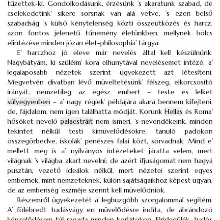
tűzettek-ki. Gondolkodásunk, érzésünk ’s akaratunk szabad, de
cselekedetink’ sikere sorsnak van alá vetve, ’s ezen belső
szabadság ’s külső kénytelenség közti összeütközés és harcz,
azon fontos jelenetű tűnemény életünkben, mellynek bölcs
elintézése minden józan élet-philosophia’ tárgya.
E’ harczhoz jó eleve már nevelés által kell készülnünk.
Nagybátyám, ki szüléim’ kora elhunytával nevelésemet intézé, a’
legalaposabb nézetek szerint ügyekezett azt létesíteni.
Megvetvén divatban lévő müveltetésünk’ félszeg, elkorcsosító
irányát, nemzetileg az egész embert – teste és lelket
súlyegyenben
– a’ nagy régiek’ példájára akará bennem kifejteni;
de, fájdalom, nem igen találhatta módját. Korunk
Hellas
és Roma’
hősöket nevelő
palaestráit
nem ismeri, ’s nevendékeink, minden
tekintet nélkűl testi kimüvelődésökre, tanuló padokon
összegörbedve, iskolák’ penészes falai közt, sorvadnak. Mind e’
mellett még is a’ nyilványos intézeteket járatta velem, mert
világnak ’s világba akart nevelni; de azért ifjuságomat nem hagyá
pusztán, vezető ideálok nélkűl, mert nézetei szerint egyes
embernek, mint nemzeteknek, külön sajátságaikhoz képest ugyan,
de az emberiség’ eszméje szerint kell müvelődniök.
Részemről ügyekezetét a’ legbuzgóbb szorgalommal segítém.
A’ fölébredt tudásvágy en müvelődésre indíta, de ábrándozó
képzelődésem túl ragada minden korlátokon. Elridegűlék, tudós