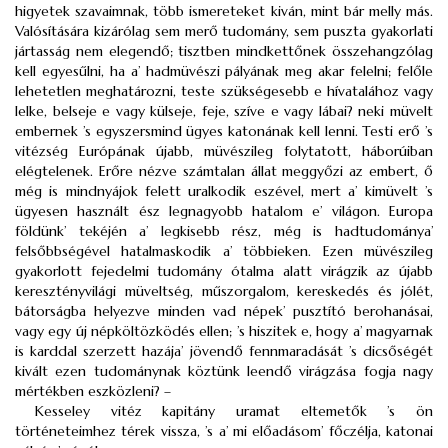
higyetek szavaimnak, több ismereteket kiván, mint bár melly más.
Valósítására kizárólag sem merő tudomány, sem puszta gyakorlati
jártasság nem elegendő; tisztben mindkettőnek összehangzólag
kell egyesűlni, ha a’ hadmüvészi pályának meg akar felelni; felőle
lehetetlen meghatározni, teste szükségesebb e hívatalához vagy
lelke, belseje e vagy külseje, feje, szíve e vagy lábai? neki müvelt
embernek ’s egyszersmind ügyes katonának kell lenni. Testi erő ’s
vitézség Európának újabb, müvészileg folytatott, háborúiban
elégtelenek. Erőre nézve számtalan állat meggyőzi az embert, ő
még is mindnyájok felett uralkodik eszével, mert a’ kimüvelt ’s
ügyesen használt ész legnagyobb hatalom e’ világon. Europa
földünk’ tekéjén a’ legkisebb rész, még is hadtudománya’
felsőbbségével hatalmaskodik a’ többieken. Ezen müvészileg
gyakorlott fejedelmi tudomány ótalma alatt virágzik az újabb
keresztényvilági müveltség, műszorgalom, kereskedés és jólét,
bátorságba helyezve minden vad népek’ pusztító berohanásai,
vagy egy új népköltözködés ellen; ’s hiszitek e, hogy a’ magyarnak
is karddal szerzett hazája’ jövendő fennmaradását ’s dicsőségét
kivált ezen tudománynak köztünk leendő virágzása fogja nagy
mértékben eszközleni? –
Kesseley vitéz kapitány uramat eltemetők ’s ön
történeteimhez térek vissza, ’s a’ mi előadásom’ főczélja, katonai