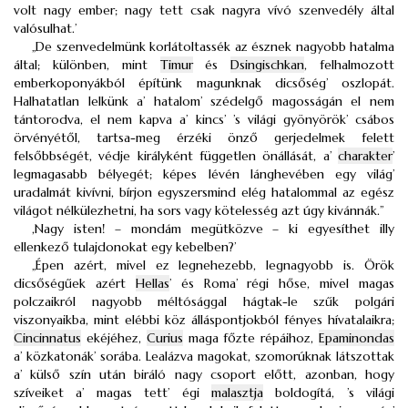
volt nagy ember; nagy tett csak nagyra vívó szenvedély által
valósulhat.’
„De szenvedelmünk korlátoltassék az észnek nagyobb hatalma
által; különben, mint
Timur
és
Dsingischkan
, felhalmozott
emberkoponyákból építünk magunknak dicsőség’ oszlopát.
Halhatatlan lelkünk a’ hatalom’ szédelgő magosságán el nem
tántorodva, el nem kapva a’ kincs’ ’s világi gyönyörök’ csábos
örvényétől, tartsa-meg érzéki önző gerjedelmek felett
felsőbbségét, védje királyként független önállását, a’
charakter
’
legmagasabb bélyegét; képes lévén lánghevében egy világ’
uradalmát kivívni, bírjon egyszersmind elég hatalommal az egész
világot nélkülezhetni, ha sors vagy kötelesség azt úgy kivánnák.”
,Nagy isten! – mondám megütközve – ki egyesíthet illy
ellenkező tulajdonokat egy kebelben?’
„Épen azért, mivel ez legnehezebb, legnagyobb is. Örök
dicsőségűek azért
Hellas
’ és Roma’ régi hőse, mivel magas
polczaikról nagyobb méltósággal hágtak-le szűk polgári
viszonyaikba, mint elébbi köz álláspontjokból fényes hívatalaikra;
Cincinnatus
ekéjéhez,
Curius
maga főzte répáihoz,
Epaminondas
a’ közkatonák’ sorába. Lealázva magokat, szomorúknak látszottak
a’ külső szín után biráló nagy csoport előtt, azonban, hogy
szíveiket a’ magas tett’ égi
malasztja
boldogítá, ’s világi