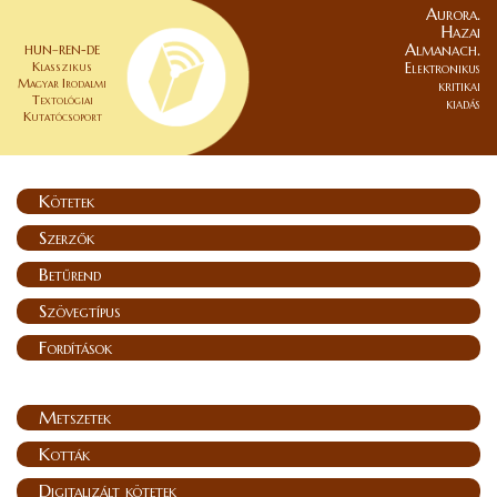
Aurora.
Hazai
Almanach.
HUN–REN-DE
Klasszikus
Elektronikus
Magyar Irodalmi
kritikai
Textológiai
kiadás
Kutatócsoport
Kötetek
Szerzők
Betűrend
Szövegtípus
Fordítások
Metszetek
Kották
Digitalizált kötetek