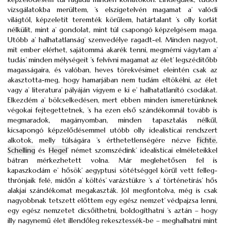
vizsgálatokba merültem, ’s elszigetelvén magamat a’ valódi
világtól, képzeletit teremték körűlem, határtalant ’s olly korlát
nélkülit, mint a’ gondolat, mint túl csapongó képzelgésem maga.
Utóbb a’ halhatatlanság’ szenvedélye ragadt-el. Minden nagyot,
mit ember elérhet, sajátommá akarék tenni, megmérni vágytam a’
tudás’ minden mélységeit ’s felvívni magamat az élet’ legszéditőbb
magasságaira, és valóban, heves törekvésimet eleintén csak az
akasztotta-meg, hogy hamarjában nem tudám eltökélni, az élet
vagy a’ literatura’ pályáján vigyem e ki e’ halhatatlanító csodákat.
Elkezdém a’ bölcselkedésen, mert ebben minden ismeretünknek
végokai fejtegettetnek, ’s ha ezen első szándékomnál tovább is
megmaradok, magányomban, minden tapasztalás nélkűl,
kicsapongó képzelődésemmel utóbb olly idealisticai rendszert
alkotok, melly túlságára ’s érthetetlenségére nézve
Fichte
,
Schelling
és
Hegel
’ német szomszédink’ idealisticai elméleteikkel
bátran mérkezhetett volna. Már meglehetősen fel is
kapaszkodám e’ hősök’ aegyptusi sötétséggel körűl vett felleg-
thrónjaik felé, midőn a’ költés’ varázstükre ’s a’ történetirás’ hős
alakjai szándékomat megakaszták. Jól megfontolva, még is csak
nagyobbnak tetszett előttem egy egész nemzet’ védpajzsa lenni,
egy egész nemzetet dicsőíthetni, boldogíthatni ’s aztán – hogy
illy nagynemű élet illendőleg rekesztessék-be – meghalhatni mint