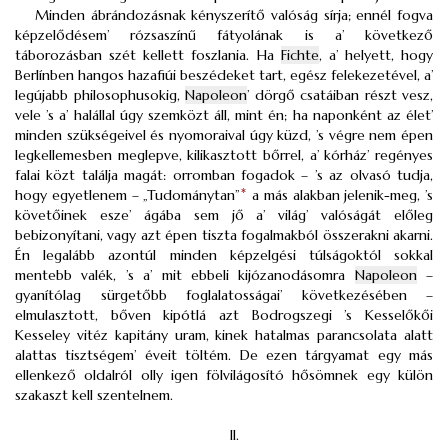
Minden ábrándozásnak kényszerítő valóság sírja; ennél fogva
képzelődésem’ rózsaszínű fátyolának is a’ következő
táborozásban szét kellett foszlania. Ha
Fichte
, a’ helyett, hogy
Berlínben hangos hazafiúi beszédeket tart, egész felekezetével, a’
legújabb philosophusokig,
Napoleon
’ dörgő csatáiban részt vesz,
vele ’s a’ halállal úgy szemközt áll, mint én; ha naponként az élet’
minden szükségeivel és nyomoraival úgy küzd, ’s végre nem épen
legkellemesben meglepve, kilikasztott bőrrel, a’ kórház’ regényes
falai közt találja magát: orromban fogadok – ’s az olvasó tudja,
hogy egyetlenem – „Tudománytan”
*
a más alakban jelenik-meg, ’s
követőinek esze’ ágába sem jő a’ világ’ valóságát előleg
bebizonyítani, vagy azt épen tiszta fogalmakból összerakni akarni.
Én legalább azontúl minden képzelgési túlságoktól sokkal
mentebb valék, ’s a’ mit ebbeli kijózanodásomra
Napoleon
–
gyanítólag sürgetőbb foglalatosságai’ következésében –
elmulasztott, bőven kipótlá azt Bodrogszegi ’s Kesselőkői
Kesseley vitéz kapitány uram, kinek hatalmas parancsolata alatt
alattas tisztségem’ éveit töltém. De ezen tárgyamat egy más
ellenkező oldalról olly igen fölvilágosító hősömnek egy külön
szakaszt kell szentelnem.
II.