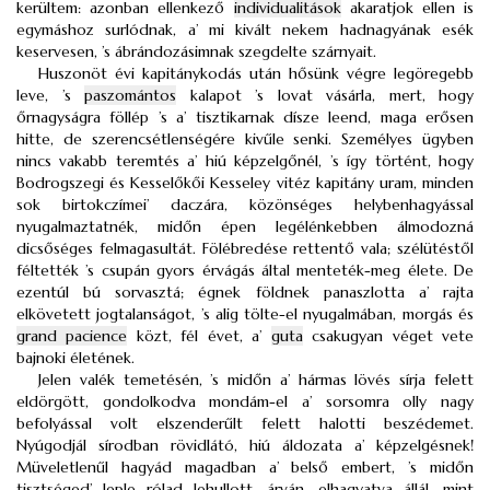
kerültem: azonban ellenkező
individualitások
akaratjok ellen is
egymáshoz surlódnak, a’ mi kivált nekem hadnagyának esék
keservesen, ’s ábrándozásimnak szegdelte szárnyait.
Huszonöt évi kapitánykodás után hősünk végre legöregebb
leve, ’s
paszomántos
kalapot ’s lovat vásárla, mert, hogy
őrnagyságra föllép ’s a’ tisztikarnak dísze leend, maga erősen
hitte, de szerencsétlenségére kivűle senki. Személyes ügyben
nincs vakabb teremtés a’ hiú képzelgőnél, ’s így történt, hogy
Bodrogszegi és Kesselőkői Kesseley vitéz kapitány uram, minden
sok birtokczímei’ daczára, közönséges helybenhagyással
nyugalmaztatnék, midőn épen legélénkebben álmodozná
dicsőséges felmagasultát. Fölébredése rettentő vala; szélütéstől
féltették ’s csupán gyors érvágás által menteték-meg élete. De
ezentúl bú sorvasztá; égnek földnek panaszlotta a’ rajta
elkövetett jogtalanságot, ’s alig tölte-el nyugalmában, morgás és
grand pacience
közt, fél évet, a’
guta
csakugyan véget vete
bajnoki életének.
Jelen valék temetésén, ’s midőn a’ hármas lövés sírja felett
eldörgött, gondolkodva mondám-el a’ sorsomra olly nagy
befolyással volt elszenderűlt felett halotti beszédemet.
Nyúgodjál sírodban rövidlátó, hiú áldozata a’ képzelgésnek!
Müveletlenűl hagyád magadban a’ belső embert, ’s midőn
tisztséged’ leple rólad lehullott, árván, elhagyatva állál, mint