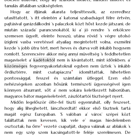
tanulás általában szükségtelen.
Hogy az ifjúnak akarata teljesíttessék, az ezeredhez
utasíttatott, ’s itt eleintén a’ katonai szabadságot félre értvén,
pajtásival garázdálkodni ’s palaczkok közt hőst kezde játszani; de
miután százada’ parancsnokától, ki a’ jó rendre ’s erkölcsre
szemesen ügyelt, eleinte hosszú, utána rövid ’s végre utolsó
ízigleni vasba veretéssel atyailag megintetett volna, eszmélni
kezde ’s jobb útra tért, mert heves és durva volt inkább hogysem
romlott. Szerencsére akkor még annyi müveltség ’s feddhetetlen
magaviselet a’
kadétoktól
nem is kivántatott, mint időnkben; a’
közönséges
fegyvergyakorlatoknál egyben nem űztek ’s inkább
őrdísztérre, mint csatapiaczra
*
idomíttattak, hihetetlen
pontossággal, fesszel és számtalan ütleggel. Ezen első
nehézségeken azonban hősünk természeti ügyességével igen
könnyen átsurrant, sőt a’ nem sokára keletkezett háborúban,
magyaros bátor magaviseleteért, zászlótartói tisztséget nyert.
Midőn legelőször ölte-fel tiszti egyenruhát, olly feszeset,
hogy alig liheghetett, lánczhordtát! ekkor első tisztnek tartá
magát egész Europában. ’S valóban a’ város’ szépei közt
találtattak nem kevesen, kik vele e’ magas hiedelemben
osztoztak; ha őrre
*
vezeté csapatját, dugva valának az ablakok ’s
nem egy szép szem kacsingatott-le feléje szerelmesen. De