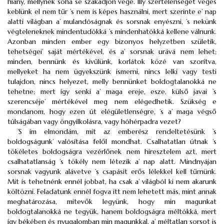
hiány, mellynek soha se szakadjon vége. Illy szertelenséget véges
keblünk el nem tűr ’s nem is képes használni, mert szerinte e’ nap
alatti világban a’ mulandóságnak és sorsnak enyészni, ’s nekünk
végteleneknek mindentudókká ’s mindenhatókká kellene válnunk.
Azonban minden ember egy bizonyos helyzetben születik,
tehetségei’ saját mértékével, és a’ sorsnak urává nem lehet;
minden, bennünk és kivűlünk, korlátok közé van szorítva,
mellyeket ha nem ügyekszünk ismerni, nincs lelki vagy testi
tulajdon, nincs helyezet, melly bennünket boldogtalanokká ne
tehetne; mert így senki a’ maga ereje, esze, külső javai ’s
szerencséje’ mértékével meg nem elégedhetik. Szükség e
mondanom, hogy ezen út elégületlenségre, ’s a’ maga végső
túlságában vagy öngyilkolásra, vagy hóhérpadra vezet?
’S ím elmondám, mit az emberész rendeltetésünk ’s
boldogságunk’ valósítása felől mondhat. Csalhatatlan útnak ’s
tökéletes boldogságra vezérlőnek nem hiresztelem azt, mert
csalhatatlanság ’s tökély nem létezik a’ nap alatt. Mindnyájan
sorsnak vagyunk alávetve ’s csapásit erős lélekkel kell tűrnünk.
Mit is tehetnénk ennél jobbat, ha csak a’ világból ki nem akarunk
költözni. Feladatunk ennél fogva itt nem lehetett más, mint annak
meghatározása, mitevők legyünk, hogy min magunkat
boldogtalanokká ne tegyük, hanem boldogságra méltókká, mert
így békében és nyugalomban min magunkkal, a’ méltatlan sorsot is