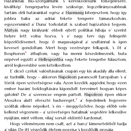
Hazánknak mű-szorgalmunk ’s kereskedésünk’ fölsegélésére,
kiváltkép’ tengerpartra levén szüksége, legczélirányosabbnak
tartám déli határainkat egész a’
Haemusig
kiterjeszteni, hogy így
jobbra balra az adriai fekete tengerre támaszkodván,
egyszersmind a’ Duna’ torkolatát is szabad hajózatúvá tegyem.
Mátyás
nagy királyunk’ ebbeli ejtett politikai hibája e’ szerint
helyre lett volna hozva, ’s e’ nagy terv úgy felingerlé
képzelődésemet, hogy ő magasságával a’ szultánnal is igen
keveset gondoltam. Mert hogy vezérségre felkapok, ’s őt a’
Bosphoron
*
áthajtom, vagy ha menni késedelmeznék, buta
népével együtt a’
Hellespontba
vagy Fekete tengerbe fúlasztom,
arról legkevésbbé sem kételkedtem.
E’ dicső czélok’ valósításának csupán egy kis akadály álla ellent,
az tudniilik, hogy – akkoron
Napoleon
parancsolt Europában ’s a’
török épen szövetségese vala. Azon kezdék aggódni, hogy ezen
ember hazám’ boldogítására kigondolt terveimet hogyan képes
gátolni? De a’ szerencse engem pártolt.
Napoleon
épen ekkor
Moszkva alatt elveszté hadseregét,
*
a’ fejedelmek fegyverre
szólíták ellene népeiket, ’s én – meggyőződve, hogy előbb vele
kellend végzenem – a’ szövetséges hatalmak’ segédére lelkesűlve
nyújtám, mint véltem, világ’ sorsát eldöntő kardomat.
Hogy véleményem nem csalt, azt a’ harcz’ kimeneteléből tudja
a’ világ. De itt végződik életem poezisa ’s kezdődik prosája.