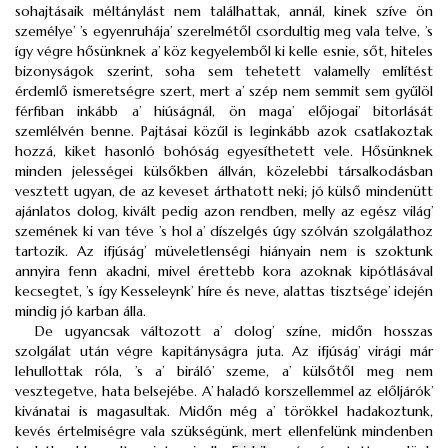
sohajtásaik méltánylást nem találhattak, annál, kinek szíve ön
személye’ ’s egyenruhája’ szerelmétől csordultig meg vala telve, ’s
így végre hősünknek a’ köz kegyelemből ki kelle esnie, sőt, hiteles
bizonyságok szerint, soha sem tehetett valamelly említést
érdemlő ismeretségre szert, mert a’ szép nem semmit sem gyűlöl
férfiban inkább a’ hiúságnál, ön maga’ előjogai’ bitorlását
szemlélvén benne. Pajtásai közűl is leginkább azok csatlakoztak
hozzá, kiket hasonló bohóság egyesíthetett vele. Hősünknek
minden jelességei külsőkben állván, közelebbi társalkodásban
vesztett ugyan, de az keveset árthatott neki; jó külső mindenütt
ajánlatos dolog, kivált pedig azon rendben, melly az egész világ’
szemének ki van téve ’s hol a’ díszelgés úgy szólván szolgálathoz
tartozik. Az ifjúság’ müveletlenségi hiányain nem is szoktunk
annyira fenn akadni, mivel érettebb kora azoknak kipótlásával
kecsegtet, ’s így Kesseleynk’ híre és neve, alattas tisztsége’ idején
mindig jó karban álla.
De ugyancsak változott a’ dolog’ színe, midőn hosszas
szolgálat után végre kapitányságra juta. Az ifjúság’ virági már
lehullottak róla, ’s a’ biráló’ szeme, a’ külsőtől meg nem
vesztegetve, hata belsejébe. A’ haladó korszellemmel az előljárók’
kivánatai is magasultak. Midőn még a’ törökkel hadakoztunk,
kevés értelmiségre vala szükségünk, mert ellenfelünk mindenben