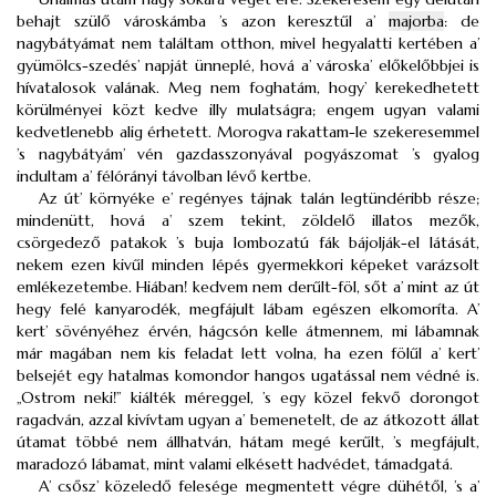
behajt szülő városkámba ’s azon keresztűl a’
majorba
: de
nagybátyámat nem találtam otthon, mivel hegyalatti kertében a’
gyümölcs-szedés’ napját ünneplé, hová a’ városka’ előkelőbbjei is
hívatalosok valának. Meg nem foghatám, hogy’ kerekedhetett
körülményei közt kedve illy mulatságra; engem ugyan valami
kedvetlenebb alig érhetett. Morogva rakattam-le szekeresemmel
’s nagybátyám’ vén gazdasszonyával pogyászomat ’s gyalog
indultam a’ félórányi távolban lévő kertbe.
Az út’ környéke e’ regényes tájnak talán legtündéribb része;
mindenütt, hová a’ szem tekint, zöldelő illatos mezők,
csörgedező patakok ’s buja lombozatú fák bájolják-el látását,
nekem ezen kivűl minden lépés gyermekkori képeket varázsolt
emlékezetembe. Hiában! kedvem nem derűlt-föl, sőt a’ mint az út
hegy felé kanyarodék, megfájult lábam egészen elkomoríta. A’
kert’ sövényéhez érvén, hágcsón kelle átmennem, mi lábamnak
már magában nem kis feladat lett volna, ha ezen fölűl a’ kert’
belsejét egy hatalmas komondor hangos ugatással nem védné is.
„Ostrom neki!” kiálték méreggel, ’s egy közel fekvő dorongot
ragadván, azzal kivívtam ugyan a’ bemenetelt, de az átkozott állat
útamat többé nem állhatván, hátam megé kerűlt, ’s megfájult,
maradozó lábamat, mint valami elkésett hadvédet, támadgatá.
A’ csősz’ közeledő felesége megmentett végre dühétől, ’s a’