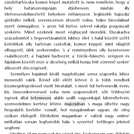
zászlótartócska komor képet mutatott is, nem remélvén, hogy a’
hely’ határsorompóján átjöhessen, miután illy
életveszedelmeztető helyeken néhányszor, legkisebb hajszála’
görbülte nélkűl, szerencsésen átesett volna, teljes bizodalmat
nyert önmagához, ’s azon túl biztos szívvel rakatja pogyászait
szekérre. Mind ezeknek most végbucsút mondék. Elszakadva
századomtól ’s fegyvertásaimtól, kikhez élet ’s halál között szőtt
kötelékek olly tartósan csatoltak, komor képpel, mint világtól
elhagyott, ülék szekerembe; ’s a’ reményeiben olly keservesen
csalatkozott, a’ hajdani hadvezér, a’ török-fulasztó, szégyen és
fájdalom között érzé a’ dicsőség nélkűl honja felé zörrenő szekér’
átkozott döczögéseit.
Személyes bajaimat kivált nagybátyám’ sorsa szaporítá, kihez
menendő valék. Rövid idő előtt letevé ő is több rendbeli
közmegelégedéssel viselt hívatalait, ’s most túl hetvenedik évén,
kis, haszonkereséssel soha nem szaporodott, sőt többszöri
égések által
tetemesen
alább szállt vagyonkáját kibéreltetvén,
szenvedelmes kertész létére,
majorjában
’s maga ültette nagy
hegyalatti kertébe vonult, hol nyugalomban ugyan, de elég
szűken éldegelt. Eltökélém magamban e’ valódi nagy ember’
méltatlan sorsán legforróbb hála ’s szeretet’ tettleges jeleivel
segíteni.
Unalmas útam nagy sokára véget ére. Szekeresem egy délután