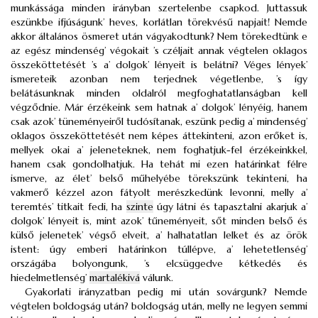
munkássága minden irányban szertelenbe csapkod. Juttassuk
eszünkbe ifjúságunk’ heves, korlátlan törekvésű napjait! Nemde
akkor általános ösmeret után vágyakodtunk? Nem törekedtünk e
az egész mindenség’ végokait ’s czéljait annak végtelen oklagos
összeköttetését ’s a’ dolgok’ lényeit is belátni? Véges lények’
ismereteik azonban nem terjednek végetlenbe, ’s így
belátásunknak minden oldalról megfoghatatlanságban kell
végződnie. Már érzékeink sem hatnak a’ dolgok’ lényéig, hanem
csak azok’ tüneményeiről tudósítanak, eszünk pedig a’ mindenség’
oklagos összeköttetését nem képes áttekinteni, azon erőket is,
mellyek okai a’ jeleneteknek, nem foghatjuk-fel érzékeinkkel,
hanem csak gondolhatjuk. Ha tehát mi ezen határinkat félre
ismerve, az élet’ belső műhelyébe törekszünk tekinteni, ha
vakmerő kézzel azon fátyolt merészkedünk levonni, melly a’
teremtés’ titkait fedi, ha
szinte
úgy látni és tapasztalni akarjuk a’
dolgok’ lényeit is, mint azok’ tűneményeit, sőt minden belső és
külső jelenetek’ végső elveit, a’ halhatatlan lelket és az örök
istent: úgy emberi határinkon túllépve, a’ lehetetlenség’
országába bolyongunk, ’s elcsüggedve kétkedés és
hiedelmetlenség’
martalékivá
válunk.
Gyakorlati irányzatban pedig mi után sovárgunk? Nemde
végtelen boldogság után? boldogság után, melly ne legyen semmi