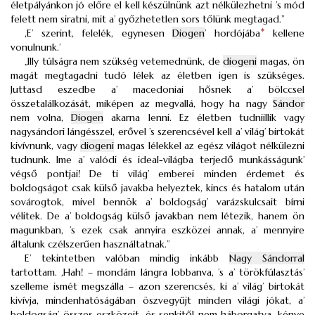
életpályánkon jó előre el kell készülnünk azt nélkülezhetni ’s mód
felett nem siratni, mit a’ győzhetetlen sors tőlünk megtagad.”
,E’ szerint, felelék, egynesen
Diogen
’ hordójába
*
kellene
vonulnunk.’
„Illy túlságra nem szükség vetemednünk, de
diogeni
magas, ön
magát megtagadni tudó lélek az életben igen is szükséges.
Juttasd eszedbe a’ macedoniai hősnek a’ bölccsel
összetalálkozását, miképen az megvallá, hogy ha nagy
Sándor
nem volna,
Diogen
akarna lenni. Ez életben tudniillik vagy
nagysándori lángésszel, erővel ’s szerencsével kell a’ világ’ birtokát
kivívnunk, vagy
diogeni
magas lélekkel az egész világot nélkülezni
tudnunk. Ime a’ valódi és ideal-világba terjedő munkásságunk’
végső pontjai! De ti világ’ emberei minden érdemet és
boldogságot csak külső javakba helyeztek, kincs és hatalom után
sovárogtok, mivel bennök a’ boldogság’ varázskulcsait bírni
vélitek. De a’ boldogság külső javakban nem létezik, hanem ön
magunkban, ’s ezek csak annyira eszközei annak, a’ mennyire
általunk czélszerűen használtatnak.”
E’ tekintetben valóban mindig inkább
Nagy Sándorral
tartottam. ,Hah! – mondám lángra lobbanva, ’s a’ törökfúlasztás’
szelleme ismét megszálla – azon szerencsés, ki a’ világ’ birtokát
kivívja, mindenhatóságában öszvegyűjt minden világi jókat, a’
boldogság’ összes eszközeit, és senkitől nem háborgatva, kénye