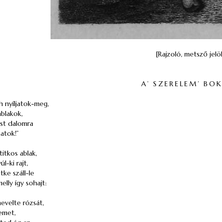
[Rajzoló, metsző jelöl
A’ SZERELEM’ BOK
oh nyíljatok-meg,
ablakok,
ést dalomra
zatok!”
 titkos ablak,
l-ki rajt,
tke száll-le
elly így sohajt:
evelte rózsát,
vemet,