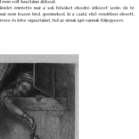
d nem volt hasztalan áldozat.
füleidet érintette már a’ sok hősöket elsodró ütközet’ szele; de te
már nem leszen tiéd, gyermeked, ki a’ csata’ első rendében elesett,
ve és lelve vigasztalást, hol az úrnak igéi vannak följegyezve.