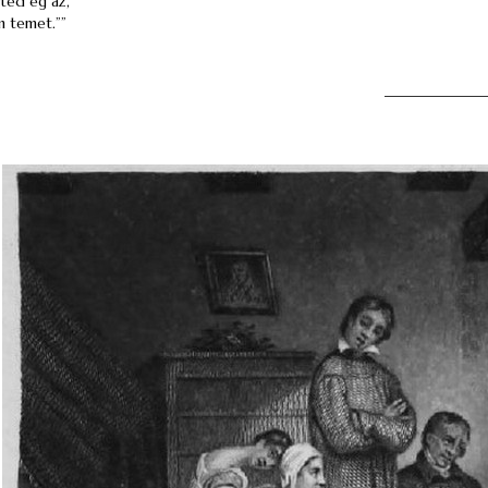
rted ég az,
em temet.””
_____________