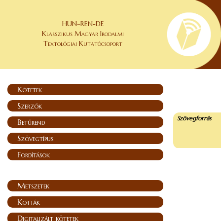
HUN–REN-DE
Klasszikus Magyar Irodalmi
Textológiai Kutatócsoport
Kötetek
Szerzők
Szövegforrás
Betűrend
Szövegtípus
Fordítások
Metszetek
Kották
Digitalizált kötetek