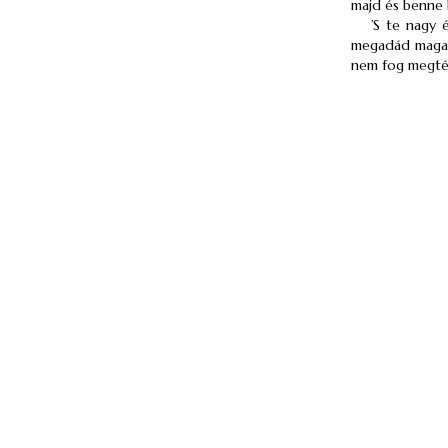
majd és benne b
’S te nagy 
megadád maga
nem fog megtérn