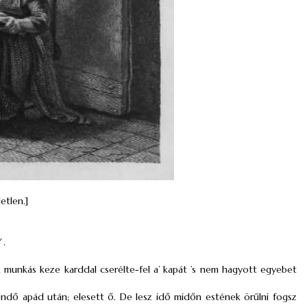
etlen.]
.
k munkás keze karddal cserélte-fel a’ kapát ’s nem hagyott egyebet
vendő apád után; elesett ő. De lesz idő midőn estének örűlni fogsz