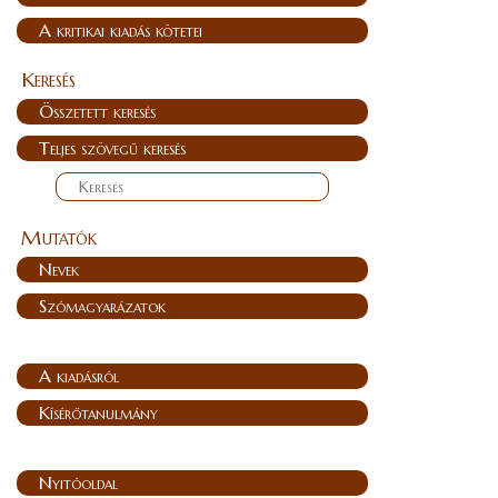
A kritikai kiadás kötetei
Keresés
Összetett keresés
Teljes szövegű keresés
Mutatók
Nevek
Szómagyarázatok
A kiadásról
Kísérőtanulmány
Nyitóoldal