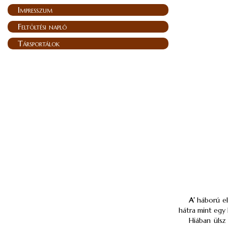
Impresszum
Feltöltési napló
Társportálok
A’
háború el
hátra mint egy
Hiában ülsz