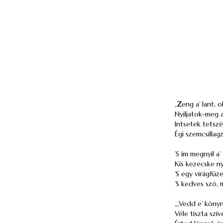
„
Z
eng a’ lant, 
Nyiljatok-meg 
Intsetek tetsz
Égi szemcsillag
’S ím megnyíl a’
Kis kezecske nyú
’S egy virágfüze
’S kedves szó, m
„„Vedd e’ könyn
Véle tiszta szí