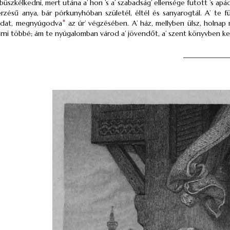
üszkélkedni, mert utána a’ hon ’s a’ szabadság’ ellensége futott ’s apá
érzésű anya, bár
pórkunyhóban
születél, éltél és sanyarogtál. A’ te 
dat, megnyúgodva
*
az úr’ végzésében. A’ ház, mellyben ülsz, holnap 
i többé; ám te nyúgalomban várod a’ jövendőt, a’ szent könyvben keres
_____________