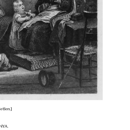
etlen.]
NYA.