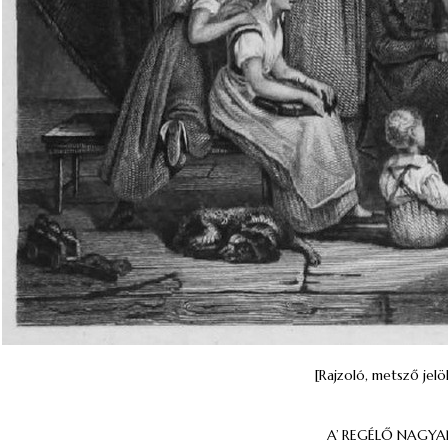
[Rajzoló, metsző jelöl
A’ REGÉLŐ NAGYA