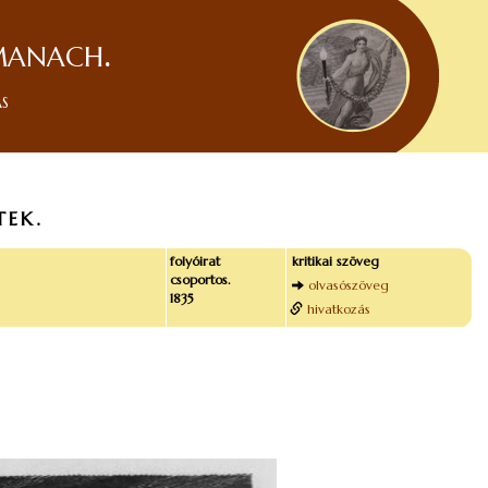
manach.
ás
TEK.
folyóirat
kritikai szöveg
csoportos.
olvasószöveg
1835
hivatkozás