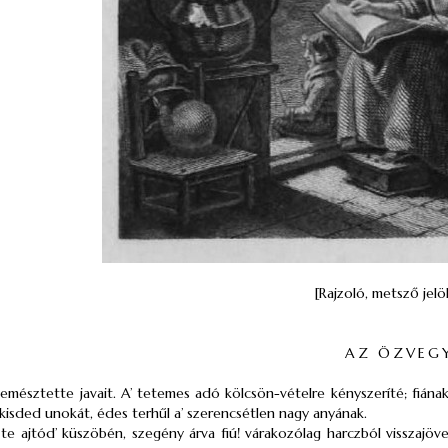
[Rajzoló, metsző jelöl
AZ ÖZVEGY
emésztette javait. A’
tetemes
adó kölcsön-vételre kényszeríté; fiána
kisded
unokát, édes terhűl a’ szerencsétlen nagy anyának.
 te ajtód’ küszöbén, szegény árva fiú! várakozólag harczból visszajö