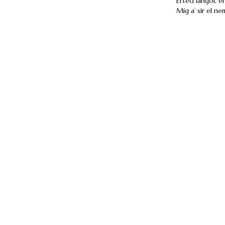
Érted lángol, é
Míg a’ sír el n