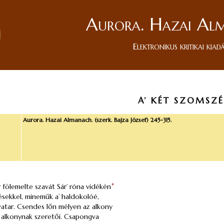
Aurora. Hazai Al
Elektronikus kritikai kiad
A’ KÉT SZOMSZÉ
Aurora. Hazai Almanach. (szerk. Bajza József) 245-315.
fölemelte szavát Sár’ róna vidékén
*
ésekkel, mineműk a’ haldokolóé,
vatar. Csendes lőn mélyen az alkony
z alkonynak szeretői. Csapongva