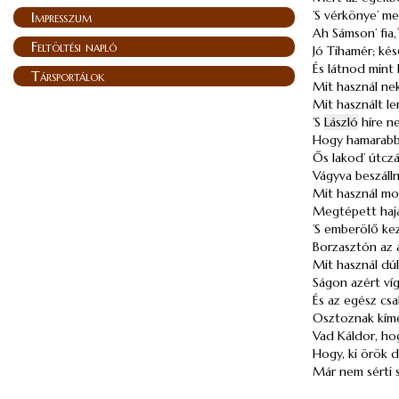
’S vérkönye’ me
Impresszum
Ah Sámson’ fia,
Feltöltési napló
Jó Tihamér; ké
És látnod mint
Társportálok
Mit használ ne
Mit használt l
’S
László
híre n
Hogy hamarabb 
Ős lakod’ útczái
Vágyva beszállná
Mit használ mos
Megtépett haja
’S emberölő ke
Borzasztón az a
Mit használ dú
Ságon azért ví
És az egész csa
Osztoznak kímé
Vad Káldor, hog
Hogy, ki örök d
Már nem sérti 