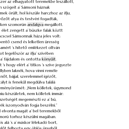
er az elhagyatott teremekbe leszállott,
 szögeit a’ Sámsoni háznak
rmek örült, hol készüle harczhoz az ifju,
yőzőt atya és testvéri fogadták,
yeken szomorún
andalgva
megállott.
élet zengett a’ büszke falak köztt
incscsel Sámsonnak háza jeles volt:
ntő csend és lelketlen üresség
amért ’s hitető emlékezet oltván
ot legelőször az ifju’ szivében
’ fájdalom és ontotta
könyűit
.
’s hogy elért a’ titkos ’s szíve jegyezte
lyben laknék, hova vinni reméle
őt, bájjal, szerelemmel igézőt,
ályt is fenekűl megdúlva találá
 reményörömét: „Nem kölletek, úgymond
hiu készületek, nem kölletek immár:
zetségét megemészti ez a’ bú,
yék iszonyodván fogja beszélni.”
d elvonta magát a’ bel teremekből
morú torhoz készülni magában.
s alá ’s a’ máskor lélekadó bort,
őt felhozta egy öblös üregből