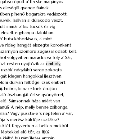
lgatva röpült a’ fecske magányos
’s eleségűl gyenge fiainak
 füben pihenő bogarakra vadászott.
uvék, hallván a’ dúlakodó vészt,
ült immár a’ kis tücsök és víg
 feleselt egyhangu dalokban.
’ buta kóborlása is, a’ mint
 rideg hangját elszegte koronként
 szárnyon szomorú zúgással odább kelt.
ol völgyeiben maradozva foly a’ Sár,
közt resten nyujtózik az
omboly
,
 uszók’ négylábú serge zokogta
szágát idegen hangokkal ijesztvén
bölöm durván felbőge; csak embert
áj. Ember, ki az estnek örüljön
aló öszhangját értse gyönyörrel,
elő. Sámsonnak háza miért van
lanúl? A’ nép, melly benne zsibonga,
lán? Vagy puszta-e ’s néptelen a’ vár,
dója ’s merész küldője csatákra?
ki sötét fegyverben a’ belteremekből
éptekkel elő tör, az ifjú?
 kiáltó bú réműletes arczán