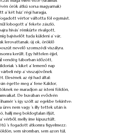
zát maga ellen vitte (siralmas
vén örök átkú sorsa magyarnak)
tt a’ két ház’ régi haragja,
 fogadott vértor váltotta föl egymást.
űl lobogott a’ fekete zászló,
ajra hivás’ rémkürte rivalgott,
 míg bajviselőt tuda küldeni a’ vár,
ak lerovattanak: új ok, öröklő
boszút nevelő szomszédi viszályra.
sonra kerűlt. Egy hittelen éjjel,
l
vendég táborban időzött,
ldoriak ’s kiket a’ lemenő nap
’ várbeli nép a’ visszajövőnek
. Elesének az éji had által:
yán égette meg a’ fene Káldor,
öknek ne maradjon az isteni földön,
hamvaikat. De buvában evődvén
ihamér ’s így szólt az egekbe tekintve:
 üres nem vagy ’s illy tettek után is
ó, hallj meg boldogtalan ifjút,
’ vérből, melly íme kipusztúlt.
étű ’s fogadott átkomra figyelmezz:
öldön, sem síromban, sem azon túl,