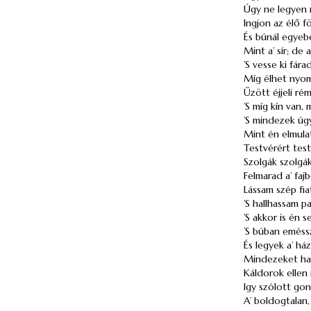
Úgy ne legyen 
Ingjon az élő f
És búnál egyeb
Mint a’ sír; de a
’S vesse ki fára
Míg élhet nyo
Űzött éjjeli ré
’S míg kín van, 
’S mindezek úgy
Mint én elmula
Testvérért test
Szolgák szolgák
Felmarad a’ fajb
Lássam szép fi
’S hallhassam p
’S akkor is én 
’S búban eméssz
És legyek a’ há
Mindezeket hall
Káldorok ellen
Igy szólott go
A’ boldogtalan, é