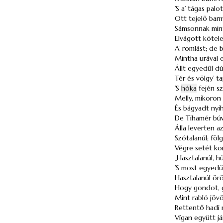
’S a’ tágas pal
Ott tejelő bar
Sámsonnak mint
Elvágott kötele
A’ romlást; de 
Mintha urával e
Állt egyedűl d
Tér és völgy’ t
’S
hóka
fején sz
Melly, mikoron
És bágyadt nyih
De Tihamér búval
Álla leverten az
Szótalanúl; föl
Végre setét kom
„Hasztalanúl, h
’S most egyedű
Hasztalanúl ör
Hogy gondot, g
Mint rabló jöv
Rettentő hadi 
Vígan együtt já