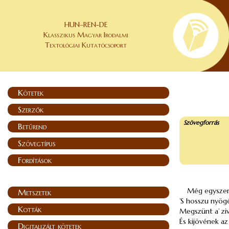
HUN–REN-DE
Klasszikus Magyar Irodalmi
Textológiai Kutatócsoport
Kötetek
Szerzők
Szövegforrás
Betűrend
Szövegtípus
Fordítások
Még egyszer 
Metszetek
’S hosszu nyög
Kották
Megszünt a’ zi
És kijövének a
Digitalizált kötetek