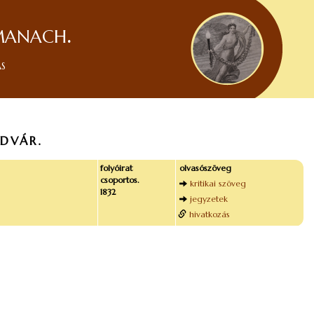
manach.
ás
DVÁR.
folyóirat
olvasószöveg
csoportos.
kritikai szöveg
1832
jegyzetek
hivatkozás