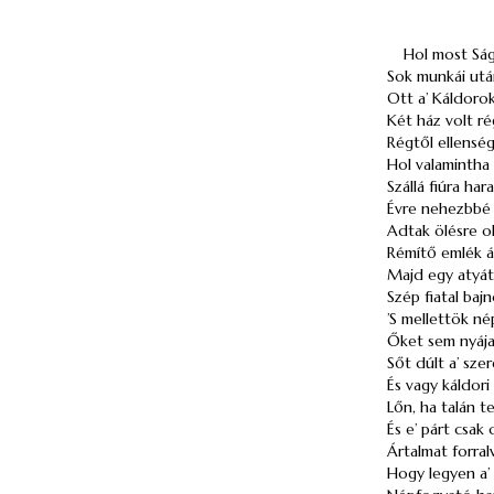
Hol most Ság
Sok munkái után
Ott a’ Káldorok
Két ház volt ré
Régtől ellenség
Hol valamintha 
Szállá fiúra ha
Évre nehezbbé 
Adtak ölésre ok
Rémítő emlék ál
Majd egy atyát 
Szép fiatal baj
’S mellettök né
Őket sem nyájas
Sőt dúlt a’ szer
És vagy káldor
Lőn, ha talán t
És e’ párt csak
Ártalmat forral
Hogy legyen a’ 