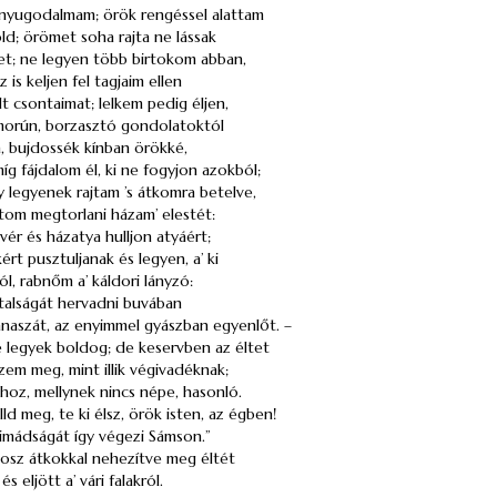
nyugodalmam; örök rengéssel alattam
öld; örömet soha rajta ne lássak
et; ne legyen több birtokom abban,
z is keljen fel tagjaim ellen
dt csontaimat; lelkem pedig éljen,
morún, borzasztó gondolatoktól
m, bujdossék kínban örökké,
míg fájdalom él, ki ne fogyjon azokból;
 legyenek rajtam ’s átkomra betelve,
tom megtorlani házam’ elestét:
vér és házatya hulljon atyáért;
ért pusztuljanak és legyen, a’ ki
ól, rabnőm a’ káldori lányzó:
atalságát hervadni buvában
anaszát, az enyimmel gyászban egyenlőt. –
se legyek boldog; de keservben az éltet
em meg, mint illik végivadéknak;
zhoz, mellynek nincs népe, hasonló.
d meg, te ki élsz, örök isten, az égben!
 imádságát így végezi Sámson.”
nosz átkokkal nehezítve meg éltét
s eljött a’ vári falakról.