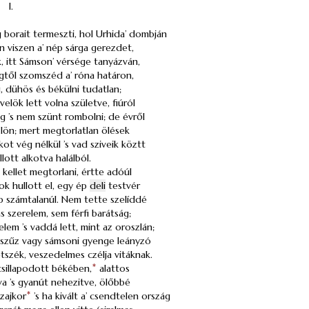
I.
 borait termeszti, hol Urhida’ dombján
 viszen a’ nép sárga gerezdet,
, itt Sámson’ vérsége tanyázván,
gtől szomszéd a’ róna határon,
, dühös és békülni tudatlan;
velök lett volna születve, fiúról
rag ’s nem szünt rombolni; de évről
lön; mert megtorlatlan ölések
ot vég nélkül ’s vad sziveik köztt
lott alkotva halálból.
kellet megtorlani, értte adóúl
nok hullott el, egy ép
deli
testvér
p számtalanúl. Nem tette szelíddé
 szerelem, sem férfi barátság;
elem ’s vaddá lett, mint az oroszlán;
i szűz vagy sámsoni gyenge leányzó
etszék, veszedelmes czélja vitáknak.
 csillapodott békében,
*
alattos
va ’s gyanút nehezitve, ölőbbé
zajkor
*
’s ha kivált a’ csendtelen ország