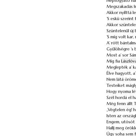
Népfogyató harc
Megszakadás lé
Akkor nyílttá le
’S eskü szerint
Akkor szüntelen
Szüntelenűl új b
’S míg volt kar,
A’ rótt bántalm
Gyűlölségre ’s 
Most a’ sor Sám
Míg fia
Lászlóva
Meglepték a’ ká
Élve hagyott, a
Nem látá örömét
Testeiket mágl
Hogy nyoma lét
Szél hordá el 
Még fenn állt T
„Végtelen ég! ha
Isten az országl
Engem, utósót a
Hallj meg örökl
Úgy soha sem f