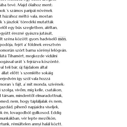
otába tevé. Majd ólaihoz ment:
mok ’s számos paripái növének
 házához méltó vala, mostan
k ’s jászlok’ töredéki mutatták
belől egy bús szegletben, aléltan,
gyütt érezné gyászra jutását,
últ széna között gyors hadviselő
mén
,
apodója, fejét a’ földnek eresztvén
omorún szórt barna sörényi lelógván.
 látá Tihamért, megkezde vidúlni
ogással urát ’s fejrázva köszönté.
 teli bár, új fájdalom által
 állat előtt ’s szemlélte sokáig
gerjedvén így szól vala hozzá
oran ’s fájt, a’ mit monda, szivének:
ű szolga, vivőm, míg kelle, csatákon,
l társam, mindentől elmaradottnak,
ömed; nem, hogy tápláljalak és nem,
azdád, pihenő napjaidra viseljek,
ök én, lovagodból gyilkosod. Eddig
munkákban, vér lepte mezőkön,
rtunk, rémültelen annyi halál köztt.