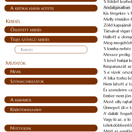
’S földet korho
Andalgásaiban
A kritikai kiadás kötetei
Kis férgekre ’s
Melly rémülve b
Keresés
Zöld kapujánál 
Összetett keresés
Társaival vígan
Hallott a’ dongó
Teljes szövegű keresés
Meg-megütődve
’S lomha nehéz
Messze pedig, h
’S késő habjai 
Mutatók
Búspanaszát az
Nevek
’S a’ vizek’ or
A’ bika torku 
Szómagyarázatok
Nem látott a’ t
És szenderre cs
Ember nem jön 
A kiadásról
Most olly rajta
Ünnepet űl-e ta
Kísérőtanulmány
A’ daliák’ foga
Vagy ki az, a’ 
Lélekdöbbentő l
Nyitóoldal
Mért az egekbe