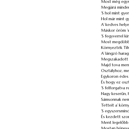
Most még egysz
Megjárá minden
’S hol mint gye
Hol már mint g
A’ kedves hel
Máskor öröm ’s 
’S fegyverrel k
Most megdöbbe
Környezték Tih
A’ lángzó harag
Megszakadott a
Majd tova ment 
Osztályhoz, mel
Egykoron édes n
És hogy ez oszt
’S felforgatva
Nagy keserűn, 
Sámsonnak nem
Tetteit a’ körn
’S egyszersmin
És kezdett szo
Ment legelőbb i
Mostan búnevel