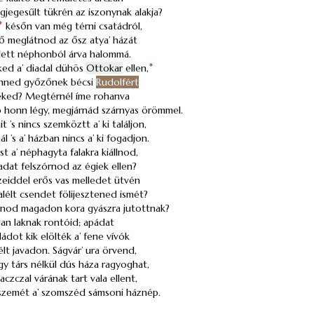
gjegesűlt tükrén az iszonynak alakja?
*
későn van még térni csatádról,
ső meglátnod az ősz atya’ házát
 lett néphonból árva halommá.
ked a’ diadal dühös
Ottokar
ellen,
*
enned győzőnek bécsi
Rudolfért
eked? Megtérnél íme rohanva
honn légy, megjárnád szárnyas örömmel.
t ’s nincs szemköztt a’ ki találjon,
l ’s a’ házban nincs a’ ki fogadjon.
t a’ néphagyta falakra kiállnod,
dat felszórnod az égiek ellen?
zeiddel erős vas melledet ütvén
lélt csendet fölijesztened ismét?
lnod magadon kora gyászra jutottnak?
gan laknak rontóid; apádat
ládot kik elölték a’ fene vívók
lt javadon. Ságvár’ ura örvend,
y társ nélkül dús háza ragyoghat,
aczczal várának tart vala ellent,
szemét a’ szomszéd sámsoni háznép.