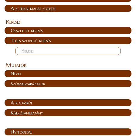
A kritikai kiadás kötetei
Keresés
Összetett keresés
Teljes szövegű keresés
Mutatók
Nevek
Szómagyarázatok
A kiadásról
Kísérőtanulmány
Nyitóoldal