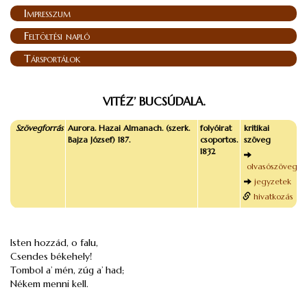
Impresszum
Feltöltési napló
Társportálok
VITÉZ’ BUCSÚDALA.
Szövegforrás
Aurora. Hazai Almanach. (szerk.
folyóirat
kritikai
Bajza József) 187.
csoportos.
szöveg
1832
olvasószöveg
jegyzetek
hivatkozás
Isten hozzád, o falu,
Csendes békehely!
Tombol a’
mén
, zúg a’ had;
Nékem menni kell.