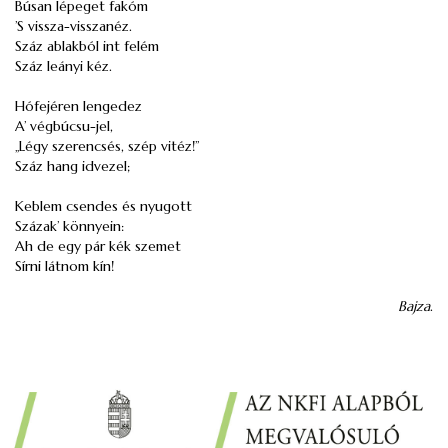
Búsan lépeget
fakóm
’S vissza-visszanéz.
Száz ablakból int felém
Száz leányi kéz.
Hófejéren lengedez
A’ végbúcsu-jel,
„Légy szerencsés, szép vitéz!”
Száz hang idvezel;
Keblem csendes és nyugott
Százak’ könnyein:
Ah de egy pár kék szemet
Sírni látnom kín!
Bajza
.