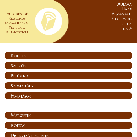
Aurora.
Hazai
Almanach.
HUN–REN-DE
Klasszikus
Elektronikus
Magyar Irodalmi
kritikai
Textológiai
kiadás
Kutatócsoport
Kötetek
Szerzők
Betűrend
Szövegtípus
Fordítások
Metszetek
Kották
Digitalizált kötetek