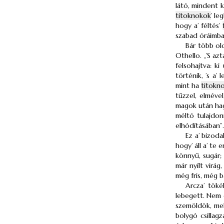
látó, mindent k
titoknokok
’ le
hogy a’ féltés’
szabad óráimban
Bár több ol
Othello. „’S az
felsohajtva: k
történik, ’s a’
mint ha
titokn
tűzzel, elméve
magok után hag
méltó tulajdon
elhódításában”
Ez a’ bizoda
hogy’ áll a’ te
könnyű, sugár;
már nyílt virág
még fris, még b
Arcza’ töké
lebegett. Nem e
szemöldök, mell
bolygó csillag