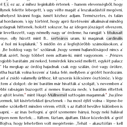
vel
t. i.
ez az, a’ mihez leginkább értenek – hanem elevenségből, hogy
llynek felette lebegett, ’s ugy vélte magát a’ leszakadástól megóvni,
helyest kivánni fogja, ismét kézhez adjam. Természetes, és talán
 hordanom; ’s igy történt, hogy apró fizetéseim’ alkalmával mindég
azdagnak hittenek; holott sokszor, ha az idegen jószágot elveszem,
 levetkezett, vagy némelly nagy ur’ érdeme, ha rangját ’s
titulusait
énye, olly hízott mint B…
serteáros
uram, ki magának
cardinális
’ hol mi koplalunk.” ’S midőn én a’ legfejtörőbb számolásokon, a’
k: „Be boldog vagy te” szólának „hogy semmi hajlandóságod nincs a’
altak azért, hogy többet nem adtam-ki, mint vagyonom. – „Pénzes
 legjobb barátaim „mi neked, temérdek kincseid mellett, egykét palacz
t!” Ha megkap az ördög hajadnak csak egy szálán, övé vagy örökre,
intha huzták volna kezem’ a’ táska felé, mellyben a’ grófét hordozám.
l a’ zsidó valamelly úrfihoz, kit uzsorás kölcsönre ösztönöz; ’s légy
m a’ dolgot: de im’ barátim már hivatták a’ szolgát, ’s nevemben a’
ébbi rabságán buzogott a’ nemes franczia nedv, ’s barátim éltettek
z ajtót lesém;
*
mint Hugó
Müllnernél
suttogám magamnak
*
„ha jőne
mek, kit kisértetekkel ijesztenek – ha most éjfél volna – lépne-be
lőmbe szökellett minden vérem; ettől, s az italtól hevűlve különben is
csapni, – az inas befogni; a’ gróf szememre hányá, hogy neki hálával
s épen nem fizetek; … fültem, fáztam, ájultam. Ekkor közeledék a’ gróf
fojtva, hogy lehetetlen volt megértenie: „Tehát – akasztófán – kell