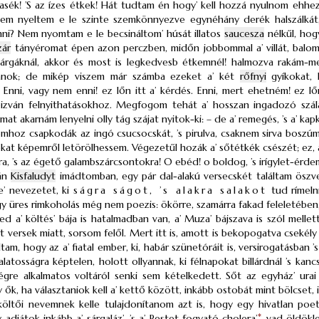
vasék! ’S az ízes étkek! Hát tudtam én hogy’ kell hozzá nyulnom ehhez
em nyeltem e le szinte szemkönnyezve egynéhány derék halszálkát, 
ni? Nem nyomtam e le becsináltom’ húsát illatos
saucesza
nélkűl, hog
zár
tányéromat épen azon perczben, midőn jobbommal a’ villát, balomm
párgáknál, akkor és most is legkedvesb étkemnél! halmozva rakám-m
ánok; de mikép viszem már számba ezeket a’ két
rőfnyi
gyíkokat, 
Enni, vagy nem enni! ez lőn itt a’ kérdés. Enni, mert ehetném! ez lőn
izván felnyithatásokhoz. Megfogom tehát a’ hosszan ingadozó szála
at akarnám lenyelni olly tág szájat nyitok-ki: – de a’ remegés, ’s a’
omhoz csapkodák az ingó csucsocskát, ’s pirulva, csaknem sirva boszúmb
okat képemről letörölhessem. Végezetűl hozák a’ sőtétkék csészét; ez, a
ra, ’s az égető galambszárcsontokra! O ebéd! o boldog, ’s irígylet-érde
lán
Kisfaludyt
imádtomban, egy pár dal-alakú versecskét találtam öszve
e’ nevezetet, ki
ságra ságot, ’s alakra salakot
tud rímeln
ogy üres rimkoholás még nem poezis: ökörre, szamárra fakad feleletében, 
ed a’ költés’ bája is hatalmadban van, a’ Muza’ bájszava is szól melle
rt versek miatt, sorsom felől. Mert itt is, amott is bekopogatva cseké
áltam, hogy az a’ fiatal ember, ki, habár szünetóráit is, versirogatásban 
lalatosságra képtelen, holott ollyannak, ki félnapokat billárdnál ’s kanc
tségre alkalmatos voltáról senki sem kételkedett. Sőt az egyház’ ur
ők, ha választaniok kell a’ kettő között, inkább ostobát mint bölcset,
öltői nevemnek kelle tulajdonítanom azt is, hogy egy hivatlan poetizá
y adjátok inkább a’ sárgaláz’, ’s a’ Pestet fogyató cholera’
*
vad öldöklet