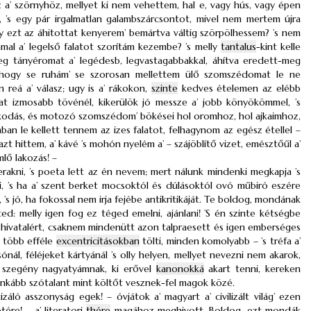
 a’ szörnyhöz, mellyet ki nem vehettem, hal e, vagy hús, vagy épen
’s egy pár irgalmatlan galambszárcsontot, mivel nem mertem újra
y ezt az áhitottat kenyerem’ bemártva váltig szörpölhessem? ’s nem
al a’ legelső falatot szorítám kezembe? ’s melly
tantalus
-kint kelle
eg tányéromat a’ legédesb, legvastagabbakkal, áhítva eredett-meg
hogy se ruhám’ se szorosan mellettem ülő szomszédomat le ne
 reá a’ válasz; ugy is a’ rákokon,
szinte
kedves ételemen az elébb
t izmosabb tövénél, kikerülök jó messze a’ jobb könyökömmel, ’s
 kapkodás, és motozó szomszédom’ bökései hol oromhoz, hol ajkaimhoz,
an le kellett tennem az izes falatot, felhagynom az egész étellel –
zt hittem, a’ kávé ’s mohón nyelém a’ – szájöblítő vizet, emésztőűl a’
mlő lakozás! –
rakni, ’s poeta lett az én nevem; mert nálunk mindenki megkapja ’s
i, ’s ha a’ szent berket mocsoktól és dúlásoktól ovó műbiró eszére
’s jó, ha fokossal nem irja fejébe antikritikáját. Te boldog, mondának
tted: melly igen fog ez téged emelni, ajánlani! ’S én szinte kétségbe
ly hivatalért, csaknem mindenütt azon talpraesett és igen emberséges
’s több efféle
excentricitásokban
tölti, minden komolyabb – ’s tréfa a’
sónál, féléjeket kártyánál ’s olly helyen, mellyet nevezni nem akarok,
ai szegény nagyatyámnak, ki erővel
kanonokká
akart tenni, kereken
 inkább szótalant mint költőt vesznek-fel magok közé.
ló asszonyság egek! – óvjátok a’ magyart a’ civilizált világ’ ezen
ére! – a’ literatori
thére
magához meghivott. Boldog, ezt mondák