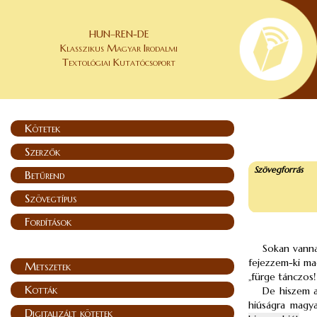
HUN–REN-DE
Klasszikus Magyar Irodalmi
Textológiai Kutatócsoport
Kötetek
Szerzők
Szövegforrás
Betűrend
Szövegtípus
Fordítások
Sokan vanna
fejezzem-ki mag
Metszetek
„fürge tánczos!
Kották
De hiszem a
hiúságra magya
Digitalizált kötetek