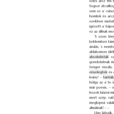
édes arcz fris
fogsor átcsillo
sem ez a’ csin
homlok és arcz
ezekben mutatk
igézett a’ bájo
ez az állnak m
’S ezen lén
keblemben támad
árulás, ’s nem
ablakomon ülék
absolutisták
’ v
gondolatnak méz
tenger viszály
enyelegtek
és d
leány! –
tantal
hölgy az a’ te
már poesis, – 
leszek kiüzni 
mert szép, val
meglopná valak
almáinak! – –
Ugy látszik