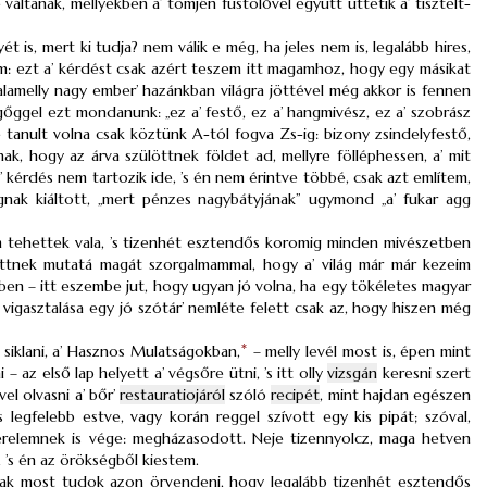
áltanak, mellyekben a’ tömjén füstölővel együtt üttetik a’ tisztelt-
 is, mert ki tudja? nem válik e még, ha jeles nem is, legalább hires,
m: ezt a’ kérdést csak azért teszem itt magamhoz, hogy egy másikat
valamelly nagy ember’ hazánkban világra jöttével még akkor is fennen
őggel ezt mondanunk: „ez a’ festő, ez a’ hangmivész, ez a’ szobrász
 tanult volna csak köztünk A-tól fogva Zs-ig: bizony zsindelyfestő,
k, hogy az árva szülöttnek földet ad, mellyre fölléphessen, a’ mit
’ kérdés nem tartozik ide, ’s én nem érintve többé, csak azt említem,
ak kiáltott, „mert pénzes nagybátyjának” ugymond „a’ fukar agg
 tehettek vala, ’s tizenhét esztendős koromig minden mivészetben
ttnek mutatá magát szorgalmammal, hogy a’ világ már már kezeim
ében – itt eszembe jut, hogy ugyan jó volna, ha egy tökéletes magyar
n vigasztalása egy jó szótár’ nemléte felett csak az, hogy hiszen még
siklani, a’ Hasznos Mulatságokban,
*
– melly levél most is, épen mint
 az első lap helyett a’ végsőre ütni, ’s itt olly
vizsgán
keresni szert
vel olvasni a’ bőr’
restauratiojáról
szóló
recipét
, mint hajdan egészen
’s legfelebb estve, vagy korán reggel szívott egy kis pipát; szóval,
 szerelemnek is vége: megházasodott. Neje tizennyolcz, maga hetven
 ’s én az örökségből kiestem.
ak most tudok azon örvendeni, hogy legalább tizenhét esztendős