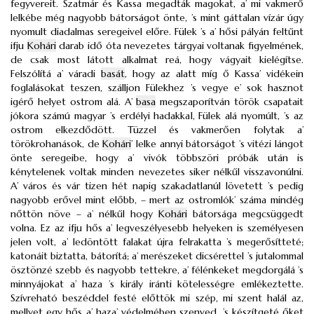
fegyvereit. Szatmár és Kassa megadták magokat, a’ mi vakmerő
lelkébe még nagyobb bátorságot önte, ’s mint gáttalan vízár úgy
nyomult diadalmas seregeivel előre. Fülek ’s a’ hősi pályán feltűnt
ifju
Kohári
darab idő óta nevezetes tárgyai voltanak figyelmének,
de csak most látott alkalmat reá, hogy vágyait kielégítse.
Felszólítá a’ váradi
basát
, hogy az alatt míg ő Kassa’ vidékein
foglalásokat teszen, szálljon Fülekhez ’s vegye e’ sok hasznot
igérő helyet ostrom alá. A’
basa
megszaporítván török csapatait
jókora számú magyar ’s erdélyi hadakkal, Fülek alá nyomúlt, ’s az
ostrom elkezdődött. Tüzzel és vakmerően folytak a’
törökrohanások, de
Kohári
’ lelke annyi bátorságot ’s vitézi lángot
önte seregeibe, hogy a’ vivók többszöri próbák után is
kénytelenek voltak minden nevezetes siker nélkűl visszavonúlni.
A’ város és vár tizen hét napig szakadatlanúl lövetett ’s pedig
nagyobb erővel mint előbb, – mert az ostromlók’ száma mindég
nőttön növe – a’ nélkűl hogy
Kohári
bátorsága megcsüggedt
volna. Ez az ifju hős a’ legveszélyesebb helyeken is személyesen
jelen volt, a’ ledöntött falakat újra felrakatta ’s megerősítteté;
katonáit biztatta, bátorítá; a’ merészeket dicsérettel ’s jutalommal
ösztönzé szebb és nagyobb tettekre, a’ félénkeket megdorgálá ’s
minnyájokat a’ haza ’s király iránti kötelességre emlékeztette.
Szívreható beszéddel festé előttök mi szép, mi szent halál az,
mellyet egy hős a’ haza’ védelmében szenved, ’s készítgeté őket