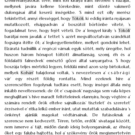
szemrehányásokat teve, mint lőn királya iránt hívtelen ’s hazáját,
mellynek javára kellene törekednie, mint dönté vakmerő
dulongásai által keserű inségekbe. ’S mind ezt olly merész
tekintettel, annyi élességgel, hogy
Tököli
, ki eddig iránta nyájasan
mutatkozott, elsáppadván a’ boszútól börtönbe viteté, ’s
fogadalmat teve, hogy fejét véteti. De a’ lengyel király ’s
Tököli
’
barátjai nem javalák a’ tettet ’s azért megváltoztatván szándékát
fogságra itélte őt; a’ legkegyetlenebbre, mellyet gondolni lehet.
Elzáratá tudniillik a’ regéczi várnak egyik sötét, mély üregébe, hol
huszon három hónapot töltött álmatlanság, szomj, éh és a’
földalatti falnedvek’ emésztő gőzei által sanyargatva. ’S hogy
boszúja teljes mértékű legyen, feldúlá mind azon szép birtokokat,
mellyek
Kohári
’ tulajdonai voltak, ’s nevezetesen a’
csábrági
vár’ egy részét földig rontatta. Mind ezeknek híre a’
szerencsétlen fogolynak tudtára esett, hogy inségei általa még
inkább neveltessenek: de őt e’ csapások’ nagysága sem vala képes
meghajlítani ’s híve maradt feltételeinek elannyira, hogy végtére a’
számára rendelt őrök eltelve sajnálkozás’ tisztelet’ és szeretet’
érzéseivel e’ ritka lelkű ember iránt, utat mutattak szabadulására ’s
önkényt ajánlák magokat védtársainak. De futásoknak a’
szerencse nem kedvezett. Téren, tetőn, erdők’ sivatagai között,
nem ismerve a’ tájt, midőn darab ideig bolyonganának, az éhség
őket egy faluba hajtotta, hol a’ szökevény őrök megismertetvén