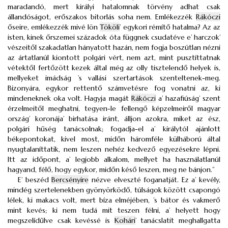
maradandó, mert királyi hatalomnak törvény adhat csak
állandóságot, erőszakos bitorlás soha nem. Emlékezzék
Rákóczi
őseire, emlékezzék mivé lön
Tököli
’ egykori rémítő hatalma? Az az
isten, kinek őrszemei századok óta függnek csudatéve e’ harczok’
vészeitől szakadatlan hányatott hazán, nem fogja boszútlan nézni
az ártatlanúl kiontott polgári vért, nem azt, mint pusztíttatnak
vétektől fertőzött kezek által még az olly tisztelendő helyek is,
mellyeket imádság ’s vallási szertartások szenteltenek-meg.
Bizonyára, egykor rettentő számvetésre fog vonatni az, ki
mindeneknek oka volt. Hagyja magát
Rákóczi
a’ hazafiúság’ szent
érzelmeitől meghatni, tegyen-le fellengő képzelmeiről magyar
ország’ koronája’ birhatása iránt, álljon azokra, miket az ész,
polgári hűség tanácsolnak; fogadja-el a’ királytól ajánlott
békepontokat, kivel most, midőn háromféle külháború által
nyugtalaníttatik, nem leszen nehéz kedvező egyezésekre lépni.
Itt az időpont, a’ legjobb alkalom, mellyet ha használatlanúl
hagyand, félő, hogy egykor, midőn késő leszen, meg ne bánjon.”
E’ beszéd
Bercsényire
nézve elveszté foganatját. Ez a’ kevély,
mindég szertelenekben gyönyörködő, túlságok között csapongó
lélek, ki makacs volt, mert bíza elméjében, ’s bátor és vakmerő
mint kevés; ki nem tudá mit teszen félni, a’ helyett hogy
megszelídűlve csak kevéssé is
Kohári
’ tanácslatit meghallgatta