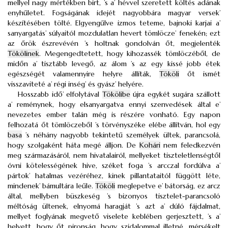
mellyel nagy mértékben birt, ’s a’ hévvel szeretett költés adának
enyhűletet. Fogságának idejét nagyobbára magyar versek’
készítésében tölté. Elgyengűlve izmos teteme, bajnoki karjai a’
sanyargatás’ súlyaitól mozdulatlan hevert tömlöcze’ fenekén; ezt
az őrök észrevévén ’s holtnak gondolván őt, megjelenték
Tökölinek
. Megengedtetett, hogy kihozassék tömlöczéből, de
midőn a’ tisztább levegő, az álom ’s az egy kissé jobb étek
egészségét valamennyire helyre állíták,
Tököli
őt ismét
visszaviteté a’ régi inség’ és gyász’ helyére.
Hosszabb idő’ elfolytával
Tökölibe
újra egykét sugára szállott
a’ reménynek, hogy elsanyargatva ennyi szenvedések által e’
nevezetes ember talán még is részére vonható. Egy napon
felhozatá őt tömlöczeből ’s törvényszéke elébe állítván, hol egy
basa
’s néhány nagyobb tekintetű személyek ültek, parancsolá,
hogy szolgaként háta megé álljon. De
Kohári
nem feledkezvén
meg származásáról, nem hivatalairól, mellyeket tiszteletlenségtől
óvni kötelességének hive, széket foga ’s arcczal fordúlva a’
pártok’ hatalmas vezéréhez, kinek pillantataitól függött léte,
mindenek’ bámultára leűle.
Tököli
meglepetve e’ bátorság, ez arcz
által, mellyben büszkeség ’s bizonyos tisztelet-parancsoló
méltóság ültenek, elnyomá haragját ’s azt a’ dúló fájdalmat,
mellyet foglyának megvető viselete keblében gerjesztett, ’s a’
helyett, hogy őt pironság, hogy szidalommal illetné, mérsékelt