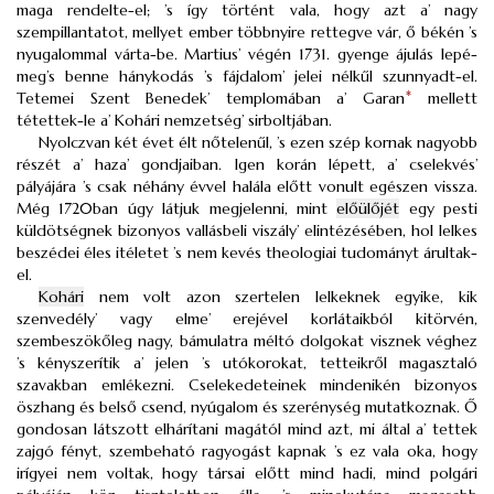
maga rendelte-el; ’s így történt vala, hogy azt a’ nagy
szempillantatot, mellyet ember többnyire rettegve vár, ő békén ’s
nyugalommal várta-be. Martius’ végén 1731. gyenge ájulás lepé-
meg’s benne hánykodás ’s fájdalom’ jelei nélkűl szunnyadt-el.
Tetemei Szent Benedek’ templomában a’ Garan
*
mellett
tétettek-le a’ Kohári nemzetség’ sirboltjában.
Nyolczvan két évet élt nőtelenűl, ’s ezen szép kornak nagyobb
részét a’ haza’ gondjaiban. Igen korán lépett, a’ cselekvés’
pályájára ’s csak néhány évvel halála előtt vonult egészen vissza.
Még 1720ban úgy látjuk megjelenni, mint
előülőjét
egy pesti
küldötségnek bizonyos vallásbeli viszály’ elintézésében, hol lelkes
beszédei éles itéletet ’s nem kevés theologiai tudományt árultak-
el.
Kohári
nem volt azon szertelen lelkeknek egyike, kik
szenvedély’ vagy elme’ erejével korlátaikból kitörvén,
szembeszökőleg nagy, bámulatra méltó dolgokat visznek véghez
’s kényszerítik a’ jelen ’s utókorokat, tetteikről magasztaló
szavakban emlékezni. Cselekedeteinek mindenikén bizonyos
öszhang és belső csend, nyúgalom és szerénység mutatkoznak. Ő
gondosan látszott elhárítani magától mind azt, mi által a’ tettek
zajgó fényt, szembeható ragyogást kapnak ’s ez vala oka, hogy
irígyei nem voltak, hogy társai előtt mind hadi, mind polgári