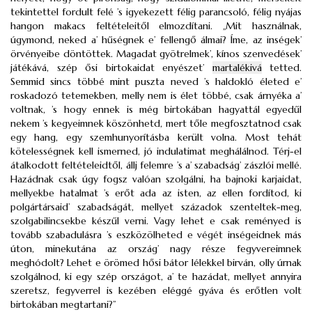
tekintettel fordult felé ’s igyekezett félig parancsoló, félig nyájas
hangon makacs feltételeitől elmozdítani. „Mit használnak,
úgymond, neked a’ hűségnek e’ fellengő álmai? Íme, az inségek’
örvényeibe döntöttek. Magadat gyötrelmek’, kínos szenvedések’
játékává, szép ősi birtokaidat enyészet’
martalékivá
tetted.
Semmid sincs többé mint puszta neved ’s haldokló életed e’
roskadozó tetemekben, melly nem is élet többé, csak árnyéka a’
voltnak, ’s hogy ennek is még birtokában hagyattál egyedűl
nekem ’s kegyeimnek köszönhetd, mert tőle megfosztatnod csak
egy hang, egy szemhunyorításba került volna. Most tehát
kötelességnek kell ismerned, jó indulatimat meghálálnod. Térj-el
átalkodott feltételeidtől, állj felemre ’s a’ szabadság’ zászlói mellé.
Hazádnak csak úgy fogsz valóan szolgálni, ha bajnoki karjaidat,
mellyekbe hatalmat ’s erőt ada az isten, az ellen fordítod, ki
polgártársaid’ szabadságát, mellyet századok szenteltek-meg,
szolgabilincsekbe készűl verni. Vagy lehet e csak reményed is
tovább szabadulásra ’s eszközölheted e végét inségeidnek más
úton, minekutána az ország’ nagy része fegyvereimnek
meghódolt? Lehet e örömed hősi bátor lélekkel birván, olly úrnak
szolgálnod, ki egy szép országot, a’ te hazádat, mellyet annyira
szeretsz, fegyverrel is kezében eléggé gyáva és erőtlen volt
birtokában megtartani?”