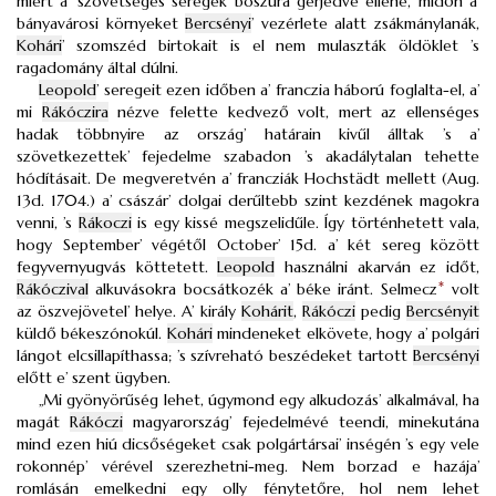
miért a’ szövetséges seregek boszúra gerjedve ellene, midőn a’
bányavárosi környeket
Bercsényi
’ vezérlete alatt zsákmánylanák,
Kohári
’ szomszéd birtokait is el nem mulaszták öldöklet ’s
ragadomány által dúlni.
Leopold
’ seregeit ezen időben a’ franczia háború foglalta-el, a’
mi
Rákóczira
nézve felette kedvező volt, mert az ellenséges
hadak többnyire az ország’ határain kivűl álltak ’s a’
szövetkezettek’ fejedelme szabadon ’s akadálytalan tehette
hódításait. De megveretvén a’ francziák Hochstädt mellett (Aug.
13d. 1704.) a’ császár’ dolgai derűltebb szint kezdének magokra
venni, ’s
Rákoczi
is egy kissé megszelidűle. Így történhetett vala,
hogy September’ végétől October’ 15d. a’ két sereg között
fegyvernyugvás köttetett.
Leopold
használni akarván ez időt,
Rákóczival
alkuvásokra bocsátkozék a’ béke iránt. Selmecz
*
volt
az öszvejövetel’ helye. A’ király
Kohárit
,
Rákóczi
pedig
Bercsényit
küldő békeszónokúl.
Kohári
mindeneket elkövete, hogy a’ polgári
lángot elcsillapíthassa; ’s szívreható beszédeket tartott
Bercsényi
előtt e’ szent ügyben.
„Mi gyönyörűség lehet, úgymond egy alkudozás’ alkalmával, ha
magát
Rákóczi
magyarország’ fejedelmévé teendi, minekutána
mind ezen hiú dicsőségeket csak polgártársai’ inségén ’s egy vele
rokonnép’ vérével szerezhetni-meg. Nem borzad e hazája’
romlásán emelkedni egy olly fénytetőre, hol nem lehet