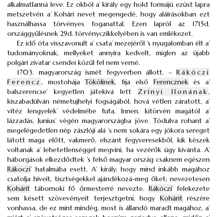
alkalmatlanná leve. Ez okból a’ király egy hold formájú ezüst lapra
metszetvén a’ Kohári nevet megengedé, hogy aláírásokban ezt
használhassa törvényes foganattal. Ezen lapról az 1715d.
országgyűlésnek 29d. törvényczikkelyében is van emlékezet.
Ez idő óta visszavonult a’ csata’ mezejéről ’s nyugalomban élt a’
tudományoknak, mellyeket annyira kedvelt, miglen az újabb
polgári zivatar csendei közűl fel nem verné.
1703. magyarország ismét fegyverben állott. –
Rákóczi
Ferencz
, mostohája
Tökölinek
, fija első
Ferencznek
és a’
balszerencse’ kegyetlen játekivá lett
Zrínyi Ilonának
,
kiszabadúlván németujhelyi fogságából, hová vétlen záratott, a’
vitéz lengyelek’ védelmébe futa. Innen, kitörvén magától a’
lázzadás, Junius’ végén magyarországba jöve. Tódulva rohant a’
megelégedetlen nép zászlóji alá ’s nem sokára egy jókora sereget
látott maga előtt, vakmerő, elszánt fegyveresekből, kik készek
voltanak a’ lehetetlenséggel megvíni, ha vezérők úgy kivánta. A’
háborgások elkezdődtek ’s felső magyar ország csaknem egészen
Rákoczi
’ hatalmába esett. A’ király, hogy mind inkább magához
csatolja híveit, tisztségekkel ajándékozá-meg őket; nevezetesen
Kohárit
tábornoki fő őrmesterré nevezte.
Rákóczi
’ felekezete
sem késett szövevényeit terjesztgetni, hogy
Kohárit
részére
vonhassa, de ez mint mindég, most is állandó maradt magához, a’