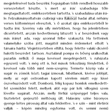
megjelelésével tuda beszélni. Fogságában több rendbeli hosszabb
versezeteket készíte, ’s mert az irás’ szabadsága tőle
megtagadtatott, emlékezetében tartotta, ’s szabadulása után írá-
le. Felzsákmányoltatván csábrági vára
Rákóczi
’ hadai által, néhány
verses költeményei elvesztek, ’s ő azokat újra emlékezetéből le
tudta írni. Szerény vala olly mértékben, hogy ha jelenlétében
dicsértetett, arczán kedvetlenség látszott ’s a’ beszédnek vagy
más irányt ada, vagy azonnal félbe szakasztá. Ha tetteinek
valamelyike szóba jött, magától minden érdemeket eltolt ’s
társaira hárítá. Végintézetében eltiltá, hogy felette valaki dicsérő
halotti beszédet tartson. Asztalánál pompa és bőség uralkodtak
pazarlás nélkűl; ő maga kevéssel megelégedett, ’s ruházata
egyszerű volt; ’s még ott is, hol mások tékozlásig fénylettek, ő
kevéssel vala több mint nem-szegény. Termete közép vala a’
sugár és zömök közt; tagjai izmosak, hibátlanok, kivéve jobbját,
melly az egri ostromban kapott sérelem miatt egy kissé
öszvehuzódott volt. Domború, félig kopasz homlok emelkedett-
fel szemöldei felett, mellyek alól egy pár kék villogású szem
lövelte sugárait. Arczán, melly férfiúi szépséggel teljes vala,
tiszteletet gerjesztő méltóság ült. Halavány színe bizonyos
gyenge kétes pirosság által vala felderítve, ’s e szín – mint életirói
vallják – képén mindég egyforma volt, és semmi nemű