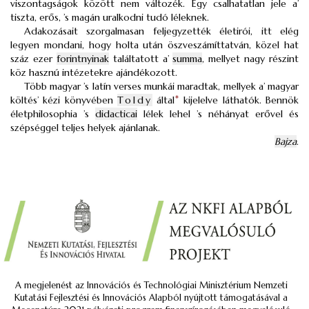
viszontagságok között nem változék. Egy csalhatatlan jele a’
tiszta, erős, ’s magán uralkodni tudó léleknek.
Adakozásait szorgalmasan feljegyzették életirói, itt elég
legyen mondani, hogy holta után öszveszámíttatván, közel hat
száz ezer
forintnyinak
találtatott a’
summa
, mellyet nagy részint
köz hasznú intézetekre ajándékozott.
Több magyar ’s latín verses munkái maradtak, mellyek a’ magyar
költés’ kézi könyvében
Toldy
által
*
kijelelve láthatók. Bennök
életphilosophia ’s
didacticai
lélek lehel ’s néhányat erővel és
szépséggel teljes helyek ajánlanak.
Bajza
.
A megjelenést az Innovációs és Technológiai Minisztérium Nemzeti
Kutatási Fejlesztési és Innovációs Alapból nyújtott támogatásával a