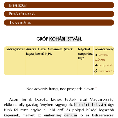
Impresszum
Feltöltési napló
Társportálok
GRÓF
KOHÁRI ISTVÁN
.
Szövegforrás
Aurora. Hazai Almanach. (szerk.
folyóirat
olvasószöveg
Bajza József) 1-39.
csoportos.
kritikai
1832
szöveg
jegyzetek
hivatkozás
Nec adversis frangi, nec prosperis elevari.
*
Azon férfiak között, kiknek tetteik által Magyarország’
előkorai olly gazdag fényben ragyognak,
Kohári István
úgy
tünik-fel mint egyike a’ lelki erő’ és polgári hűség’ legszebb
képeinek, mellyet az emberiség’
geniusa
jó és balszerencse’