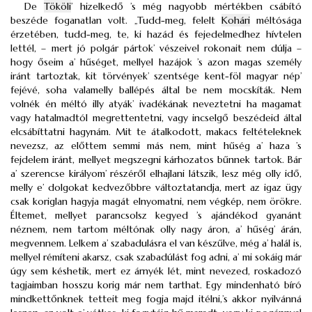
De
Tököli
’ hizelkedő ’s még nagyobb mértékben csábító
beszéde foganatlan volt. „Tudd-meg, felelt
Kohári
méltósága
érzetében, tudd-meg, te, ki hazád és fejedelmedhez hívtelen
lettél, – mert jó polgár pártok’ vészeivel rokonait nem dúlja –
hogy őseim a’ hűséget, mellyel hazájok ’s azon magas személy
iránt tartoztak, kit törvények’ szentsége kent-föl magyar nép’
fejévé, soha valamelly ballépés által be nem mocskíták. Nem
volnék én méltó illy atyák’ ivadékának neveztetni ha magamat
vagy hatalmadtól megrettentetni, vagy incselgő beszédeid által
elcsábíttatni hagynám. Mit te átalkodott, makacs feltételeknek
nevezsz, az előttem semmi más nem, mint hűség a’ haza ’s
fejdelem iránt, mellyet megszegni kárhozatos bűnnek tartok. Bár
a’ szerencse királyom’ részéről elhajlani látszik, lesz még olly idő,
melly e’ dolgokat kedvezőbbre változtatandja, mert az igaz ügy
csak koriglan hagyja magát elnyomatni, nem végkép, nem örökre.
Éltemet, mellyet parancsolsz kegyed ’s ajándékod gyanánt
néznem, nem tartom méltónak olly nagy áron, a’ hűség’ árán,
megvennem. Lelkem a’ szabadulásra el van készűlve, még a’ halál is,
mellyel rémíteni akarsz, csak szabadúlást fog adni, a’ mi sokáig már
úgy sem késhetik, mert ez árnyék lét, mint nevezed, roskadozó
tagjaimban hosszu korig már nem tarthat. Egy mindenható bíró
mindkettőnknek tetteit meg fogja majd itélni,’s akkor nyilvánná