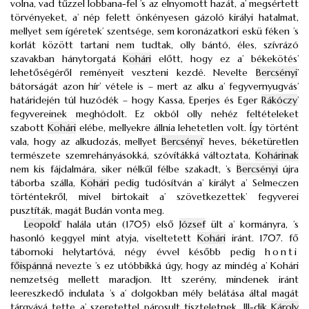
volna, vad tűzzel lobbana-fel ’s az elnyomott hazát, a’ megsértett
törvényeket, a’ nép felett önkényesen gázoló királyi hatalmat,
mellyet sem ígéretek’ szentsége, sem koronázatkori eskü féken ’s
korlát között tartani nem tudtak, olly bántó, éles, szívrázó
szavakban hánytorgatá
Kohári
előtt, hogy ez a’ békekötés’
lehetőségéről reményeit veszteni kezdé. Nevelte
Bercsényi
’
bátorságát azon hír’ vétele is – mert az alku a’ fegyvernyugvás’
határidején túl huzódék – hogy Kassa, Eperjes és Eger
Rákóczy
’
fegyvereinek meghódolt. Ez okból olly nehéz feltételeket
szabott
Kohári
elébe, mellyekre állnia lehetetlen volt. Így történt
vala, hogy az alkudozás, mellyet
Bercsényi
’ heves, béketüretlen
természete szemrehányásokká, szóvítákká változtata,
Kohárinak
nem kis fájdalmára, siker nélkűl félbe szakadt, ’s
Bercsényi
újra
táborba szálla,
Kohári
pedig tudósítván a’ királyt a’ Selmeczen
történtekről, mivel birtokait a’ szövetkezettek’ fegyverei
pusztíták, magát Budán vonta meg.
Leopold
’ halála után (1705) első
József
ült a’ kormányra, ’s
hasonló keggyel mint atyja, viseltetett
Kohári
iránt. 1707. fő
tábornoki helytartóvá, négy évvel később pedig
honti
főispánná
nevezte ’s ez utóbbikká úgy, hogy az mindég a’ Kohári
nemzetség mellett maradjon. Itt szerény, mindenek iránt
leereszkedő indulata ’s a’ dolgokban mély belátása által magát
tárgyává tette a’ szeretettel párosult tiszteletnek. III-dik
Károly