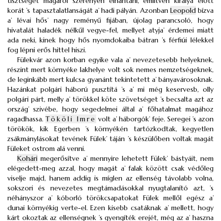
tisztséget magáról szerényen elhárítani, említvén királya előtt
korát ’s tapasztalatlanságát a’ hadi pályán. Azonban
Leopold
bízva
a’ lévai hős’ nagy reményű fijában, újolag parancsoló, hogy
hivatalát haladék nélkűl vegye-fel, mellyet atyja’ érdemei miatt
ada neki, kinek hogy hős nyomdokaiba bátran ’s férfiúi lélekkel
fog lépni erős hittel hiszi.
Fülekvár azon korban egyike vala a’ nevezetesebb helyeknek,
részint mert környéke lakhelye volt sok nemes nemzetségeknek,
de leginkább mert kulcsa gyanánt tekintetett a’ bányavárosoknak.
Hazánkat polgári háború pusztítá ’s a’ mi még keservesb, olly
polgári párt, melly a’ törökkel köte szövetséget ’s becsalta azt az
ország’ szivébe, hogy segedelmei által a’ főhatalmat magához
ragadhassa.
Tököli Imre
volt a’ háborgók’ feje. Seregei ’s azon
törökök, kik Egerben ’s környékén tartózkodtak, kegyetlen
zsákmánylásokat tevének Fülek’ táján ’s készülőben voltak magát
Füleket ostrom alá venni.
Kohári
megerősítve a’ mennyire lehetett Fülek’ bástyáit, nem
elégedett-meg azzal, hogy magát a’ falak között csak védőleg
viselje majd, hanem addig is míglen az ellenség távolabb volna,
sokszori és nevezetes megtámadásokkal nyugtalanító azt, ’s
néhányszor a’ kóborló törökcsapatokat Fülek mellől egész a’
dunai környékig verte-el. Ezen kisebb csatáknak a’ mellett, hogy
kárt okoztak az ellenségnek ’s gyengíték erejét, még az a’ haszna