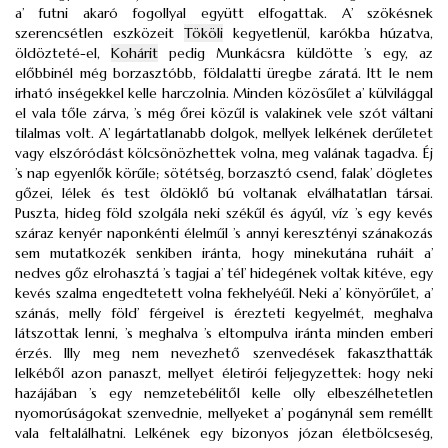
a’ futni akaró fogollyal együtt elfogattak. A’ szökésnek
szerencsétlen eszközeit
Tököli
kegyetlenül, karókba húzatva,
öldözteté-el,
Kohárit
pedig Munkácsra küldötte ’s egy, az
előbbinél még borzasztóbb, földalatti üregbe záratá. Itt le nem
irható inségekkel kelle harczolnia. Minden közösűlet a’ külvilággal
el vala tőle zárva, ’s még őrei közűl is valakinek vele szót váltani
tilalmas volt. A’ legártatlanabb dolgok, mellyek lelkének derűletet
vagy elszóródást kölcsönözhettek volna, meg valának tagadva. Éj
’s nap egyenlők körűle; sötétség, borzasztó csend, falak’ dögletes
gőzei, lélek és test öldöklő bú voltanak elválhatatlan társai.
Puszta, hideg föld szolgála neki székűl és ágyúl, víz ’s egy kevés
száraz kenyér naponkénti élelműl ’s annyi keresztényi szánakozás
sem mutatkozék senkiben iránta, hogy minekutána ruháit a’
nedves gőz elrohasztá ’s tagjai a’ tél’ hidegének voltak kitéve, egy
kevés szalma engedtetett volna fekhelyéűl. Neki a’ könyörűlet, a’
szánás, melly föld’ férgeivel is érezteti kegyelmét, meghalva
látszottak lenni, ’s meghalva ’s eltompulva iránta minden emberi
érzés. Illy meg nem nevezhető szenvedések fakaszthatták
lelkéből azon panaszt, mellyet életirói feljegyzettek: hogy neki
hazájában ’s egy nemzetebélitől kelle olly elbeszélhetetlen
nyomorúságokat szenvednie, mellyeket a’ pogánynál sem reméllt
vala feltalálhatni. Lelkének egy bizonyos józan életbölcseség,