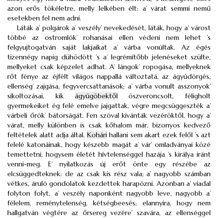
azon erős tökéletre, melly lelkében élt: a’ várat semmi nemű
esetekben fel nem adni.
Láták a’ polgárok a’ veszély’ nevekedését, láták, hogy a’ várost
többé az ostromlók’ rohanásai ellen védeni nem lehet ’s
felgyujtogatván saját lakjaikat a’ várba vonúltak. Az égés
tizennégy napig dühödött ’s a’ legrémítőbb jelenéseket szülte,
mellyeket csak képzelet adhat. A’ lángok’ ropogása, mellyeknek
rőt fénye az éjfélt világos nappallá változtatá, az ágyúdörgés,
ellenség’ zajgása, fegyvercsattanások; a’ várba vonult asszonyok’
sikoltozásai, kik
ágyúgöbektől
öszveroncsolt, féligholt
gyermekeiket ég felé emelve jajgattak, végre megcsüggeszték a’
várbeli őrök’ bátorságát. Fen szóval kivánták vezéröktől, hogy a’
várat, melly különben is csak kőhalom már, bizonyos kedvező
feltételek alatt adja által.
Kohári
hallani sem akart ezek felől ’s azt
felelé katonáinak, hogy készebb magát a’ vár’ omladványai közé
temettetni, hogysem életét hívtelenséggel hazája ’s királya iránt
venni-meg. E’ nyilatkozás új erőt önte egy részébe az
elcsüggedteknek: de az csak kis rész vala; a’ nagyobb számban
vétkes, áruló gondolatok kezdettek harapózni. Azonban a’ viadal
folyton folyt, a’ veszély naponként nagyobb leve, nagyobb a’
félelem, reménytelenség, kétségbeesés; elannyira, hogy nem
hallgatván végtére az őrsereg vezére’ szavára, az ellenséggel