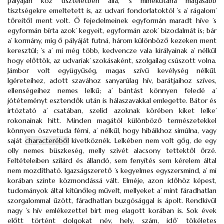
pályáján köz tiszteletben álla, ’s minekutána magasabb
tisztségekre emeltetett is, az udvari fondorlatoktól ’s a’ rágalom’
tőreitől ment volt. Ő fejedelmeinek egyformán maradt híve ’s
egyformán bírta azok’ kegyeit, egyformán azok’ bizodalmát is; bár
a’ kormány, míg ő pályáját futná, három különböző kezeken ment
keresztül; ’s a’ mi még több, kedvencze vala királyainak a’ nélkűl
hogy előttök, az udvariak’ szokásaként, szolgailag csúszott volna.
Jámbor volt együgyűség, magas szívű kevélység nélkűl.
Igéreteihez, adott szavához sanyarúlag hív, barátjaihoz szíves,
ellenségeihez nemes lelkű; a’ bántást könnyen feledé a’
jótéteményt esztendők után is hálaszavakkal emlegette. Bátor és
irtóztató a’ csatában, szelíd azoknak körében kiket lelke’
rokonainak hitt. Minden magától különböző természetekkel
könnyen öszvetuda férni, a’ nélkűl, hogy hibáikhoz simúlna, vagy
saját
characteréből
kivetköznék. Lelkében nem volt gőg, de egy
olly nemes büszkeség, melly szívét alacsony tettektől őrzé.
Feltételeiben szilárd és állandó, sem fenyítés sem kérelem által
nem mozdítható. Igazságszerető ’s kegyelmes egyszersmind, a’ mi
korában szinte közmondássá vált. Elméje, azon időhöz képest,
tudományok által kitünőleg művelt, mellyeket a’ mint fáradhatlan
szorgalommal űzött, fáradhatlan buzgósággal is ápolt. Rendkivűl
nagy ’s hív emlékezettel birt meg elagott korában is. Sok évek
előtt történt dolgokat név, hely, szám, idő’ tökéletes