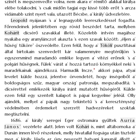
színét is megszenvedte volna, nem akara e’ rémítő alakkal királya
elébe tolakodni, ’s csak midőn tagjai egy kissé több erőt ’s arcza
vidámabb színt nyert vala, utazott Bécsbe, a’ király’ üdvezletére.
Leopold
nyájasan ’s a’ legnagyobb leereszkedéssel fogadta.
Főrendeinek jelenlétében egy rövid beszédet tarta, mellyben
Kohárit
dicsérő szavakkal illeté. Közelebb intvén magához
nyakába egy aranylánczot akaszta ’s ezen szavak között: „éljen a’
hűség’ tűköre” öszveölelte. Ezen felűl, hogy a’
Tököli
’ pusztításai
által birtokain szenvedett kár valamennyire megtérűljön ’s
egyszersmind maradandó emléke legyen a’ vitézi erőnek ’s a’
polgári hűségnek, Fülek’ várát a’ hozzá tartozó környékkel neki ’s
maradékainak ajándékozá. Harmadik Incze,
*
akkori pápa, atyai
levelet külde hozzá, jelentve örvendetét, hogy inségeiből a’
boldogságos szűz, magyar ország’ patronája, megszabadítá; ’s
dicsérettel emlékezék királya iránt mutatott hűségéről. Külde
ezen felül egy szentelt kalapot is pápai kegyelme’ jeléül. Olly
ajándék, mellyel a’ pápák nagy tekintetű ’s a’ kereszténység’
védelmében érdemeket szerzett hadvezéreket szoktak
megtisztelni.
1686. a’ király’ seregei Eger ostromára gyűltek
Auria
János’
vezérlete alatt. Jelen volt
Kohári
is, mint altábornoka a’
Dunán innen lévő részeknek, melly hivatallal fogsága után tisztelé
meg a’ király. Hada az úgy nevezett hatvani kapunál állott a’