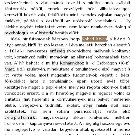
kedvezéseinek ’s viadalmának teve-ki ’s midőn annak csábjait
tántorodás nélkűl, ennek veszélyeit hősi állhatatossággal
keresztűl küzdé vala, felállította mint csendes zajtalan nagyság’
emlékét, például ’s ösztönűl az utókorok’ ivadékainak. – Illy
lélekbe egykét tekintetet vetni, nem lehet nemkedves dolog a’
psychologus
és a’
historia
’ barátja előtt.
1664. hír futamodék Bécsben, hogy
Kohári István
, a’
báró
’s
atyja annak, kiről itt szó leszen, a’ Léva melletti harczban elesett ’s
a’
füleki
nevezetes
erősség
(Nógrádban) mellynek kapitánya
volt, kormányzó nélkül maradván, az ellenség’ rohanásainak tárva
van. A’ hír behata a’ mi ifju
Kohárinkhoz
is, ki Csábrágon (1649.
Mart.
11d.) születvén, minekutána a’ tanulmányok’ első magvait is
itt vette volna, most magasabb tudományok végett a’ bécsi
főiskolákat járta ’s tanulásainak épen utósó évét tölté,
készítgetve magát a’ papi életre, mellyhez régóta bizonyos belső
vonzódást érzett, ’s a’ mi hihetőleg magával is ragadta volna az
áhítatos ifjat hanemha a’ környülmények más pályát mérnének
elébe. Elvégezvén, tudniillik, iskoláit, atyja’ halála által haza
szólíttaték, hol nem sokára parancsolatját vette első
Leopoldnak
, magyarország’ akkori királyának, mellyben
Fülekvár’
kapitányává neveztetett. A’ még alig huszon egy évű
ifjú meglepetve e’ váratlan kegyelem által, igyekezett a’ nehéz