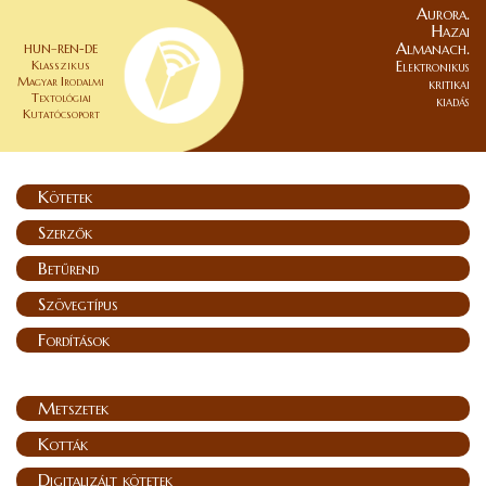
Aurora.
Hazai
Almanach.
HUN–REN-DE
Klasszikus
Elektronikus
Magyar Irodalmi
kritikai
Textológiai
kiadás
Kutatócsoport
Kötetek
Szerzők
Betűrend
Szövegtípus
Fordítások
Metszetek
Kották
Digitalizált kötetek