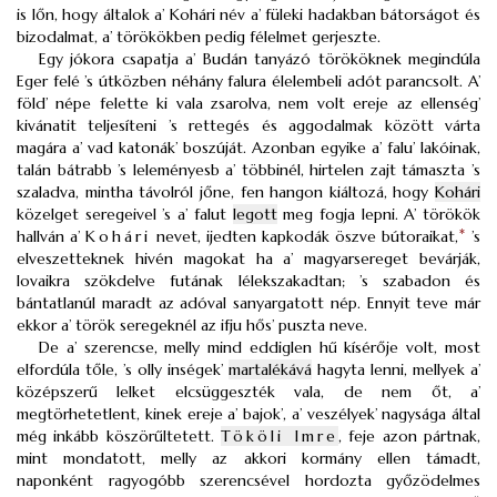
is lőn, hogy általok a’ Kohári név a’ füleki hadakban bátorságot és
bizodalmat, a’ törökökben pedig félelmet gerjeszte.
Egy jókora csapatja a’ Budán tanyázó törököknek megindúla
Eger felé ’s útközben néhány falura élelembeli adót parancsolt. A’
föld’ népe felette ki vala zsarolva, nem volt ereje az ellenség’
kivánatit teljesíteni ’s rettegés és aggodalmak között várta
magára a’ vad katonák’ boszúját. Azonban egyike a’ falu’ lakóinak,
talán bátrabb ’s leleményesb a’ többinél, hirtelen zajt támaszta ’s
szaladva, mintha távolról jőne, fen hangon kiáltozá, hogy
Kohári
közelget seregeivel ’s a’ falut
legott
meg fogja lepni. A’ törökök
hallván a’
Kohári
nevet, ijedten kapkodák öszve bútoraikat,
*
’s
elveszetteknek hivén magokat ha a’ magyarsereget bevárják,
lovaikra szökdelve futának lélekszakadtan; ’s szabadon és
bántatlanúl maradt az adóval sanyargatott nép. Ennyit teve már
ekkor a’ török seregeknél az ifju hős’ puszta neve.
De a’ szerencse, melly mind eddiglen hű kísérője volt, most
elfordúla tőle, ’s olly inségek’
martalékává
hagyta lenni, mellyek a’
középszerű lelket elcsüggeszték vala, de nem őt, a’
megtörhetetlent, kinek ereje a’ bajok’, a’ veszélyek’ nagysága által
még inkább köszörűltetett.
Tököli Imre
, feje azon pártnak,
mint mondatott, melly az akkori kormány ellen támadt,
naponként ragyogóbb szerencsével hordozta győzödelmes