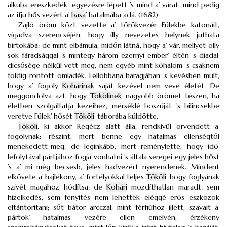
alkuba ereszkedék, egyezésre lépett ’s mind a’ várat, mind pedig
az ifju hős vezért a’
basa
’ hatalmába adá. (1682)
Zajló öröm közt vezette a’ törökvezér Fülekbe katonáit,
vigadva szerencséjén, hogy illy nevezetes helynek juthata
birtokába: de mint elbámula, midőn látná, hogy a’ vár, mellyet olly
sok fáradsággal ’s mintegy három ezernyi ember’ éltén ’s diadal’
dicsősége nélkűl vett-meg, nem egyéb mint kőhalom ’s csaknem
földig rontott omladék. Fellobbana haragjában ’s kevésben mult,
hogy a’ fogoly
Kohárinak
saját kezével nem vevé életét. De
meggondolva azt, hogy
Tökölinek
nagyobb örömet teszen, ha
életben szolgáltatja kezeihez, mérséklé boszúját ’s bilincsekbe
veretve Fülek’ hősét
Tököli
’ táborába küldötte.
Tököli
, ki akkor Regécz alatt álla, rendkívűl örvendett a’
fogolynak: részint, mert benne egy hatalmas ellenségtől
menekedett-meg, de leginkább, mert reménylette, hogy idő’
lefolytával pártjához fogja vonhatni ’s általa seregei egy jeles hőst
’s a’ mi még becsesb, jeles hadvezért nyerendenek. Mindent
elkövete a’ hajlékony, a’ fortélyokkal teljes
Tököli
, hogy foglyának
szivét magához hódítsa: de
Kohári
mozdíthatlan maradt; sem
hizelkedés, sem fenyítés nem lehettek eléggé erős eszközök
eltántorítani; sőt bátor arcczal, mint férfiúhoz illett, szavait a’
pártok’ hatalmas vezére ellen emelvén, érzékeny