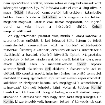
nem lépcsőnként ’s halkan, hanem sebes és nagy bukkanások közt
közelgett végéhez. Egy év’ lefolyása alatt el volt a’ láng oltva, ’s
maga
Tököli
hitszegő czimboráitól bilincsekben Sztambulba
küldve. Kassa ’s vele a’
Tökölihez
szító magyarországi felrész,
megadák magokat. Patak is csak hamar meghódolt, hol legelső
gond az vala, hogy a’ hűségéről elhírűlt
Kohári
megszabadíttassék.
Az egy szívreható pillantat volt, midőn a’ királyi katonák a’
szerencsétlen sínlődőt, ki két hónapot tölte három év felett
nemérdemlett szenvedések közt, a’ börtön’ sötétségeiből
felhozták. Örömzaj a’ katonák’, érzékeny ölelkezés, üdvezletek a
tiszttársak’, a’ barátok’ részéről követték lépteit. Magasztalás,
dicséretek ömlöttek minden ajakról a’ derék lelkű bajnokra, ezer
átkok
Tököli
ellen. ’S megemlékezvén
Kohári
’ hajdani
szerencséjéről, tiszteletes
deli
alakjáról ’s öszvevetvén azt ez
előttök álló csonttá aszott, halavány rémhez hasonlító termettel,
mellyből az ínség’, gyötrelem’, a’ pusztúlás’ eleven képei szólottak,
sokakban az elszigorult katonai szív meglágyulá ’s szemeikben a’
szánakozás’ könnyeit lehetett látni. Voltanak többen
Kohári
’
baráti közt, kik tanácslák, hogy e’ beteg, roncsolt alakkal menjen
királyához ’s láttassa vele milly nagy áron tartá-meg hűségét. De
Kohári
, ki szerényebb volt, hogysem tettein a’ kérkedésnek csak