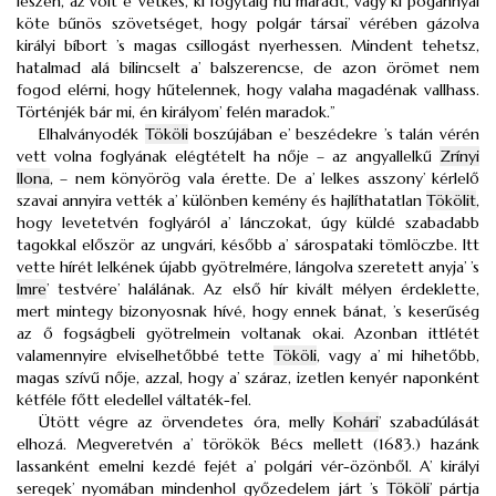
leszen, az volt e’ vétkes, ki fogytáig hű maradt, vagy ki pogánnyal
köte bűnös szövetséget, hogy polgár társai’ vérében gázolva
királyi bíbort ’s magas csillogást nyerhessen. Mindent tehetsz,
hatalmad alá bilincselt a’ balszerencse, de azon örömet nem
fogod elérni, hogy hűtelennek, hogy valaha magadénak vallhass.
Történjék bár mi, én királyom’ felén maradok.”
Elhalványodék
Tököli
boszújában e’ beszédekre ’s talán vérén
vett volna foglyának elégtételt ha nője – az angyallelkű
Zrínyi
Ilona
, – nem könyörög vala érette. De a’ lelkes asszony’ kérlelő
szavai annyira vették a’ különben kemény és hajlíthatatlan
Tökölit
,
hogy levetetvén foglyáról a’ lánczokat, úgy küldé szabadabb
tagokkal először az ungvári, később a’ sárospataki tömlöczbe. Itt
vette hírét lelkének újabb gyötrelmére, lángolva szeretett anyja’ ’s
Imre
’ testvére’ halálának. Az első hír kivált mélyen érdeklette,
mert mintegy bizonyosnak hívé, hogy ennek bánat, ’s keserűség
az ő fogságbeli gyötrelmein voltanak okai. Azonban ittlétét
valamennyire elviselhetőbbé tette
Tököli
, vagy a’ mi hihetőbb,
magas szívű nője, azzal, hogy a’ száraz, izetlen kenyér naponként
kétféle főtt eledellel váltaték-fel.
Ütött végre az örvendetes óra, melly
Kohári
’ szabadúlását
elhozá. Megveretvén a’ törökök Bécs mellett (1683.) hazánk
lassanként emelni kezdé fejét a’ polgári vér-özönből. A’ királyi
seregek’ nyomában mindenhol győzedelem járt ’s
Tököli
’ pártja