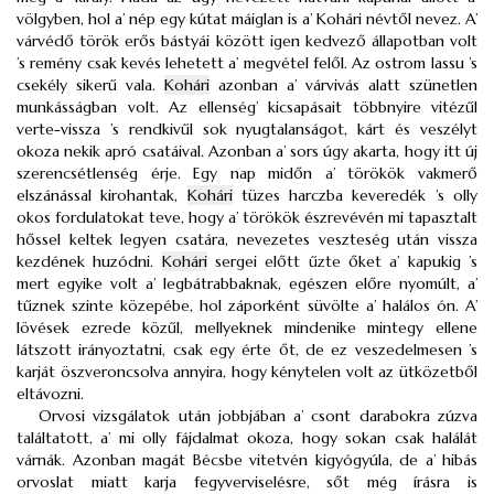
völgyben, hol a’ nép egy kútat máiglan is a’ Kohári névtől nevez. A’
várvédő török erős bástyái között igen kedvező állapotban volt
’s remény csak kevés lehetett a’ megvétel felől. Az ostrom lassu ’s
csekély sikerű vala.
Kohári
azonban a’ várvivás alatt szünetlen
munkásságban volt. Az ellenség’ kicsapásait többnyire vitézűl
verte-vissza ’s rendkivűl sok nyugtalanságot, kárt és veszélyt
okoza nekik apró csatáival. Azonban a’ sors úgy akarta, hogy itt új
szerencsétlenség érje. Egy nap midőn a’ törökök vakmerő
elszánással kirohantak,
Kohári
tüzes harczba keveredék ’s olly
okos fordulatokat teve, hogy a’ törökök észrevévén mi tapasztalt
hőssel keltek legyen csatára, nevezetes veszteség után vissza
kezdének huzódni.
Kohári
sergei előtt űzte őket a’ kapukig ’s
mert egyike volt a’ legbátrabbaknak, egészen előre nyomúlt, a’
tűznek szinte közepébe, hol záporként süvölte a’ halálos ón. A’
lövések ezrede közűl, mellyeknek mindenike mintegy ellene
látszott irányoztatni, csak egy érte őt, de ez veszedelmesen ’s
karját öszveroncsolva annyira, hogy kénytelen volt az ütközetből
eltávozni.
Orvosi vizsgálatok után jobbjában a’ csont darabokra zúzva
találtatott, a’ mi olly fájdalmat okoza, hogy sokan csak halálát
várnák. Azonban magát Bécsbe vitetvén kigyógyúla, de a’ hibás
orvoslat miatt karja fegyverviselésre, sőt még írásra is