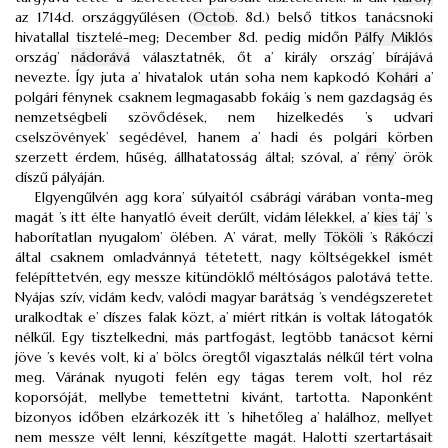
az 1714d. országgyűlésen (
Octob
. 8d.) belső titkos tanácsnoki
hivatallal tisztelé-meg; December 8d. pedig midőn
Pálfy Miklós
ország’
nádorává
választatnék, őt a’ király ország’ bírájává
nevezte. Így juta a’ hivatalok után soha nem kapkodó
Kohári
a’
polgári fénynek csaknem legmagasabb fokáig ’s nem gazdagság és
nemzetségbeli szövődések, nem hizelkedés ’s udvari
cselszövények’ segédével, hanem a’ hadi és polgári körben
szerzett érdem, hűség, állhatatosság által; szóval, a’
rény
’ örök
díszű pályáján.
Elgyengűlvén agg kora’ súlyaitól csábrági várában vonta-meg
magát ’s itt élte hanyatló éveit derűlt, vidám lélekkel, a’
kies
táj’ ’s
haborítatlan nyugalom’ ölében. A’ várat, melly
Tököli
’s
Rákóczi
által csaknem omladvánnyá tétetett, nagy költségekkel ismét
felépíttetvén, egy messze kitündöklő méltóságos palotává tette.
Nyájas szív, vidám kedv, valódi magyar barátság ’s vendégszeretet
uralkodtak e’ díszes falak közt, a’ miért ritkán is voltak látogatók
nélkűl. Egy tisztelkedni, más partfogást, legtöbb tanácsot kérni
jöve ’s kevés volt, ki a’ bölcs öregtől vigasztalás nélkűl tért volna
meg. Várának nyugoti felén egy tágas terem volt, hol réz
koporsóját, mellybe temettetni kivánt, tartotta. Naponként
bizonyos időben elzárkozék itt ’s hihetőleg a’ halálhoz, mellyet
nem messze vélt lenni, készítgette magát. Halotti szertartásait