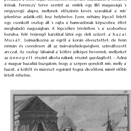
írónak. Ferenczy’ terve szerint az emlék egy illő magasságú ’s
négyszegű alapra, mellynek előszínén kevés szavakkal a’ mív’
jelentése adatik-elő, lesz helyhetve. Ezen, néhány lépcső felett
egy csonkolt oszlop áll ’s rajta a’ hamvadónak képszobra, éltet
meghaladó nagyságban. A’ lépcsőkre térdelten ’s a’ szoborhoz
borulva, felé terjengő karokkal látni egy deli szűzet: a’
hazai
Musát.
Leimádkozná az égről a’ korán elvesztettet: de fenn
némán és csendesen áll az márványhidegségben, színváltozott
arcczal. Az oszlop’ lábainál a’ költés’ jelképei hevernek, mellyeket
az
ünnepelt
részint alkota nálunk, részint gazdagított. – Adná
a’ magyar hazafiúi buzgalom, hogy a’ szépen gondolt mív, melly a’
hazát, a’ költőt és müvészt egyiránt fogná dicsőíteni, minél előbb
lételt érhetne.