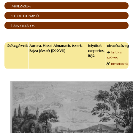
Impresszum
Feltöltési napló
Társportálok
Szövegforrás
Aurora. Hazai Almanach. (szerk.
folyóirat
olvasószöveg
Bajza József) [IX-XVII.]
csoportos.
kritikai
1832
szöveg
hivatkozás