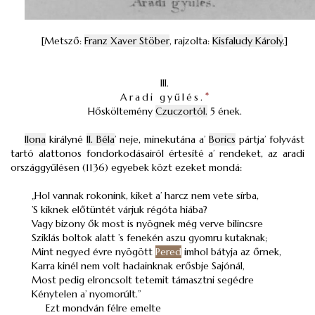
[Metsző:
Franz Xaver Stöber
, rajzolta:
Kisfaludy Károly
.]
III.
Aradi gyűlés.
*
Hősköltemény
Czuczortól.
5 ének.
Ilona
királyné
II. Béla
’ neje, minekutána a’
Borics
pártja’ folyvást
tartó alattonos fondorkodásairól értesíté a’ rendeket, az aradi
országgyűlésen (1136) egyebek közt ezeket mondá:
„Hol vannak rokonink, kiket a’ harcz nem vete sírba,
’S kiknek előtüntét várjuk régóta hiába?
Vagy bizony ők most is nyögnek még verve bilincsre
Sziklás boltok alatt ’s fenekén aszu gyomru kutaknak;
Mint negyed évre nyögött
Pered
imhol bátyja az őrnek,
Karra kinél nem volt hadainknak erősbje Sajónál,
Most pedig elroncsolt tetemit támasztni segédre
Kénytelen a’ nyomorúlt.”
Ezt mondván félre emelte