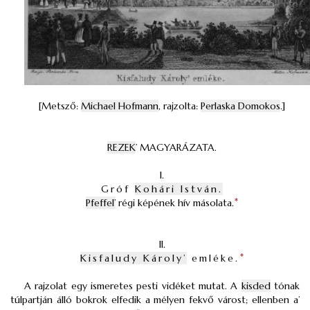
[Metsző:
Michael Hofmann
, rajzolta:
Perlaska Domokos
.]
REZEK
’ MAGYARÁZATA.
I.
Gróf
Kohári István.
Pfeffel’
régi képének hív másolata.
*
II.
Kisfaludy Károly’
emléke.
*
A rajzolat egy ismeretes pesti vidéket mutat. A
kisded
tónak
túlpartján álló bokrok elfedik a mélyen fekvő várost; ellenben a’