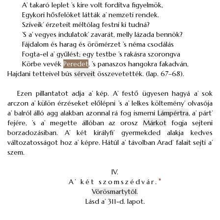
A’ takaró leplet ’s kire volt fordítva figyelmök,
Egykori hősfelöket látták a’ nemzeti rendek.
Szíveik’ érzeteit méltólag festni ki tudná?
’S a’ vegyes indulatok’ zavarát, melly lázada bennök?
Fájdalom és harag és örömérzet ’s néma csodálás
Fogta-el a’ gyűlést; egy testbe ’s rakásra szorongva
Körbe vevék
Peredet
, ’s panaszos hangokra fakadván,
Hajdani tetteivel bús
sérveit
összevetették. (lap. 67–68).
Ezen pillantatot adja a’ kép. A’ festő ügyesen hagyá a’ sok
arczon a’ külön érzéseket előlépni ’s a’ lelkes költemény’ olvasója
a’ balról álló agg alakban azonnal rá fog ismerni
Lámpértra
, a’ párt’
fejére, ’s a’ megette állóban az orosz
Márkot
fogja sejteni
borzadozásiban. A’ két királyfi’ gyermekded alakja kedves
változatosságot hoz a’ képre. Hátúl a’ távolban Arad’ falait sejti a’
szem.
IV.
A’ két szomszédvár.
*
Vörösmartytól.
Lásd a’ 311-d. lapot.