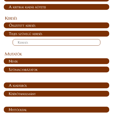
A kritikai kiadás kötetei
Keresés
Összetett keresés
Teljes szövegű keresés
Mutatók
Nevek
Szómagyarázatok
A kiadásról
Kísérőtanulmány
Nyitóoldal