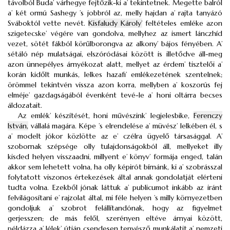
távolból Buda’ várhegye fejtőzik-ki a’ tekintetnek. Megette balról
a’ két ormú Sashegy ’s jobbról az, melly hajdan a’ rajta tanyázó
Sváboktól vette nevét.
Kisfaludy Károly’
feltételes emléke azon
szigetecske’ végére van gondolva, mellyhez az ismert lánczhíd
vezet, sötét fákból körűlborongva az alkony’ bájos fényében. A’
sétáló nép mulatságai, elszóródásai között is illetődve áll-meg
azon ünnepélyes árnyékozat alatt, mellyet az érdem’ tisztelői a’
korán kidőlt munkás, lelkes hazafi’ emlékezetének szentelnek;
örömmel tekintvén vissza azon korra, mellyben a’ koszorús fej
elméje’ gazdagságából évenként tevé-le a’ honi oltárra becses
áldozatait.
Az emlék’ készítését, honi művészink’ legjelesbike,
Ferenczy
István,
vállalá magára. Képe ’s elrendelése a’ müvész’ lelkében él, s
a’ modelt jókor közlötte az e’ czélra ügyelő társasággal. A’
szobornak szépsége olly tulajdonságokból áll, mellyeket illy
kisded helyen visszaadni, millyent e’ könyv’ formája enged, talán
akkor sem lehetett volna, ha olly képirót bírnánk, ki a’ szobrásszal
folytatott viszonos értekezések által annak gondolatját elérteni
tudta volna. Ezekből jónak láttuk a’ publicumot inkább az iránt
felvilágosítani e’ rajzolat által, mi féle helyen ’s milly környezetben
gondoljuk a’ szobrot felállítandónak, hogy az figyelmet
gerjesszen; de más felől, szerényen eltéve árnyai között,
példázza a’ lélek’ útján csendesen tenyésző munkálatit a’ nemzeti