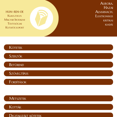
Aurora.
Hazai
Almanach.
HUN–REN-DE
Klasszikus
Elektronikus
Magyar Irodalmi
kritikai
Textológiai
kiadás
Kutatócsoport
Kötetek
Szerzők
Betűrend
Szövegtípus
Fordítások
Metszetek
Kották
Digitalizált kötetek